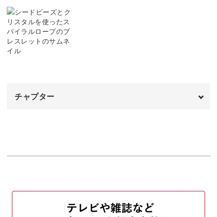
編み方を習得したら、ビーズを変えて編んでみると全く違
う作品を楽しめるのもスパイラルロープの魅力。
竹ビーズを使ったり、大小のパールを使ったりといったア
レンジ方法もご紹介します。
チャプター
スパイラルロープの練習もかねて、いろいろな作品をつく
オープニング
00:00
ってみましょう。
はじめに
00:20
好きなビーズや色の組み合わせを試してみると、ビーズス
使用材料・道具
02:38
テッチがもっと楽しくなることまちがいなしです◎
レシピで使う用語
07:10
スパイラルロープの編み方
08:41