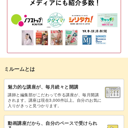
高級感のあるデザイン
ビーズと糸を準備する
09:23
スパイラルロープを半分編む
12:08
螺旋状にビーズが巻かれていくことで、立体的で美しい視
覚効果を生み出すスパイラルロープ。
カニカンをつける
20:20
シードビーズとクリスタルの組み合わせると、大人っぽく
残りを編んでリングパーツをつける
26:51
て高級感のあるアクセサリーが仕上がります。
チャームをつける
32:19
ミルームとは
スパイラルロープのアレンジ方法
34:33
完成♪
37:20
日常使いはもちろん、特別なパーティなどにもぴったりな
魅力的な講座が、毎月続々と開講
ブレスレットです。
講師と編集部がこだわって作る講座が、毎月開講
されます。講座は現在3,000件以上。自分のお気に
入りがきっと見つかります。
自分で作ったブレスレットは、市販のものと違ってより愛
着のあるアイテムとなりますよ♪
動画講座だから、自分のペースで受けられ
る