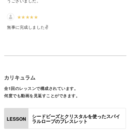
うございました。
一見難しそうに見えますが、一段一段編むごとに自然とス
パイラル状になっていくので、心配はいりません◎
無事に完成しました✌️
きつく編んだり、ゆるく編んだりの調節ができるようにな
ると完成度もアップします。
基本的な編み方からその調整のしかたまで、じっくりと解
カリキュラム
説していきますね。
全1回のレッスンで構成されています。
何度でも動画を見返すことができます。
シードビーズとクリスタルを使ったスパイ
ビーズしだいでガラリとかわる雰囲気
LESSON
ラルロープのブレスレット