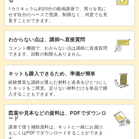
1カリキュラム約20分の動画講座で、周りを気に
せず自分のペースで受講。制限なく、何度でも見
直すことができます。
みなさんも美しいスパイラルロープのブレスレット作りに
挑戦してみませんか？
わからない点は、講師へ直接質問
コメント機能で、わからない点は講師に直接質問
レッスンでお待ちしています！
できます。回数の制限もありません。
キットも購入できるため、準備が簡単
経験豊富な講師が選んだ材料と道具をひとつにし
たキットをご用意。足りない材料だけを単品で購
入することもできます。
図案や見本などの資料は、PDFでダウンロ
ード
講座で使う補助資料は、キットと一緒にお届け、
もしくはPDFでダウンロードすることができま
す。