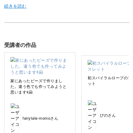
今回の講座では、シードビーズとクリスタルを使ったブレ
スレットの作り方をご紹介します。
受講者の作品
「スパイラルロープ」という、ビーズステッチの基本技術
を学んでいきましょう。
初スパイラルロープのブ
家にあったビーズで作りまし
ット
た。違う色でも作ってみようと
思いますꉂ🤗
針と糸、ビーズの扱い方から丁寧にご紹介しますので、ビ
ーズステッチがはじめてという方も気軽に取り組んでくだ
さいね。
ぴのさん
fairytale-momoさん
光の反射で輝き、腕周りを明るく見せてくれるブレスレッ