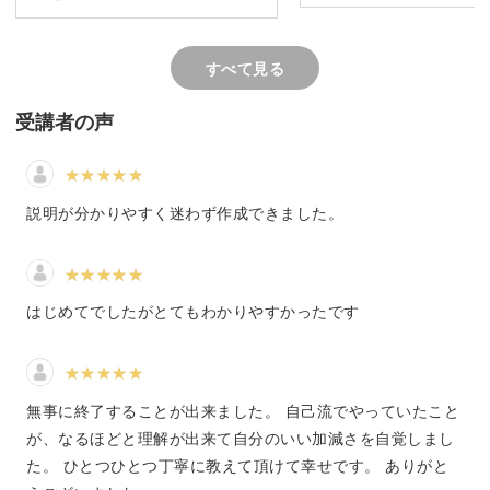
トを楽しく作っていきましょう。
すべて見る
受講者の声
スパイラルロープの編み方を習得しよう
ビーズステッチは、針と糸でビーズを編み込む技法。
説明が分かりやすく迷わず作成できました。
世界共通の基本ステッチが数十種類あり、その中のひとつ
である「スパイラルロープ」をこのレッスンで学んでいた
はじめてでしたがとてもわかりやすかったです
だけます。
無事に終了することが出来ました。 自己流でやっていたこと
が、なるほどと理解が出来て自分のいい加減さを自覚しまし
螺旋状にビーズが巻かれていくのが特徴のスパイラルロー
た。 ひとつひとつ丁寧に教えて頂けて幸せです。 ありがと
プ。