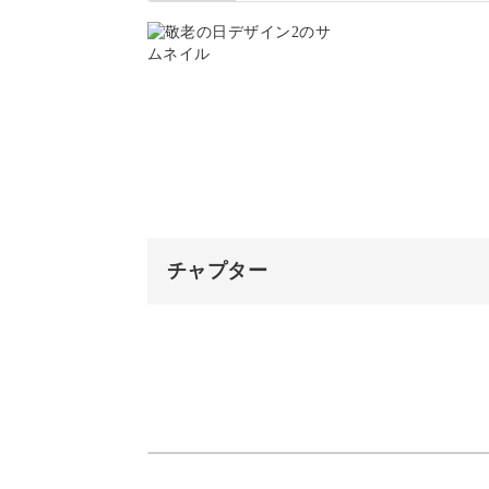
んでみてください。
パレットに色を出す
両端に線を書く
ちょっと変化を付けるだけで、全く違
文字を書く
イチョウの葉を描く
ぜひ、自由な発想でアレンジ作品作り
顔彩でアクセントをつける
チャプター
完成♪
オープニング
はじめに
使用材料・道具
あたりをつける