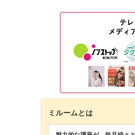
パレットに必要な色を準備する
葉っぱと花を描く
下側の太い線を書く
文字を書く
完成♪
ミルームとは
魅力的な講座が、毎月続々