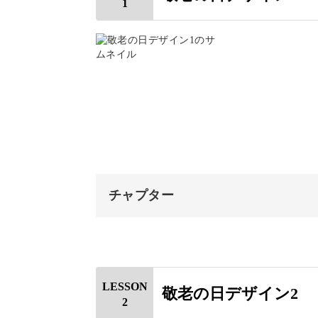
1
今回練習していくほっこりするような
ゃん、普段お世話になっている方に喜
自分なりのアレンジも楽し
カードを素敵に仕上げるためのコツや
チャプター
ことの方が優先です。
オープニング
はじめに
LESSON
敬老の日デザイン2
2
使用材料・道具
使う色を変えたり、描くモチーフの数