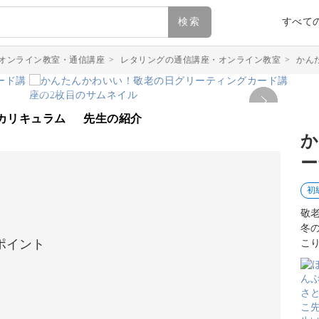
検索
すべて
オンライン教室・通信講座
>
レタリングの通信講座・オンライン教室
>
かん
カリキュラム
先生の紹介
か
ー
初
敬
冬
ポイント
こ