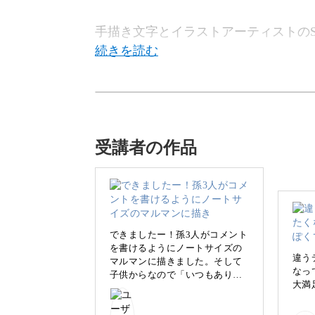
手描き文字とイラストアーティストのSa
この講座では、秋冬モチーフのイラス
ードの作り方をご紹介いたします。
受講者の作品
手描きの温かみ溢れる特別なポストカ
みませんか？
できましたー！孫3人がコメント
を書けるようにノートサイズの
手書きのポストカードを作
違う
マルマンに描きました。そして
なっ
子供からなので「いつもありが
大満
とう❤️」に🥰 下の部分の茶
色、水の加減を一定にする様に
心がけて塗りました！いい感じ