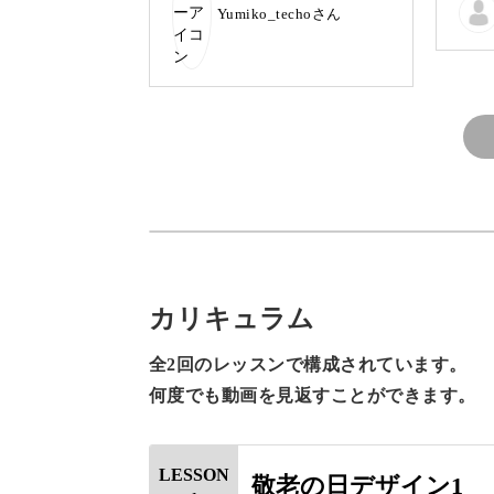
Yumiko_techoさん
にできたと思います。葉っぱは
上手くでき、紫のつぶつぶのお
今回は、秋の紅葉した葉っぱや、赤や
花はまだまだかな！
ストカードを作ります。
いちょうやぶどうといった、敬老の日
トをつけるテクニックなどを、1つず
敬老の日にピッタリな作品
カリキュラム
全2回のレッスンで構成されています。
何度でも動画を見返すことができます。
「敬老の日」は、お年を召した方や自
日に国民の祝日として制定されていま
LESSON
敬老の日デザイン1