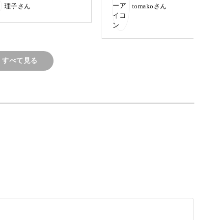
理子さん
tomakoさん
茶色に色づいた植物のイラストをデザインしたポ
すべて見る
らしい秋色のモチーフを描くコツ、絵にアクセン
つ丁寧にレクチャーします♪
に仕上げよう
分の祖父母の長寿を祝う日で、毎年9月の第3月曜
す。