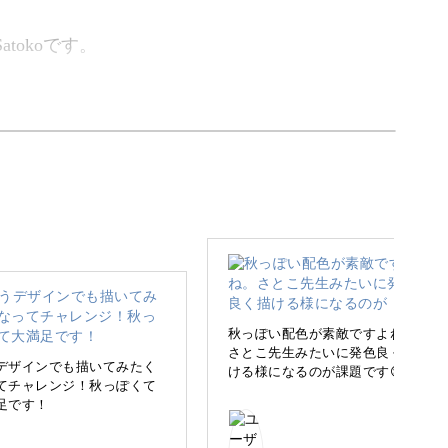
tokoです。
トを使った、「敬老の日」にぴったりの2種のカ
ードを作って、大事な人に感謝の気持ちを伝えて
秋っぽい配色が素敵ですよね。
さとこ先生みたいに発色良く描
ろう
デザインでも描いてみたく
ける様になるのが課題です😊
てチャレンジ！秋っぽくて
足です！