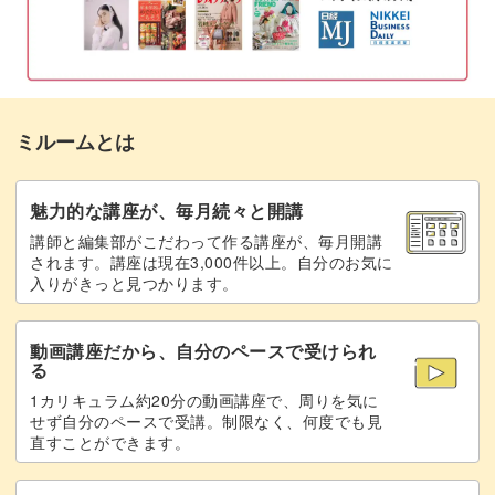
かご用のワックスを着色してカットする
09:20
イチゴのヘタと葉っぱも作ってリアルな仕上がりに。
固めたワックスを交互に編む
12:58
難しそうに見えますが、誰でも簡単にできるよう動画で解
土台用のキャンドルを取り出す
15:01
説していますよ。
ミルームとは
編んだワックスを土台に巻く
15:38
ワックスを編んでバスケットを作成
イチゴをモールドから取り出す
17:17
魅力的な講座が、毎月続々と開講
この講座で作成するキャンドルで次に目を引くのはバスケ
講師と編集部がこだわって作る講座が、毎月開講
ワックスを溶かしてホイップ状にする
17:42
されます。講座は現在3,000件以上。自分のお気に
ットの部分です。
入りがきっと見つかります。
イチゴにヘタをつけてかごに盛る
18:26
動画講座だから、自分のペースで受けられ
イチゴをディッピングする
20:33
る
バスケット部分はワックスを編みこんで作っています。
1カリキュラム約20分の動画講座で、周りを気に
芯を整える
21:18
せず自分のペースで受講。制限なく、何度でも見
直すことができます。
完成♪
21:44