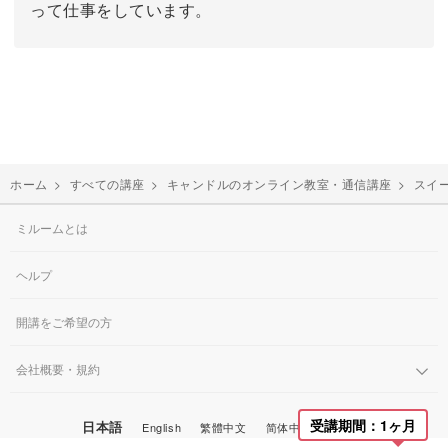
って仕事をしています。
ホーム
>
すべての講座
>
キャンドルのオンライン教室・通信講座
>
スイ
ミルームとは
ヘルプ
開講をご希望の方
会社概要・規約
受講期間：1ヶ月
日本語
English
繁體中文
简体中文
한국어