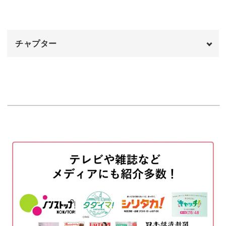
市販ではあまり見かけない、変わったデザインのキャンド
ルを一緒に作っていきましょう！
チャプター
リアルなイチゴのデザイン
オープニング
00:00
はじめに
いちご狩りキャンドルということで目を引くのはイチゴで
00:20
す。
使用材料・道具
01:24
モールドに油を塗って芯を固定する
04:23
土台用のキャンドルを作る
05:12
イチゴはモールドに溶かしたワックスを流し込んで成形し
ます。
イチゴを作る
05:55
イチゴのヘタと葉っぱを作る
06:52