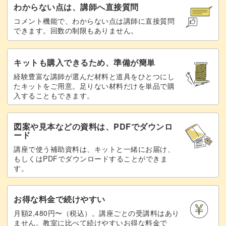
わからない点は、講師へ直接質問
編み込み方は動画の中で解説しています。
コメント機能で、わからない点は講師に直接質問
できます。回数の制限もありません。
ホイップワックスの使い方
キットも購入できるため、準備が簡単
キレイに作ったバスケットとイチゴ、接着する時もきれい
経験豊富な講師が選んだ材料と道具をひとつにし
に仕上げたいですよね。
たキットをご用意。足りない材料だけを単品で購
入することもできます。
図案や見本などの資料は、PDFでダウンロ
ード
デコレーションとして使えるホイップワックスは接着剤の
講座で使う補助資料は、キットと一緒にお届け、
代わりとしても活躍します。
もしくはPDFでダウンロードすることができま
す。
失敗しても熱すれば何度でもやり直すことができますよ。
お得な料金で続けやすい
月額2,480円〜（税込）。講座ごとの受講料はあり
ません。教室に比べて続けやすいお得な料金で