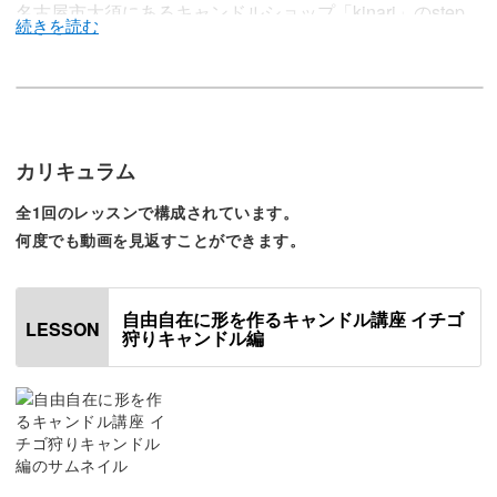
名古屋市大須にあるキャンドルショップ「kinari」のstep
です！
お店では普段、キャンドル資材やワークショップを通じて
キャンドルの魅力をみなさんに発信しています。
カリキュラム
全1回のレッスンで構成されています。
何度でも動画を見返すことができます。
この講座は自由自在に形を作るキャンドル講座「イチゴ狩
りキャンドル編」です。
自由自在に形を作るキャンドル講座 イチゴ
LESSON
狩りキャンドル編
カラフルでリアルなイチゴが詰まったバスケットの形をし
たキャンドルを作成することができる講座になっていま
す。