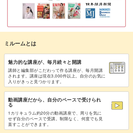
形を修正する
31:19
クリスマスに向けて作り始めましょう
実を配置する
40:50
リース作り初心者の方は、ぜひ秋のうちからクリスマスリ
アクアグルーで固定する
47:51
ースの準備を始めてみてはいかがでしょう。
ミルームとは
リボンをつける
52:01
完成♪
55:24
魅力的な講座が、毎月続々と開講
簡単ではあるものの、初心者さんは作るのに時間がかかり
講師と編集部がこだわって作る講座が、毎月開講
されます。講座は現在3,000件以上。自分のお気に
ますし、何よりクリスマスへのワクワク感を感じながらの
入りがきっと見つかります。
リース作りはとっても楽しいです♪
動画講座だから、自分のペースで受けられ
る
1カリキュラム約20分の動画講座で、周りを気に
グリーンの葉と赤い実のコントラストが色鮮やかなリース
せず自分のペースで受講。制限なく、何度でも見
直すことができます。
をお部屋に飾って、家族みんなでクリスマスへのカウント