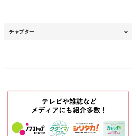
良い香りの癒しアイテムにも
今回のクリスマスリースは可愛いだけではありません。
チャプター
エバーグリーンからは自然を感じる良い香りがするので、
日常の癒しアイテムになります。
オープニング
00:00
はじめに
00:20
使用材料・道具
01:20
講座で学んだ知識を活かして小さめのリースを作り、枕元
に飾ってみたり。作業デスクに置いてみたり･･････。
リースベースに華の糸を固定する
04:20
枝を切り分ける
04:57
花材を組み合わせてパーツを作る
08:34
あなたの癒しの好みに合わせてアレンジをしてみてくださ
い。
リースベースにパーツをのせる
10:55