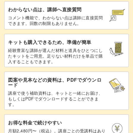
ダウンをしてみるのも楽しそう。
わからない点は、講師へ直接質問
コメント機能で、わからない点は講師に直接質問
12月24日までの暮らしがもっと素敵に輝きだすこと間違い
できます。回数の制限もありません。
なしです◎
キットも購入できるため、準備が簡単
経験豊富な講師が選んだ材料と道具をひとつにし
たキットをご用意。足りない材料だけを単品で購
この講座では、自然の美しさを感じながら、シンプルで可
入することもできます。
愛いリースを作る技術やデザインを学ぶことができます。
図案や見本などの資料は、PDFでダウンロ
ード
ぜひこの機会に、リース作りの魅力を体験してみません
か？
講座で使う補助資料は、キットと一緒にお届け、
もしくはPDFでダウンロードすることができま
す。
みなさんの受講を心よりお待ちしています。
お得な料金で続けやすい
月額2,480円〜（税込）。講座ごとの受講料はあり