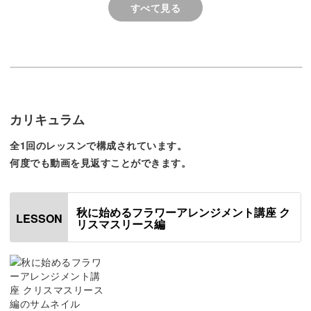
すべて見る
◆エバーグリーンの「ヒムロスギ」「ヒノキ」「モミの
枝」などの花材を隙間なくのせていくコツ
◆凸凹になってしまった箇所の修正方法
◆赤い実の配置のポイント
カリキュラム
全1回のレッスンで構成されています。
などを、ていねいに解説させていただきました。
何度でも動画を見返すことができます。
秋に始めるフラワーアレンジメント講座 ク
LESSON
リスマスリース編
リース自体はシンプルなデザインですので、複雑な技術は
必要ありません。初心者さんも気軽に作ってみてください
ね。