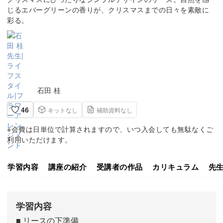
じるエバーグリーンの香りが、クリスマスまでの日々を素敵に
彩る。
石田 桂
46
キットなし
補助資料なし
※会費は日単位で計算されますので、いつ入会しても無駄なくご
利用いただけます。
学習内容
講座の紹介
受講者の作品
カリキュラム
先
学習内容
■ リースの下準備