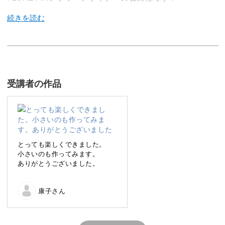
この講座では、ナチュラルで美しい「クリスマスリース」
の作り方をレクチャーします。
受講者の作品
エバーグリーンと赤い実、シックなネイティブフラワーを
使って、基本に忠実なシンプルなリースを作りましょう♪
とっても楽しくできました。
小さいのも作ってみます。
ありがとうございました。
リース作りの基礎を学ぶ
康子さん
レクチャー動画では、クリスマスリース作りの基礎をやさ
しく学ぶことができます。