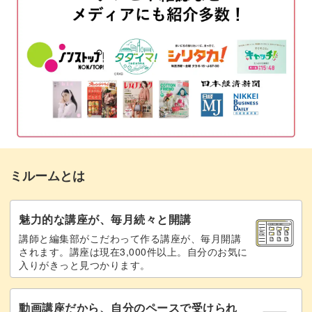
下につける棒を作る
04:17
クッキー用のワックスをホイップする
05:17
りぼんのデコレーションも添えると、一気にかわいさもア
クッキングシートにのせて型を抜く
06:00
ップ！
カラーシートで型を抜く
07:47
いろんなカラーバリエーションで、自分だけのクッキーク
文字とドット模様を描く
08:11
リームサンドを表現してみてください♪
ミルームとは
右上に飾るリボンを作る
10:04
生クリーム用のワックスを溶かす
11:48
魅力的な講座が、毎月続々と開講
可愛いモチーフがお好きな方にピッタリなこの講座◎
講師と編集部がこだわって作る講座が、毎月開講
絞り袋を準備する
12:36
されます。講座は現在3,000件以上。自分のお気に
入りがきっと見つかります。
作りたい！と思ったらぜひ、キャンドル作りをはじめてみ
生クリーム用のワックスをホイップする
13:03
ませんか？
動画講座だから、自分のペースで受けられ
絞り袋に生クリームを入れてで絞る
14:15