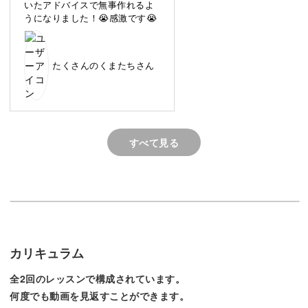
いたアドバイスで無事作れるよ
うになりました！😭感激です😭
まずは、キャンドル作りをするうえで便利な「カラーシー
ト」の作り方から学んでいきましょう。
たくさんのくまたちさん
カラーシートとは、ワックスを着色してシート状にしたも
すべて見る
の。
柔らかいソフトタイプの “マイクロワックス”を使うので、
粘土のような感覚で制作していただけます。
カリキュラム
全2回のレッスンで構成されています。
カラーシートの作り方をマスターすれば、様々な作品に応
何度でも動画を見返すことができます。
用することが可能なんです！