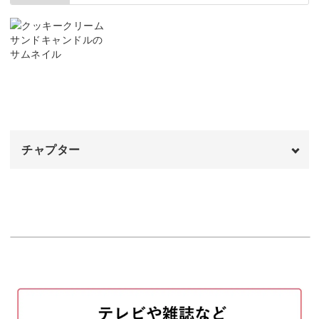
くすんだピンクに着色する
03:19
お部屋に飾ったり、パーティなどの特別な日にも華やかさ
を演出してくれるアイテムです。
ワックスの温度が100度になったらバットに
04:23
注ぐ
インテリアとして置いていおくだけでも、しあわせな気持
バットの代用
05:10
ちになること間違いなしです♪
バットから取り出す
05:26
チャプター
形を整えて仕上げる
05:55
オープニング
00:00
アレンジもおすすめ！
使用ワックス
00:17
レッスンでは、クッキーをもっと華やかにするデコレーシ
顔料について
00:58
ョンのアイデアもたくさんご紹介します。
クッキー用のワックスを溶かす
02:00
クッキーに文字を入れたり、模様を描くコツもお話しして
クッキーの色に着色をする
02:32
いますので、チャレンジしてみてくださいね。