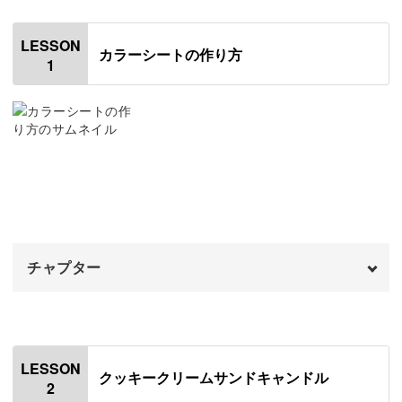
ぜひ習得して、いろんな作品づくりへのステップアップに
LESSON
カラーシートの作り方
つなげていってくださいね。
1
食べてしまいたいくらい可愛い作品
今回作るのは、ポップな形がかわいいクッキークリームサ
ンドキャンドル！
チャプター
かんたんなステップで作ることができるのに、思わず手を
オープニング
00:00
伸ばして食べてしまいたくなるほど可愛い作品が完成しま
す。
くっつかないアルミホイルでバットを作る
00:19
LESSON
クッキークリームサンドキャンドル
2
マイクロソフトワックスを溶かす
02:51