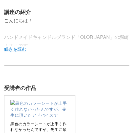
講座の紹介
こんにちは！
ハンドメイドキャンドルブランド「OLOR JAPAN」の堀崎
カオリです。
今回の講座では、ファンシーで可愛いクッキークリームサ
ンドキャンドルの作り方をご紹介します。
受講者の作品
思わず食べてしまいたくなりそうなリアルな質感と、かわ
いらしいデコレーションの表現を習得していただけます。
黒色のカラーシートが上手く作
作品作りの幅を広げてくれるカラーシート
れなかったんですが、先生に頂