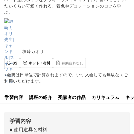
たいくらい可愛く作れる、着色やデコレーションのコツを学
ぶ。
堀崎カオリ
85
キット・材料
補助資料なし
※会費は日単位で計算されますので、いつ入会しても無駄なくご
利用いただけます。
学習内容
講座の紹介
受講者の作品
カリキュラム
キ
学習内容
■ 使用道具と材料