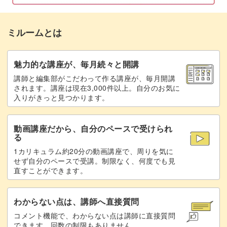
優雅な椿も、切り折り紙なら可愛らしさを感じさせます。
パーツをつなげてワイヤーに巻く
27:58
完成した作品は、自宅を華やかに彩ってくれるでしょう。
ミルームとは
椿の花を組み立てる
32:46
葉っぱを切る
36:26
魅力的な講座が、毎月続々と開講
講師と編集部がこだわって作る講座が、毎月開講
葉っぱに葉脈をつける
42:24
冬のインテリアにぴったり
されます。講座は現在3,000件以上。自分のお気に
入りがきっと見つかります。
葉っぱにワイヤーをつける
46:27
11月頃から咲き始める椿の花は、冬のインテリアに適して
動画講座だから、自分のペースで受けられ
枝を作る
50:58
います。
る
1カリキュラム約20分の動画講座で、周りを気に
パーツを組み立てる
54:25
リビングの一角や玄関先など、自宅のちょっとしたスペー
せず自分のペースで受講。制限なく、何度でも見
直すことができます。
スに飾ってみませんか？
台座に設置する
62:25
完成♪
63:33
わからない点は、講師へ直接質問
コメント機能で、わからない点は講師に直接質問
できます。回数の制限もありません。