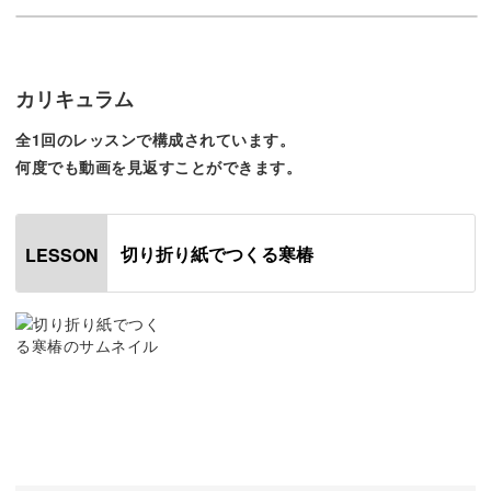
これまでに制作した作品よりもレベルアップするので、一
段と技術が上達しますよ。
カリキュラム
全1回のレッスンで構成されています。
何度でも動画を見返すことができます。
やや難易度はあがりますが、ゆっくり丁寧に作業すればき
れいな葉っぱが仕上がります。
切り折り紙でつくる寒椿
LESSON
葉脈の付け方もお伝えするので、一緒に楽しく作っていき
ましょう。
繊細なおしべを再現