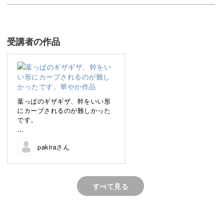
受講者の作品
椿は私の作品のなかでも人気が高いモチーフです。
花びらはとってもシンプルですが、おしべや葉っぱはちょ
っと複雑。
葉っぱのギザギザ、幹をいい形
にカーブされるのが難しかった
です。
講座を終えるころには、さらに技術が上達しますよ！
華やか作品が完成し、嬉しいで
pakiraさん
す！
リアルな葉っぱの作り方を習得
すべて見る
この講座では、葉のギザギザとした輪郭を表現します。