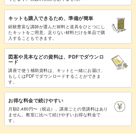
切り折り紙は優しい印象で、あらゆるテイストにマッチし
ます。
キットも購入できるため、準備が簡単
経験豊富な講師が選んだ材料と道具をひとつにし
和の雰囲気も感じさせるため、和室に置くこともおすすめ
たキットをご用意。足りない材料だけを単品で購
ですよ。
入することもできます。
図案や見本などの資料は、PDFでダウンロ
ード
皆さんも一緒に、繊細なペーパークラフトの世界を楽しん
講座で使う補助資料は、キットと一緒にお届け、
もしくはPDFでダウンロードすることができま
でみませんか？
す。
講座でお待ちしております！
お得な料金で続けやすい
月額2,480円〜（税込）。講座ごとの受講料はあり
ません。教室に比べて続けやすいお得な料金で
す。