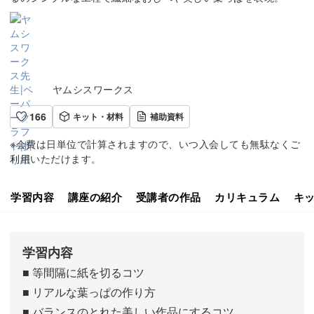
ヤムシスワークス
166
キット・材料
補助資料
※会費は日単位で計算されますので、いつ入会しても無駄なくご
利用いただけます。
学習内容
講座の紹介
受講者の作品
カリキュラム
キ
学習内容
■ 等間隔に紙を切るコツ
■ リアルな葉っぱの作り方
■ バランスのとれた美しい作品にするコツ