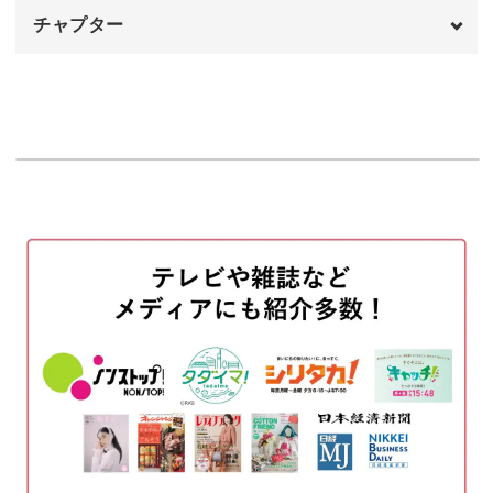
前回のヒメスイレンの講座では、シンプルなおしべの作り
チャプター
方をご紹介しました。
オープニング
00:00
今回はさらに繊細さを表現するため、新しい技法をお伝え
します。
はじめに
00:20
使用材料・道具
01:58
花の図案を切る
04:59
講座では、失敗したときの修正方法も解説！
花に立体感をつける
09:36
細かい作業に自信がない方も安心してご参加ください。
がくを作る
12:08
焦らずご自身のペースで作業していきましょう。
花びらの切込みに糊づけをする
14:10
おしべの図案を切り花粉を描く
18:00
おしべを等間隔に切る
22:53