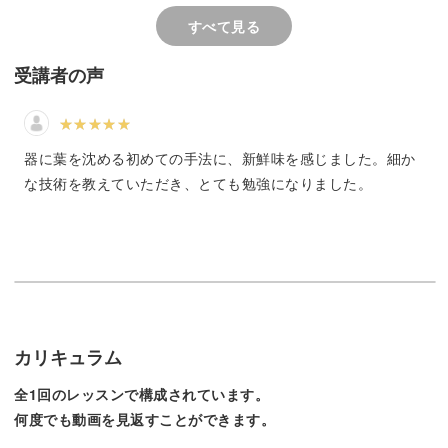
け方をご紹介します。
すべて見る
受講者の声
お花を選ぶポイントに気をつけるだけでも、ぐんとリゾー
ト感が出せますよ♪
器に葉を沈める初めての手法に、新鮮味を感じました。細か
な技術を教えていただき、とても勉強になりました。
細かな注意点も含めて丁寧にレクチャーしていきますね。
お花でベース作るテクニック
カリキュラム
今回は最初にデンファレという、夏に強い花を上手に生け
全1回のレッスンで構成されています。
ることでベースを作っています。
何度でも動画を見返すことができます。