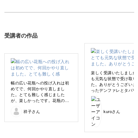
この講座では、夏の花を使ったゴージャスな”なげいれ”の
作り方をご紹介します。
受講者の作品
夏らしい鮮やかな花材を使うことで、お部屋がリゾートホ
テルの一室のような雰囲気になりますよ。
楽しく受講いたしました
も元気な状態で受け取り
幅の広い花瓶への投げ入れは初
た。ありがとうございま
非日常のようなリゾート感を演出
めてで、何回かやり直しまし
ったデンファレとタバリ
た。とても難しく感じました
ーンはお皿に浮かべてみ
が、楽しかったです。花瓶の中
た。夏に生き生きと目を
今回のなげいれは、ホテルに飾ってあるようなリゾート感
にモンステラを入れるというの
せてくれる組み合わせを
祥子さん
kuroさん
は、リゾート気分が味わえて良
を出せるのが魅力。
いただき、嬉しいです。
いですね！
交差すると安定すること
く分かりました。これか
シンプルな円筒の花瓶でも、熱帯の雰囲気が出せる花のい
夫していきます。