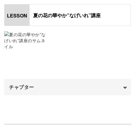
他の花を生けやすくするポイントになりますので、しっか
りとマスターしておきましょう。
夏の花の華やか”なげいれ”講座
LESSON
花の居心地の良い向きについても解説していきます。
コツをおさえて、バランス良く飾れるように学んでいきま
しょう。
チャプター
花やグリーンを加えていく時のコツ
オープニング
00:00
デンファレで作ったベースにアンスリウム、タバリアファ
ーン、胡蝶蘭を美しく立体的に入れていきます。
はじめに
00:20
使用材料・道具
01:23
アンスリウムや胡蝶蘭は形がはっきりしとした個性的な花