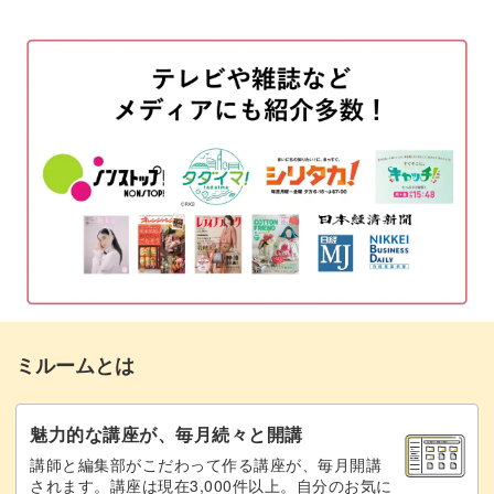
ですね。
モンステラをいける
01:46
デンファレをいける
03:54
アンスリウムをいける
07:31
タバリアファーンは柔らかい葉っぱで、全体の雰囲気をふ
わっと優しげにしてくれます。
タバリアファーンをいける
09:13
胡蝶蘭をいける
異なる雰囲気の花材をバランス良く立体的に入れていくコ
11:57
ツを学びましょう。
完成♪
13:01
ミルームとは
フラワーアレンジメントの基礎を学ぶと、ご自身のいろい
ろなアイデアで花いけを楽しめるようになりますよ。
魅力的な講座が、毎月続々と開講
講師と編集部がこだわって作る講座が、毎月開講
レッスンで使う同じ生花＋ベース（花瓶）は、キットでご
されます。講座は現在3,000件以上。自分のお気に