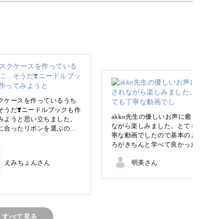
してマスクケースを作っていきます。
ますので、よりリボン刺繍に慣れていただけるか
クケースを作っているうち
そうだ❣️ニードルブックも作
akko先生の優しいお声に癒され
みようと思い立ちました。
ながら楽しみました。とても丁
に合ったリボンを選ぶのも
簡単ですので、安心してくださいね。
寧な動画でしたので基本のとこ
かったです。
ろがきちんと学べて良かったで
す❣️
えみちょんさん
明美さん
すべて見る