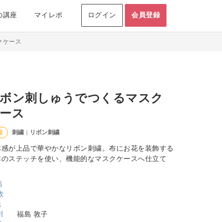
の講座
マイレポ
ログイン
会員登録
クケース
ボン刺しゅうでつくるマスク
ース
刺繍
リボン刺繍
級
|
体感が上品で華やかなリボン刺繍。布にお花を装飾する
本のステッチを使い、機能的なマスクケースへ仕立て
。
福島 敦子