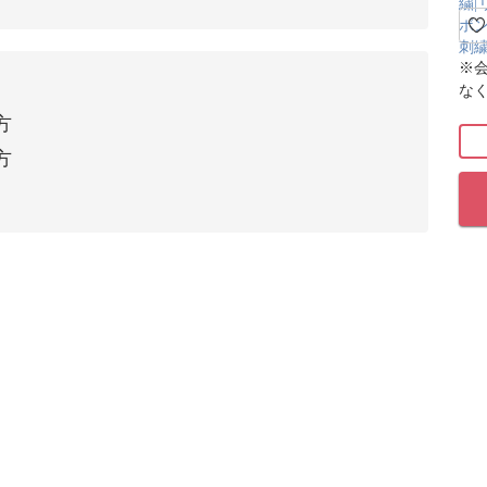
※
な
方
方