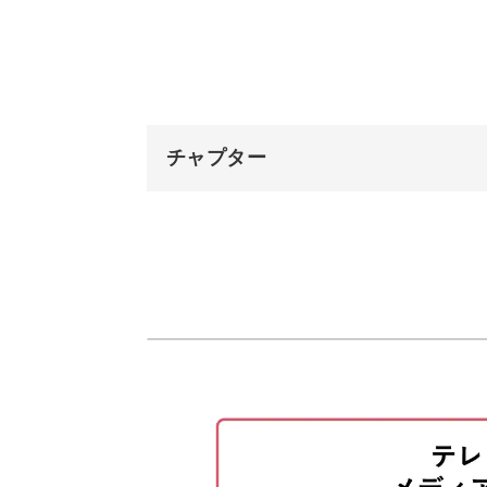
機能的なマスクケース
このマスクケースは、予備のマスクを
チャプター
になっています。
オープニング
はじめに
キルト芯を使っていますので、しっか
使用材料・道具
パターンシートで型紙を作り、図
リボン刺繍も基本的なステッチを使っ
えするのではじめてさんでも安心して
天使の転写を貼り付ける
ブレードを縫い付ける