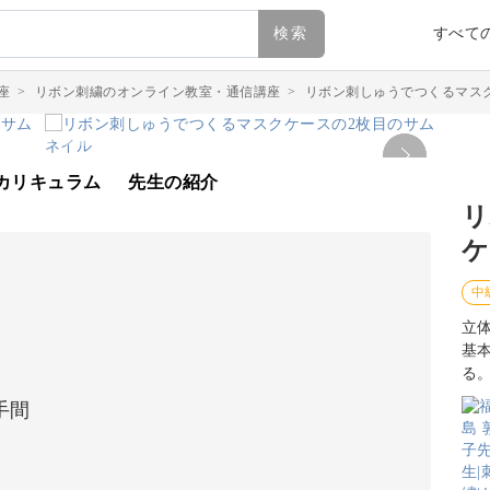
検索
すべて
座
>
リボン刺繍のオンライン教室・通信講座
>
リボン刺しゅうでつくるマス
カリキュラム
先生の紹介
リ
ケ
中
立
基
る
手間