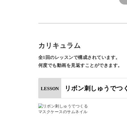
いと思います！
リボン刺繍を施したマスクケースは、
ありがとうございました😊
次回も頑張ります。
バラやマーガレットなど、たくさんの
カリキュラム
全1回のレッスンで構成されています。
綺麗にお花が刺繍できるよう、ゆっく
何度でも動画を見返すことができます。
リボン刺しゅうでつ
LESSON
お花の形を整えるひと手間で作品の完
きましょう。