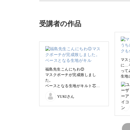
今回は、布にリボン刺繍でお花を装飾
受講者の作品
リボン刺繍は基本的なステッチを使い
と思います。
マス
に…
福島先生こんにちわ😊
って
マスクポーチが完成致しまし
生地
マスクケースの仕立ては見た目よりも
た。
楽し
ベースとなる生地がキルト芯に
うまく接着せずシワが入ってし
YUKIさん
まいました。
でもなんとか2つ完成させまし
た。
今回もとても楽しかったです♪
上品で華やかなデザイン
もっと上達出来る様に練習を兼
ねて、
プレゼント用に沢山作ってみた