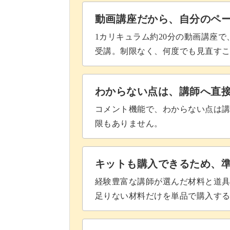
マスクケースに仕立てる
動画講座だから、自分のペ
1カリキュラム約20分の動画講座
ボタンをつける
受講。制限なく、何度でも見直す
リボン刺繍の楽しさを感じながら、素
リボン飾りをつける
完成♪
わからない点は、講師へ直
コメント機能で、わからない点は
限もありません。
キットも購入できるため、
経験豊富な講師が選んだ材料と道
足りない材料だけを単品で購入す