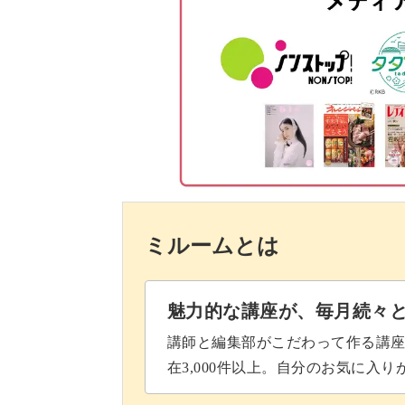
お花を刺繍する
喜ばれるプレゼントアイテ
スパイダーウェブローズを刺す
マーガレットを刺す
素敵な作品が完成に近づいてくると、
ランニングローズを刺す
機能的なマスクケースは、日常生活で
レゼーデイジーで葉を刺す
ミルームとは
パールビーズをつける
レースをつける
自分用はもちろん、大切な人へのプレ
魅力的な講座が、毎月続々
ゼントを作りたい方にもおすすめです
仕立てる前の準備
講師と編集部がこだわって作る講
在3,000件以上。自分のお気に入
本体にキルト芯を接着する
心温まる気持ちのこもった贈り物を作