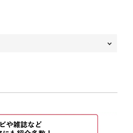
入れておけるポケットがあるなど、機能的なもの
00:00
00:20
りとした仕上がりになっていますよ。
01:11
案を写す
04:51
ていますし、綺麗に仕立てるポイントなどもお伝
取り組めます♪
07:33
13:01