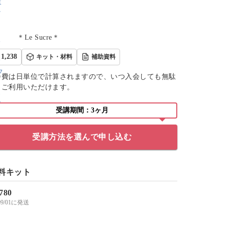
＊Le Sucre＊
1,238
キット・材料
補助資料
会費は日単位で計算されますので、いつ入会しても無駄
くご利用いただけます。
受講期間：3ヶ月
受講方法を選んで申し込む
料キット
,780
/09/01に発送