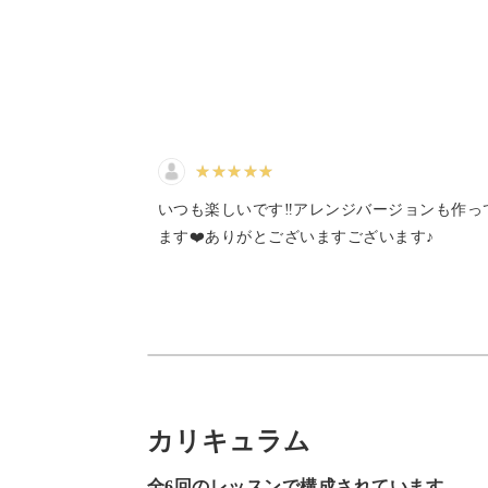
今回作る全８種類のプチケーキはすべ
ピッタリの講座なんです。
様々な技法を順番にレクチャーします
す。
いつも楽しいです‼️アレンジバージョンも作っ
ます❤️ありがとございますございます♪
初心者さんでも、着実に技術を身に着
けるようになると思います。
お伝えするレシピは、出来る限り少な
錯誤しながら作り出したものです。
カリキュラム
だから、誰にでも簡単に作成できるの
全6回のレッスンで構成されています。