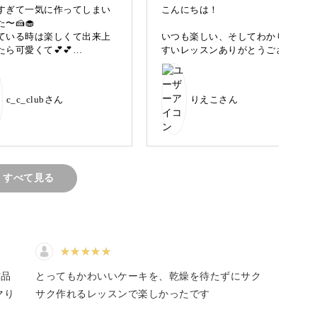
の作り方をレクチャーします。
すぎて一気に作ってしまい
こんにちは！
〜🍰🧁
ている時は楽しくて出来上
いつも楽しい、そしてわかりや
たら可愛くて💕💕
すいレッスンありがとうござい
なに可愛いプチケーキ達を
ました。そしてかなり亀のペー
り易く教えていただきあり
スの完成で遅くなってます💦
うございました😊
ようやくプチケーキレッスン最
た粘土のこと。
c_c_clubさん
りえこさん
後のレッスン完成しました。
し先生のファンになってし
マカロンの作り方が目からウロ
先生のレッスン全て受講さ
コ、今まで型を使ったり色々し
形のものをつくることができます。
いただくことにしました。
ましたが、先生の作り方が
とも宜しくお願いいたしま
一番わかりやすくて綺麗に出来
ることを発見してかなり自信が
すべて見る
付きました。そしていちごを何
ってもリアルなフェイクスイーツを楽しく作って
度も何度も作ってたら、いちご
作りが苦手だったのが、いちご
作りが楽しくなり、更に自信に
つながりもう怖いものがなくな
りました（笑）ありがとうござ
にマスター
いました。
作品
とってもかわいいケーキを、乾燥を待たずにサク
感謝しかないです💞
チョコのマカロンには、英字ス
マり
サク作れるレッスンで楽しかったです
タンプをおしたチョコプレート