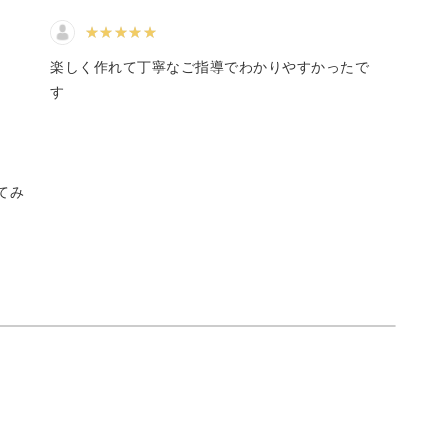
を、先生のレッスンを参考にさ
せてもらい、ハート型にしてみ
ました。
て初級レベルなので、初心者さんが挑戦するには
また春のスイーツレッスンも少
楽しく作れて丁寧なご指導でわかりやすかったで
しずつですが、また勉強させて
す
頂きます。
長々とすみません💦本当にあり
がとうございました😍✨
ので、無理なくステップアップしていただけま
てみ
けられるので、アレンジも自在に楽しんでいただ
い材料や道具で作成できるよう、私が今まで試行
に、華やかで完成度も高い作品を作っていただけ