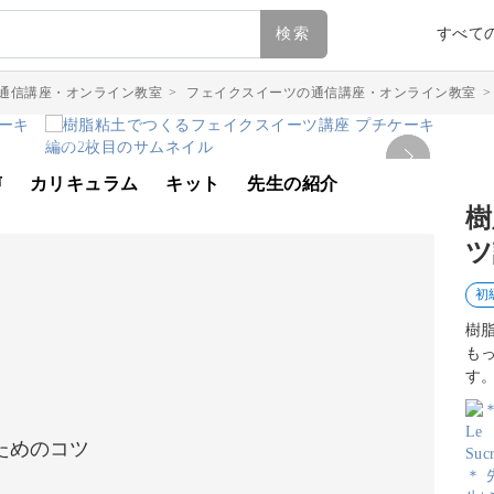
検索
すべて
通信講座・オンライン教室
>
フェイクスイーツの通信講座・オンライン教室
声
カリキュラム
キット
先生の紹介
樹
ツ
初
樹
も
す
ためのコツ