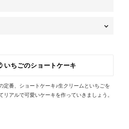
フェイクスイーツ作りを楽しんでいただけますよ
00:00
りと学びながら、可愛いプチケーキを作っていき
00:20
② いちごのショートケーキ
01:04
07:00
の定番、ショートケーキ♪生クリームといちごを
てリアルで可愛いケーキを作っていきましょう。
15:19
22:51
25:14