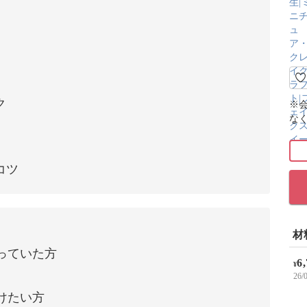
ク
※
な
コツ
材
っていた方
6
¥
26
けたい方