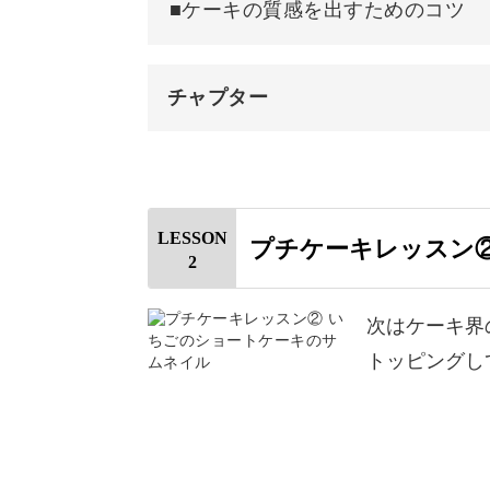
１日で完成するレシピなので、気軽に
■ケーキの質感を出すためのコツ
♪
チャプター
オープニング
樹脂粘土の基本やテクニックをじっく
はじめに
ましょう♪
LESSON
プチケーキレッスン
2
使用材料・道具
土台部分を作る
次はケーキ界
トッピングし
ムースを作る
抜き型を使わない作り方
くまの耳と鼻をつける