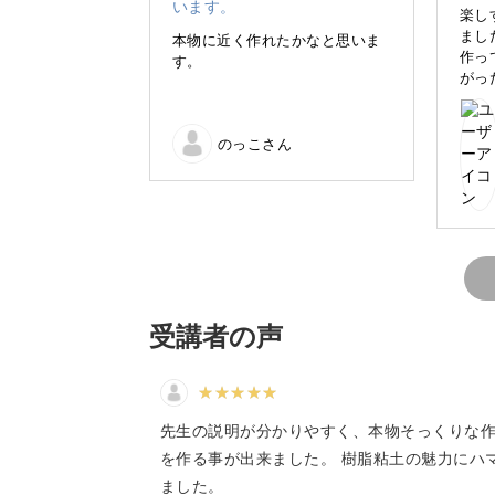
今回の講座では、８種類のプチケーキ
楽し
ました
本物に近く作れたかなと思いま
作っ
す。
がっ
こん
分か
がと
のっこさん
樹脂粘土とは、名前の通り樹脂ででき
わた
まい
乾燥すると固くなるため、思い思いの
せて
今後
す。
そんな樹脂粘土の特性を活かして、と
いきましょう。
受講者の声
初心者さんでも技法を完璧
先生の説明が分かりやすく、本物そっくりな
を作る事が出来ました。 樹脂粘土の魅力にハ
ました。