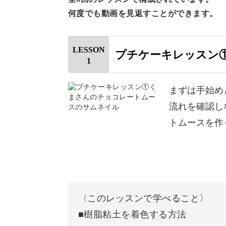
ます♪
何度でも動画を見返すことができます。
LESSON
プチケーキレッスン
1
乾燥時間が不要なレシピ！
まずは手始め
流れを確認し
トムースを作
樹脂粘土は通常乾燥までに１日以上か
２〜３日かかる場合があります。
けれど、この講座で作る作品はすべて
〈このレッスンで学べること〉
■樹脂粘土を着色する方法