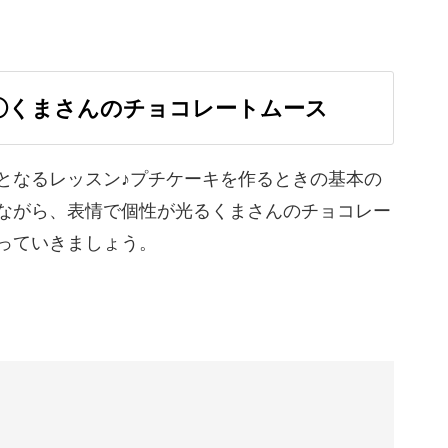
①くまさんのチョコレートムース
となるレッスン♪プチケーキを作るときの基本の
ながら、表情で個性が光るくまさんのチョコレー
っていきましょう。
かることがあり、１個の作品を仕上げるのに最低
乾燥不要！