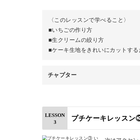
チョコレートソースで顔を描く
〈このレッスンで学べること〉
ニスを塗る
■いちごの作り方
■生クリームの絞り方
完成♪
■ケーキ生地をきれいにカットする
チャプター
オープニング
はじめに
LESSON
プチケーキレッスン
3
使用材料・道具
クリアファイルを丸めて種用コル