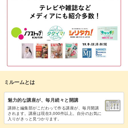
1粒いちごの作り方
09:44
型に入れるだけで成形とつぶつぶの表現がサッとできるの
粘土を計量して成形する
10:07
でとっても便利です！
粒の質感をつける
13:03
型を使った1粒いちごの作り方
20:24
品種ごとの質感の違いもご紹介♪
輪切りいちごの作り方
26:17
いちごのみずみずしさは、細かなつぶつぶとツヤっとした
スライスいちごの作り方
30:17
表面を表現できるかが重要。
ミルームとは
1粒いちごを着色する
31:24
つぶのひとつひとつにも着色したり、ヘタの質感にもこだ
輪切りいちごを着色する
46:51
魅力的な講座が、毎月続々と開講
わったりと、細部まで再現するコツを学んでいただけま
講師と編集部がこだわって作る講座が、毎月開講
す。
ハーフカットいちごの質感をつける
49:44
されます。講座は現在3,000件以上。自分のお気に
入りがきっと見つかります。
へたを作る
53:45