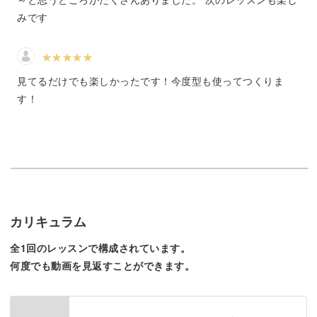
みです
の4種類のいちごが作れるようになります。
見てるだけでも楽しかったです！今度型も使ってつくりま
す！
いろんなかたちのいちごが作れたら、フェイクスイーツの
幅もぐーんと広がります！
思わず食べたくなってしまうほどリアルないちごをいっし
ょに作っていきましょう。
カリキュラム
全1回のレッスンで構成されています。
何度でも動画を見返すことができます。
ゆっくりコツコツ作業する大切さ
「こんなに本物そっくりないちごなんて、作るのはすごく