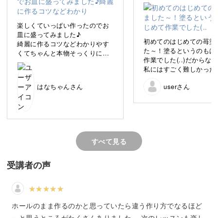
楽しくていっぱい作ったのでお
いろんなかたちのいちごが作れます
皿に盛ってみました♪
初めてのはじめての苺塗
綺麗に作るコツなどわかりやす
た～！塗るというのもは
くてちゃんと本物そっくりに出
作業でした(..)だからな
人気のフルーツであるいちごは、スイーツでの使い方もさ
来たと思います^ ^
私にはすごく難しかった
まざま。
いろ不自然な感じになっ
はなちゃんさん
userさん
い(..)色が濃くなってし
た！カットしたあとすぐ
今回の講座でも、いろんなかたちのいちごを作っていきま
てしまいました！いちご
深くしすぎたみたいで塗
すよ♪
なかなか塗れなくて大変
(..)アドバイスありまし
すべて見る
いいたします
受講者の声
◯一粒まるごと
◯ハーフカット
◯輪切り
ホールのまま作るのかと思っていたら違う作り方でなるほど
◯ヘタつき
～と思うところがたくさんありました。 次のレッスンも楽し