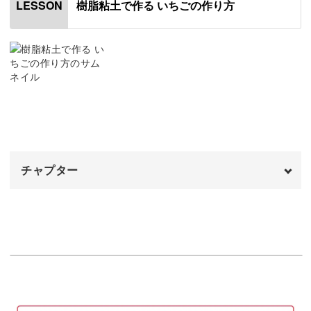
樹脂粘土で作る いちごの作り方
LESSON
大変そう……」
そのように心配になった方も、ご安心ください！
手間や時間はかかりますが、一つ一つの工程はとってもシ
ンプルです。
チャプター
いそがないことが一番重要ですので、ゆっくりコツコツと
オープニング
00:00
作業する力が自然に身につきますよ◎
はじめに
00:20
使用材料・道具
02:12
それでも上手く作れる自信がないという方に向けて、キッ
粒の表現に使うコルネを作る
06:39
トにはオリジナルの型をご用意。