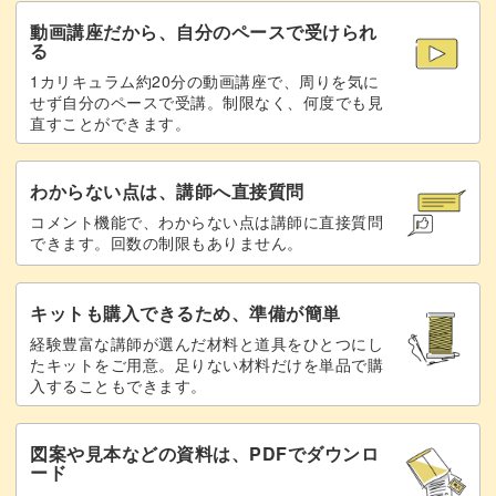
動画講座だから、自分のペースで受けられ
へたをつける
61:40
る
あまおうやとちおとめなど、いちごには品種もいろいろあ
1カリキュラム約20分の動画講座で、周りを気に
断面を着色する
67:27
りますよね！
せず自分のペースで受講。制限なく、何度でも見
直すことができます。
へたを着色する
89:33
そんな品種ごとの着色方法も特別にご紹介していますよ◎
ツヤ感を加える
92:19
わからない点は、講師へ直接質問
コメント機能で、わからない点は講師に直接質問
種を着色する
94:36
できます。回数の制限もありません。
いちごの作り方をマスターして、様々な樹脂粘土スイーツ
種類別の着色について
96:16
の盛り付けに活用してみてください♪
キットも購入できるため、準備が簡単
完成♪
98:17
経験豊富な講師が選んだ材料と道具をひとつにし
たキットをご用意。足りない材料だけを単品で購
みなさまのご参加をお待ちしています！
入することもできます。
図案や見本などの資料は、PDFでダウンロ
ード