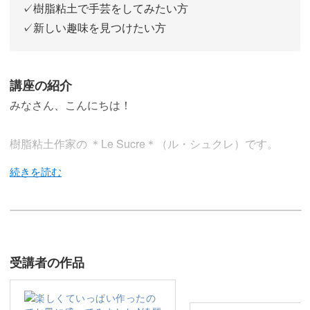
✓樹脂粘土で手芸をしてみたい方
✓新しい趣味を見つけたい方
講座の紹介
みなさん、こんにちは！
樹脂粘土作家の ＊Le Sucre＊（ル・シュクレ）です。
今回は樹脂粘土でいちごを作る方法をレクチャーします。
のせるだけで華やかになるいちごは、スイーツを作る上で
受講者の作品
使用頻度が高いのでぜひマスターしてくださいね！