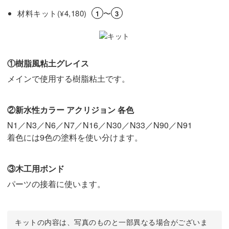
材料キット(
4,180)
〜
¥
1
3
①樹脂風粘土グレイス
メインで使用する樹脂粘土です。
②新水性カラー アクリジョン 各色
N1／N3／N6／N7／N16／N30／N33／N90／N91
着色には9色の塗料を使い分けます。
③木工用ボンド
パーツの接着に使います。
キットの内容は、写真のものと一部異なる場合がございま