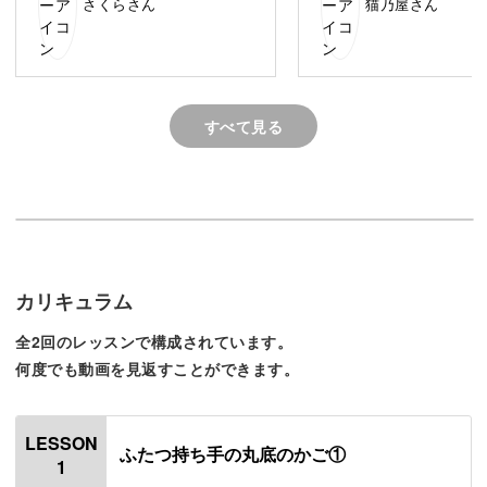
おしゃれなかごはお人形の小物としてだけでなく、お部屋
さくらさん
猫乃屋さん
のインテリアにも活躍してくれますよ♪
すべて見る
初心者にやさしいかご作り
ミニチュアのかご作りは、初心者にうれしいポイントがた
くさんあります。
カリキュラム
まず伝えたいのは、かごは形がちょっとゆがんでいてもか
全2回のレッスンで構成されています。
わいいということ。
何度でも動画を見返すことができます。
LESSON
ふたつ持ち手の丸底のかご①
編み目がそろっていなくても、それが味となってかわいら
1