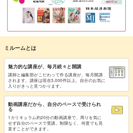
ぬいぐるみといっしょに飾ったり、お子様のお人形遊びに
も使える万能なミニチュアかご。
お部屋の一角に置いておくだけでも、存在感のある素敵な
インテリアとして活躍してくれます。
ミルームとは
魅力的な講座が、毎月続々と開講
講師と編集部がこだわって作る講座が、毎月開講
エコな手芸に癒やされよう
されます。講座は現在3,000件以上。自分のお気に
入りがきっと見つかります。
かごを編むための紙バンドは、再生紙から作られた環境に
動画講座だから、自分のペースで受けられ
優しい素材です。
る
1カリキュラム約20分の動画講座で、周りを気に
材料を切るためのカッターもこの紙バンドで作るため、少
せず自分のペースで受講。制限なく、何度でも見
直すことができます。
しの道具ではじめることができますよ。