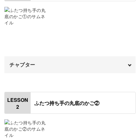
しさを引き立ててくれます。
うまくできるかな…と不安な方も、気負わずに始めてくだ
さいね♪
この講座で作るのは、かごの中でもオーソドックスな丸底
チャプター
で、持ち手がふたつついたシンプルなもの。
オープニング
00:00
基本の2種類の編み方で簡単にできるので、初心者の方も
はじめに
00:20
楽しみながら進めていけます。
LESSON
ふたつ持ち手の丸底のかご②
2
使用材料・道具
01:57
紙バンドカッターを作る
03:27
お人形やインテリアに活躍
必要な分量をカットする
08:12