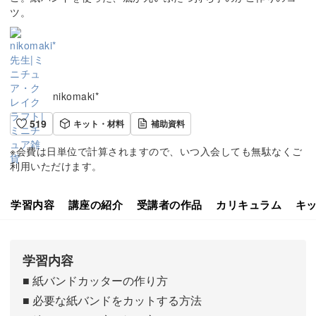
ツ。
nikomaki*
519
キット・材料
補助資料
※会費は日単位で計算されますので、いつ入会しても無駄なくご
利用いただけます。
学習内容
講座の紹介
受講者の作品
カリキュラム
キ
学習内容
■ 紙バンドカッターの作り方
■ 必要な紙バンドをカットする方法