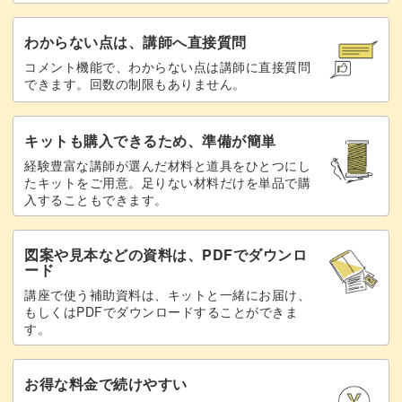
わからない点は、講師へ直接質問
コメント機能で、わからない点は講師に直接質問
できます。回数の制限もありません。
集中して手で編んでいく時間は、充実して心安らぐひと時
にもなります。
キットも購入できるため、準備が簡単
シンプルでエコな手芸を通して、癒される時間と癒される
経験豊富な講師が選んだ材料と道具をひとつにし
たキットをご用意。足りない材料だけを単品で購
アイテムも手に入れましょう。
入することもできます。
図案や見本などの資料は、PDFでダウンロ
ード
手作りの温もりを感じながら、素敵なミニチュアかごを作
講座で使う補助資料は、キットと一緒にお届け、
もしくはPDFでダウンロードすることができま
ってみませんか？
す。
レッスンでお待ちしています！
お得な料金で続けやすい