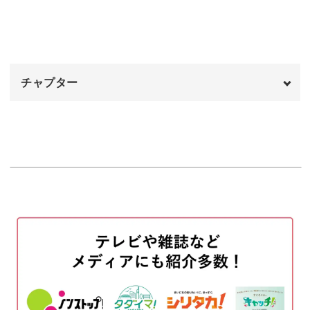
底を組む
12:36
基本の編み方をマスターしたら、いろんなアレンジをしや
すいのもこのかごの良いところ。
底を編む
15:01
チャプター
今回はマロンという色で作っていますが、他の茶系の色で
何個か作ると、並べたときにとてもかわいいですよ♪
オープニング
00:00
はじめに
00:20
側面を編む
00:43
編む段数を減らして浅めのかごにすると、また違った雰囲
気を楽しめます。
ふちを始末する
07:05
中に小さなお花を入れたり、持ち手にリボンなどを結んで
持ち手をつける
10:25
みてもいいですね。
霧吹きをして形を整える
16:32
おわりに
19:11