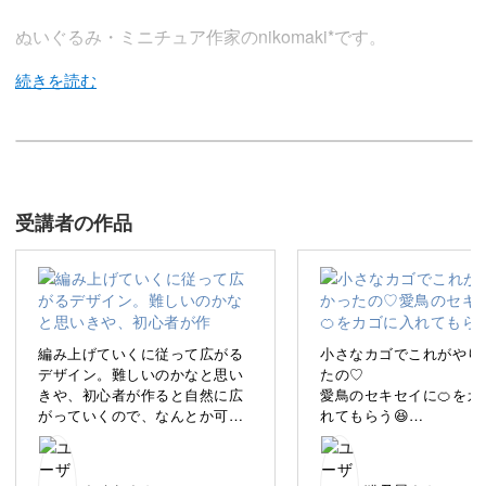
ぬいぐるみ・ミニチュア作家のnikomaki*です。
お人形やぬいぐるみにぴったりな、ミニチュアのかご作り
講座をお届けしていきます。
受講者の作品
今回の講座では、ふたつ持ち手の丸底のかごを作っていき
ましょう。
編み上げていくに従って広がる
小さなカゴでこれがやり
デザイン。難しいのかなと思い
たの♡
きや、初心者が作ると自然に広
愛鳥のセキセイに🍊をカ
紙バンドという環境にやさしい素材を使った、ナチュラル
がっていくので、なんとか可愛
れてもらう😆
な雰囲気のかごです。
くなりました(^^)
でも足をかけて倒しちゃ
丈の短いカゴもいつか作
たい。