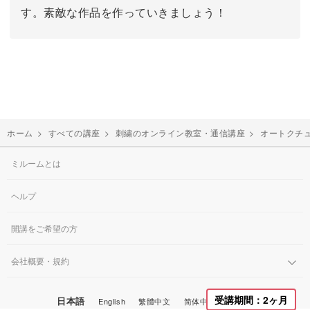
す。素敵な作品を作っていきましょう！
ホーム
>
すべての講座
>
刺繍のオンライン教室・通信講座
>
オートクチ
ミルームとは
ヘルプ
開講をご希望の方
会社概要・規約
受講期間：2ヶ月
日本語
English
繁體中文
简体中文
한국어