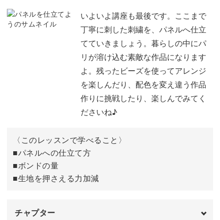
左側のランプシェードを作る
01:50
いよいよ講座も最後です。ここまで
丁寧に刺した刺繍を、パネルへ仕立
右側のランプシェードにワイヤーを縫う
09:20
てていきましょう。暮らしの中にパ
リが溶け込む素敵な作品になります
フリルの部分を作る
15:39
よ。残ったビーズを使ってアレンジ
シェードランプを縫いつける
18:22
を楽しんだり、配色を変え違う作品
作りに挑戦したり、楽しんでみてく
シェードランプのアレンジ方法
31:39
ださいね♪
完成♪
32:38
〈このレッスンで学べること〉
■パネルへの仕立て方
■ボンドの量
■生地を押さえる力加減
チャプター