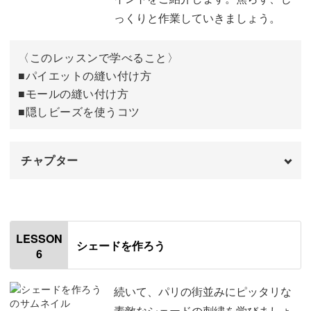
完成♪
42:41
っくりと作業していきましょう。
〈このレッスンで学べること〉
■パイエットの縫い付け方
■モールの縫い付け方
■隠しビーズを使うコツ
チャプター
オープニング
00:00
はじめに
00:20
LESSON
シェードを作ろう
6
使用材料・道具
01:22
チャコペンで線を描く
02:20
続いて、パリの街並みにピッタリな
素敵なシェードの刺繍を学びましょ