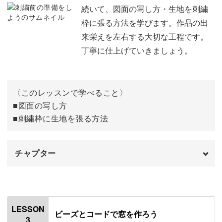
主な使用道具
01:55
続いて、図面の写し方・生地を刺繍
枠に張る方法を学びます。作品の出
万全のサポート！だから初心者さんも最後までやり
刺繍枠について
02:51
来栄えを左右する大切な工程です。
切れる！
丁寧に仕上げていきましょう。
刺繍枠にアヤテープを巻く
03:29
「刺繍はあまりやったことがないし心配…」
その他の道具
08:12
「分からないことが出てきたらどうしよう…」
〈このレッスンで学べること〉
使用材料
10:08
■図面の写し方
きっと、不安を抱えている方もいらっしゃいますよね。
■刺繍枠に生地を張る方法
おわりに
15:21
そんな方も、どうぞご安心ください！
チャプター
初心者さんが安心して受講できるよう、まずは針と糸に慣
れて頂くレッスンからスタート！
オープニング
00:00
基本技法を丁寧にレクチャーしますので、じっくりと練習
はじめに
00:20
LESSON
していきましょう。
ビーズとコードで窓を作ろう
3
使用材料・道具