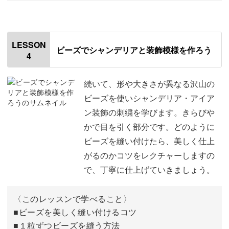
オートクチュールに使うパーツは、美しく華麗なものばか
オープニング
00:00
り。
はじめに
00:20
LESSON
美しく輝くビーズ・色とりどりの素材を、見ているだけで
ビーズでシャンデリアと装飾模様を作ろう
4
使用材料・道具
01:14
思わずうっとりとした気分に♪
チャコペンで印をつける
02:16
続いて、形や大きさが異なる沢山の
ビーズを使いシャンデリア・アイア
右側の窓枠を縫う
03:35
ン装飾の刺繍を学びます。きらびや
クラスでは、それぞれの素材の特徴を活かし、パリの雰囲
かで目を引く部分です。どのように
窓の中央を縫う
14:03
気を味わえる素敵な作品を作ります。
ビーズを縫い付けたら、美しく仕上
左側の窓枠を縫う
19:37
がるのかコツをレクチャーしますの
美しいパーツに囲まれながら、刺し進めていく作業は至福
で、丁寧に仕上げていきましょう。
窓の中央を縫う
28:36
の時間ですよ。
糸つきビーズの取り方
38:53
〈このレッスンで学べること〉
■ビーズを美しく縫い付けるコツ
ビーズを刺す
40:38
■１粒ずつビーズを縫う方法