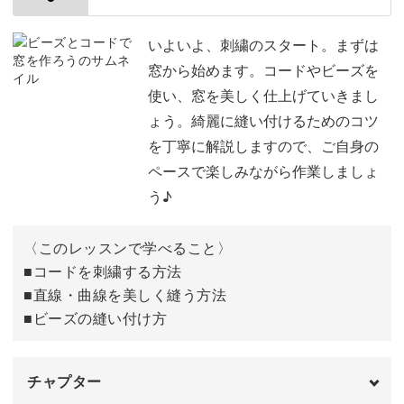
00:51
また今回は各レッスンで少しずつモチーフを刺し進めてい
図案をトレーシングペーパーに写す
02:09
いよいよ、刺繍のスタート。まずは
き、最後に一つの作品を作り上げます。
窓から始めます。コードやビーズを
図案を生地に写す
08:29
使い、窓を美しく仕上げていきまし
ょう。綺麗に縫い付けるためのコツ
刺繍枠に生地を張る
16:19
を丁寧に解説しますので、ご自身の
ゆっくりとしたペース配分となっているので無理なくご自
完成♪
19:43
ペースで楽しみながら作業しましょ
身のペースで制作いただけます。
う♪
一針一針を丁寧に刺し進め、作業時間を楽しんで頂くこと
〈このレッスンで学べること〉
が一番です。
■コードを刺繍する方法
■直線・曲線を美しく縫う方法
■ビーズの縫い付け方
美しいパーツにうっとり♪
チャプター