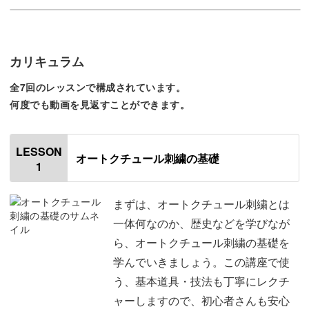
初心者さんが、オートクチュールに敷居を高く感じてしま
カリキュラム
う原因の一つに、材料・道具の選びの難しさがあります。
全7回のレッスンで構成されています。
何度でも動画を見返すことができます。
「何を用意したらいいのか分からない…」
「全部を揃えるのは大変…」
LESSON
オートクチュール刺繍の基礎
1
パーツは、オートクチュール作品の出来を左右する大切な
もの。
まずは、オートクチュール刺繍とは
だから、良い物を選んで頂きたいのです。
一体何なのか、歴史などを学びなが
ら、オートクチュール刺繍の基礎を
学んでいきましょう。この講座で使
う、基本道具・技法も丁寧にレクチ
ミルームではクラスで使う材料・道具が一式揃ったキット
ャーしますので、初心者さんも安心
をご用意しています。