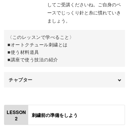
してご受講くださいね。ご自身のペ
ースでじっくり針と糸に慣れていき
様々な細かい材料を扱うオートクチュール刺繍。自分で一
ましょう。
つひとつ買い揃えるのはなかなか大変ですよね。
〈このレッスンで学べること〉
キットがあれば、初心者さんもすぐにオートクチュール刺
■オートクチュール刺繍とは
繍を始めていただけます。
■使う材料道具
■講座で使う技法の紹介
手元がよく見える動画レッスンならではのメリットで、オ
チャプター
ートクチュール刺繍の世界観を楽しんでいただけたらと思
オープニング
00:00
っています。
はじめに
00:20
LESSON
刺繍前の準備をしよう
2
オートクチュール刺繍とは
01:12