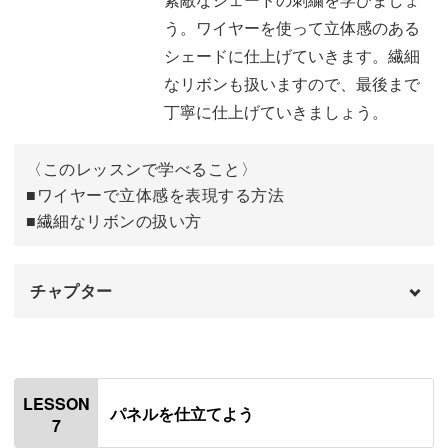
葉っぱを縫う
03:00
う。ワイヤーを使って立体感のある
シェードに仕上げていきます。繊細
葉っぱにビーズをつける
11:46
なリボンも扱いますので、最後まで
つぼみの花を刺す
17:59
丁寧に仕上げていきましょう。
満開直前の花を刺す
27:11
〈このレッスンで学べること〉
満開の花を刺す
■ワイヤーで立体感を表現する方法
32:12
■繊細なリボンの扱い方
つぼんでいる花を刺す
37:01
左側の大きな花を刺す
40:46
チャプター
ベリービーズをつける
50:57
オープニング
00:00
完成♪
60:46
はじめに
00:20
LESSON
パネルを仕立てよう
7
使用材料・道具
01:08