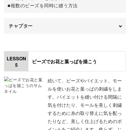
オートクチュールの本場フランスで学んできた技を少しで
■複数のビーズを同時に縫う方法
完成♪
58:56
もたくさんお伝えできたらと思います。
チャプター
美しいパーツや私なりのテクニックに、胸をときめかせな
がらクラスをお楽しみください。
オープニング
00:00
一針一針に気持ちを込め、丁寧に縫い進めていくオートク
はじめに
00:20
LESSON
チュール刺繍。
ビーズでお花と葉っぱを描こう
5
使用材料・道具
01:01
その優雅で美しい、制作のひと時を一緒に味わってみませ
シャンデリアの軸を作る
02:29
続いて、ビーズやパイエット、モー
んか？
ルを使いお花と葉っぱの刺繍をしま
ろうそくを作る
09:03
す。パイエットを縫い付ける間隔に
気を付けたり、モールを美しく刺繍
シャンデリアの装飾を作る
17:59
するために糸の取り替えに気を配っ
アイアン装飾を作る
25:12
たりなど、美しく仕上げるためのポ
イントをご紹介します。焦らず、じ