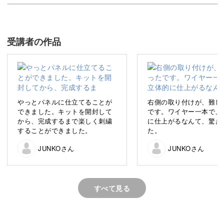
可憐なオートクチュール刺繍の世界へようこそ♪
受講者の作品
丁寧に施された美しいパーツや刺繍。
オートクチュールの素敵な刺繍に憧れますよね。
やっとパネルに仕立てることが
右側の取り付けが、難し
できました。キットを開封して
です。ワイヤー一本で、
から、完成するまで楽しく刺繍
に仕上がるなんて、驚き
高級で格式高いイメージの強いオートクチュール。
することができました。
た。
JUNKOさん
JUNKOさん
興味はあっても、なかなか始めるのはハードルが高いと感
じている方も多いのでは？
すべて見る
「オートクチュール刺繍は難しそう…」
「敷居が高そう…」