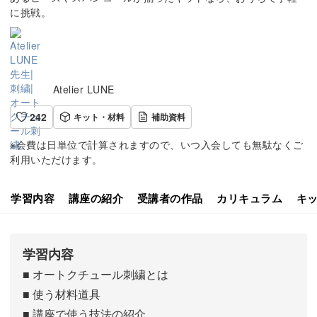
に挑戦。
Atelier LUNE
242
キット・材料
補助資料
※会費は日単位で計算されますので、いつ入会しても無駄なくご
利用いただけます。
学習内容
講座の紹介
受講者の作品
カリキュラム
キ
学習内容
■ オートクチュール刺繍とは
■ 使う材料道具
■ 講座で使う技法の紹介