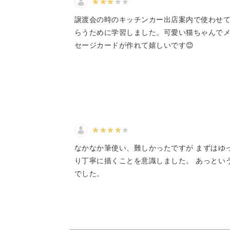
譲渡会の時のキッチンカー出店案内で使わせ
日常の中で「おやつ冷蔵庫にあるよ」
らうために学習しました。可愛い猫ちゃんで
たい場面ってけっこうありますよね。
セージカードが作れて嬉しいです😊
そんなとき、伝言と一緒に“ゆるイラス
ただの事務的なメモも、ゆるイラスト
なかなか筆使い、難しかったですが まずはゆ
変わります♪
り丁寧に描くことを意識しました。 あっとい
でした。
絵が苦手な人でも、簡単に可愛く描け