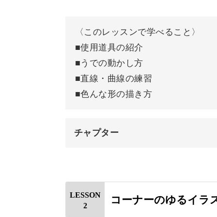
〈このレッスンで学べること〉
絵が苦手な方でも、なぞって練習でき
■使用道具の紹介
■うでの動かし方
なぞって練習できるから、ゆるイラス
■直線・曲線の練習
■色んな形の描き方
可愛く仕上がるヒミツの1つは、人気
チャプター
優しい発色のペンなので、使うだけで
オープニング
はじめに
LESSON
コーナーのゆるイラ
2
使用道具