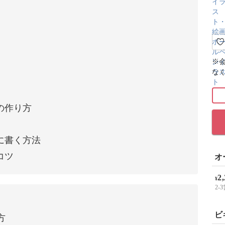
※
な
の作り方
に書く方法
コツ
オ
2
¥
2
ビ
方