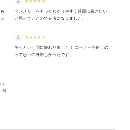
ても
マンスリーをもっとわかりやすく綺麗に書きたい
や「17時に戻ります」など、ちょっと伝言を伝え
メッ
と思っていたので参考になりました。
あっという間に終わりました！ コーナーを使うの
って思いの外難しかったです。
ト”を添えてみませんか？
を添えれば、気持ちが伝わる可愛いメッセージに
っく
う間
るのがゆるイラストの魅力です。