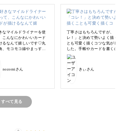
っと簡単に描ける“ゆるイラスト”を、みなさん
。
きなマイルドライナーを使
丁寧さはもちろんですが、「コ
、こんなにかわいいカード
レ！」と決めて勢いよく描くこ
けるなんて嬉しいです♡丸
とも可愛く描くコツな気がしま
角、モコモコ線やまっすぐ
した。手帳やカードを書くのが
描けるゆるいイラストをご紹介するので、実際の
を組み合わせるだけでかわ
楽しくなりそうです。
いポイント。
なって、なつ先生の教え方
かげです〜✨自分の持って
nozomiさん
きぃさん
色鉛筆の色が限られていて
るのが難しいところもあり
たが、頑張りました！
大丈夫！そんな方にも楽しく学んでいただけるカ
すべて見る
メッセージに！