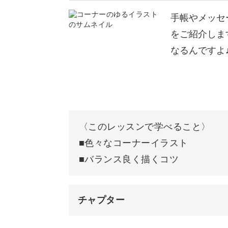
イラスト以外にもマーカーとしても使
真っ直ぐな線を書く練習
たい時にいつでもさくっと素敵なメモ
手帳やメッセ
をご紹介しま
ぐるぐるな線を書く練習
なるんですよ
丸を書く練習
日常使いできるイラストが
いろいろな図形を書く練習
おわりに
今回の講座では、どうぶつ・お花・装
〈このレッスンで学べること〉
に学べます。
■色々なコーナーイラスト
■バランス良く描くコツ
手帳やメモ書きにはもちろん、
チャプター
オープニング