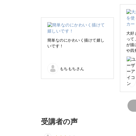
さて、今回の講座では、ペン1本でさく
と一緒に楽しんでいきたいと思います
大好
って
簡単なのにかわいく描けて嬉し
が描
いです！
や四
日常の中でメモを書くときにさくっと
の線
暮らしの中で取り入れやすいのが嬉し
いく
のお
もちもちさん
いる
重ね
まし
絵を描くことに苦手意識のある方も、
リキュラムとなっています。
受講者の声
ちょっとした伝言も可愛い