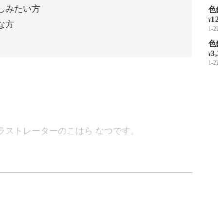
しみたい方
色
1
¥
な方
1-
色
3
¥
1-
ラストレーターのこはら なつです。
にほっこりを添えるコンテンツを発信しています。