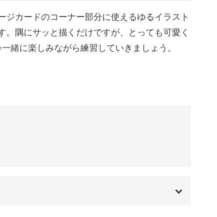
えるので、ペンケースに入れて持ち歩けば、使い
07:46
が書けますね。
ージカードのコーナー部分に使えるゆるイラスト
す。隅にサッと描くだけですが、とっても可愛く
10:44
♪一緒に楽しみながら練習していきましょう。
11:33
豊富に学べる！
12:35
13:22
飾など、日常生活で使える“ゆるイラスト”が豊富