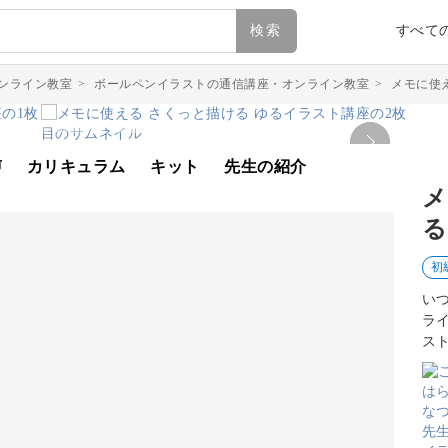
検索
すべて
ンライン教室
>
ボールペンイラストの通信講座・オンライン教室
>
メモに使
声
カリキュラム
キット
先生の紹介
メ
る
初
い
ラ
ス