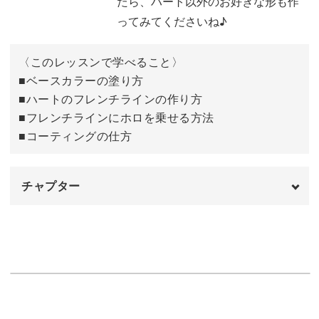
たら、ハート以外のお好きな形も作
ぜひ活用してみてくださいね！
ってみてくださいね♪
〈このレッスンで学べること〉
■ベースカラーの塗り方
■ハートのフレンチラインの作り方
■フレンチラインにホロを乗せる方法
■コーティングの仕方
チャプター
オープニング
00:00
はじめに
00:20
使用材料
01:13
ベースカラーを塗布する
02:32