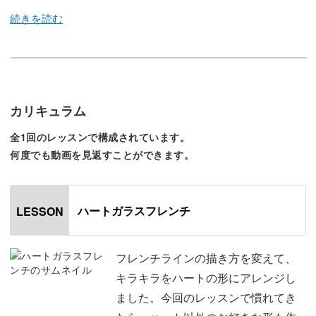
基本のテクニックはガラスフレンチと同じ。
ですがラインの描き方を少し変えるだけで、こんなキュー
カリキュラム
トなアレンジができます！
全1回のレッスンで構成されています。
何度でも動画を見返すことができます。
ぜんぶのお爪をハートにしても、普通のガラスフレンチの
ハートガラスフレンチ
LESSON
中に一部ハート型を取り入れてみても、どちらも素敵です
よ♪
フレンチラインの描き方を変えて、
キラキラをハートの形にアレンジし
ました。今回のレッスンで慣れてき