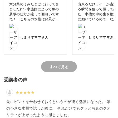
大分県のうみたまごに行ってき
出来るだけライトが当た
ました(^^) 水族館によって魚の
る瞬間を狙って撮ってみ
展示の仕方が違って面白いです
た！水槽の中の生き物た
ね！ こちらの水槽は背景が黒
に動いているので、なか
動いているものを「ピタリ」と止めるテクニックが
で、ショッキングピンクのお花
い通りにはなりませんが
が入っていて、魚のビジュアル
も醍醐味ですね！(^^)
学べます
が際立つようにコーディネート
しまりすママさん
しまりすママさん
されていました！
動いているものをピタリと止めて撮影するのはなかなか難
しいです。
すべて見る
いきものの動きが予測不可能ということもあり、上手く撮
影できないという感じたことがある方も多いのではないで
受講者の声
しょうか。
先にピントを合わせておくというのが凄く勉強になった。 家
の小さな水槽で試した際に、 それだけでもグッと写真のクオ
いきものの表情や動きをぴたりと捉えるためには、コツや
リティが上がったように感じました。