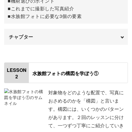
■機材選びのポイント
■これまでに撮影した写真紹介
■水族館フォトに必要な3個の要素
光を上手く活用して思い出に残る写真を撮ろう
チャプター
水族館では、クラゲがいる暗い場所があったり、自然光が
オープニング
00:00
差している場所があったり、コーナーごとに明るさが違い
ます。
はじめに
00:20
LESSON
水族館フォトの構図を学ぼう①
2
自己紹介と作品例
01:12
水族館フォトとは
02:20
対象物をどのような配置で、写真に
そのような水族館で、どのようにしたら上手く光を活用で
おさめるのかを「構図」と言いま
きるのかを学び、撮影のコツを抑えていきましょう。
水族館フォトで必要な要素
02:52
す。構図には、いくつかのパターン
があります。２回のレッスンに分け
露出の三角関係について
04:37
講座を受講し終えたら、ぜひ水族館に足を運んで、すてき
て、一つずつ丁寧にご紹介していき
な一枚をおさめてみてくださいね！
おすすめの機材とアプリ
06:18