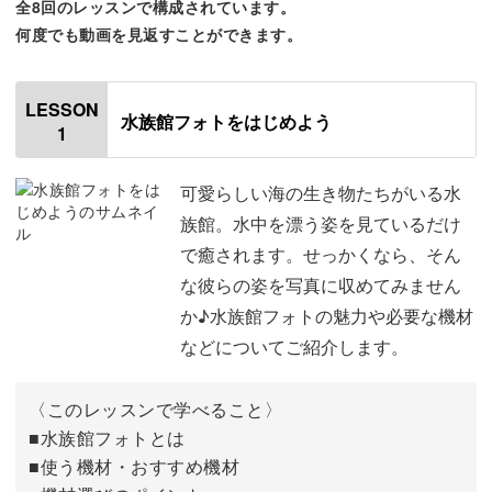
全8回のレッスンで構成されています。
何度でも動画を見返すことができます。
「構図」と聞くと難しく感じますが、洗練された印象にな
る写真の構図を分かりやすくお伝えします。
LESSON
水族館フォトをはじめよう
1
初心者さんでもすぐに実践ができる構図から、上級者テク
可愛らしい海の生き物たちがいる水
まで見逃せないポイントが満載です。
族館。水中を漂う姿を見ているだけ
で癒されます。せっかくなら、そん
な彼らの姿を写真に収めてみません
か♪水族館フォトの魅力や必要な機材
テクニックをお伝えした後は、実際に水族館を周るような
などについてご紹介します。
イメージで、僕がこれまでに撮影した写真をご紹介しなが
らカメラの設定やどの構図を使ったかをご説明します。
〈このレッスンで学べること〉
■水族館フォトとは
学んだことを実践する感覚で、撮影へのイメージを膨らま
■使う機材・おすすめ機材
せていきましょう。