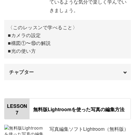
ているような気分で楽しく学んでい
生き物の影を写してみる
05:15
きましょう。
逆光で撮影する
05:47
〈このレッスンで学べること〉
おわりに
■カメラの設定
06:26
■構図①〜⑩の解説
■光の使い方
チャプター
オープニング
00:00
はじめに
00:20
LESSON
無料版Lightroomを使った写真の編集方法
7
カメラの設定について
00:53
構図を意識した撮影
02:00
写真編集ソフトLightroom（無料版）