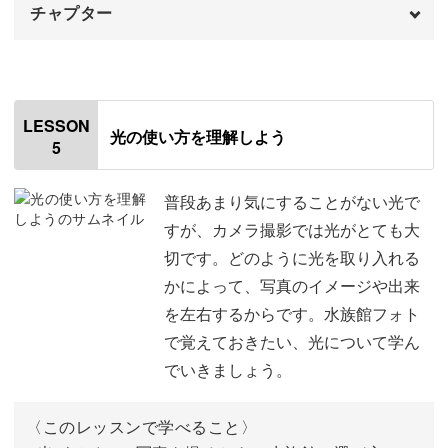
チャプター
オープニング
00:00
はじめに
00:20
LESSON
光の使い方を理解しよう
5
なぜ被写体ブレは発生するのか
01:06
生き物ごとのシャッタースピードについて
02:08
普段あまり気にすることがない光で
すが、カメラ撮影では光がとても大
ノイズについて
03:07
切です。どのように光を取り入れる
かによって、写真のイメージや出来
シャッタースピードについて
03:42
を左右するからです。水族館フォト
カメラの設定について
04:52
で覚えておきたい、光について学ん
でいきましょう。
AFとMFの使い分けについて
06:52
おわりに
10:01
〈このレッスンで学べること〉