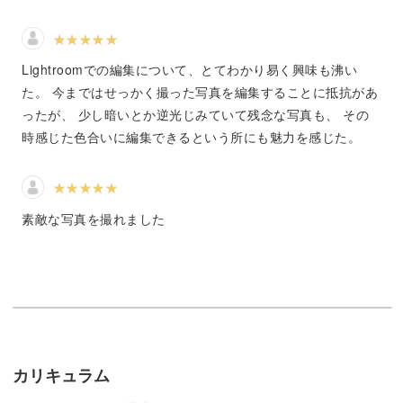
カメラの設定方法が大切になります。
Lightroomでの編集について、とてわかり易く興味も沸い
た。 今まではせっかく撮った写真を編集することに抵抗があ
今回は"水族館フォトの人"として知られる僕が、今までの
ったが、 少し暗いとか逆光じみていて残念な写真も、 その
経験を踏まえて撮影のコツを分かりやすく伝授していきま
時感じた色合いに編集できるという所にも魅力を感じた。
す。
素敵な写真を撮れました
カメラの設定、構図の捉え方も学びます
動いているものをピタリと止めて撮影するコツはもちろ
ん、「これだけ抑えておけばクオリティの高い写真が撮影
できる！」そんな構図も学んでいきましょう。
カリキュラム