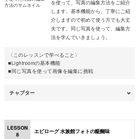
を使って、写真の編集方法をご紹介
光を意識した撮影
07:03
します。基本機能から、丁寧にご紹
介しますので初めて使う方でも大丈
おすすめの水族館
10:36
夫です。同じ写真を使って、編集方
おわりに
12:18
法を学んでいきましょう。
〈このレッスンで学べること〉
■Lightroomの基本機能
■同じ写真を使って画像を編集に挑戦
チャプター
オープニング
00:00
はじめに
00:20
LESSON
エピローグ 水族館フォトの醍醐味
8
Lightroomを使った編集について
00:54