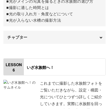
■光がメインの写真を撮るときの水族館の選び方
■撮影に適した時間とは
■光の取り入れ方・角度などについて
■光が入らない水槽の撮影方法
チャプター
オープニング
00:00
はじめに
00:20
LESSON
いざ水族館へ！
6
光の種類について
01:04
光の使い方
01:49
これまでに撮影した水族館フォトを
ご覧いただきながら、設定・構図・
アングルや画角を変えて撮影する
03:31
光についてひとつずつ詳しくご紹介
していきます。実際に水族館を回っ
光のゆらめきを写す
04:39