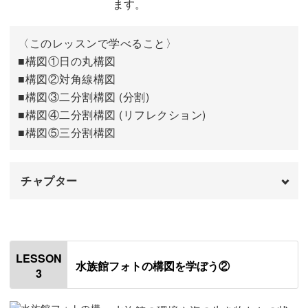
ます。
今回のまとめ
07:39
〈このレッスンで学べること〉
おわりに
■構図①日の丸構図
08:00
■構図②対角線構図
■構図③二分割構図 (分割)
■構図④二分割構図 (リフレクション)
■構図⑤三分割構図
チャプター
オープニング
00:00
はじめに
00:20
LESSON
水族館フォトの構図を学ぼう②
3
構図が与える印象の違い
01:04
構図を理解するとできること