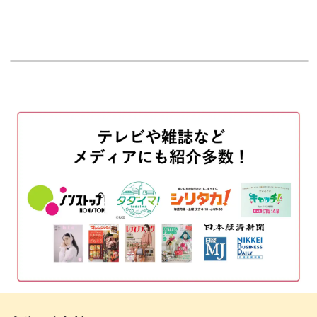
オープニング
00:00
はじめに
00:20
生き物の成長を記録することができる
00:56
可愛い表情などを残すことができる
02:17
季節により見られる生き物や展示が異なる
03:41
質感を伝えることができる
05:31
おわりに
06:36