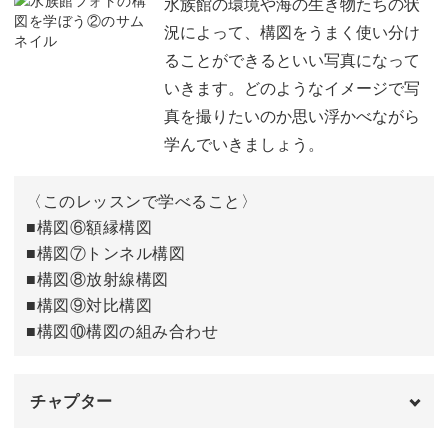
02:39
水族館の環境や海の生き物たちの状
況によって、構図をうまく使い分け
①日の丸構図
02:58
ることができるといい写真になって
いきます。どのようなイメージで写
②対角線構図
03:56
真を撮りたいのか思い浮かべながら
③〜④二分割構図
04:38
学んでいきましょう。
⑤三分割構図
06:01
〈このレッスンで学べること〉
今回のまとめ
■構図⑥額縁構図
06:33
■構図⑦トンネル構図
おわりに
06:56
■構図⑧放射線構図
■構図⑨対比構図
■構図⑩構図の組み合わせ
チャプター