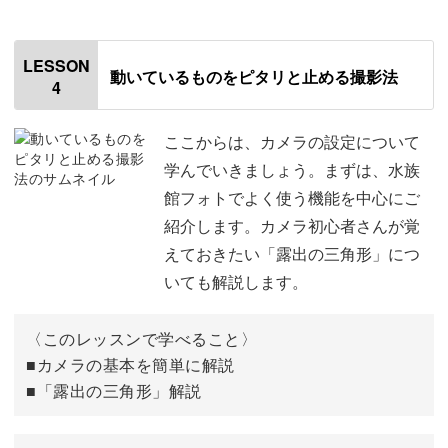
オープニング
00:00
はじめに
00:20
LESSON
動いているものをピタリと止める撮影法
4
前回のおさらい
01:05
⑥額縁構図
01:54
ここからは、カメラの設定について
学んでいきましょう。まずは、水族
⑦トンネル構図
03:16
館フォトでよく使う機能を中心にご
紹介します。カメラ初心者さんが覚
⑧放射線構図
04:20
えておきたい「露出の三角形」につ
⑨対比構図
04:48
いても解説します。
⑩組み合わせ
05:58
〈このレッスンで学べること〉
構図についてのまとめ
■カメラの基本を簡単に解説
06:47
■「露出の三角形」解説
おわりに
07:04