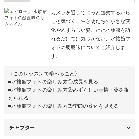
ゴンズイの写真を編集する
01:37
カメラを通してじっと観察するから
こそ気づく、生き物たちの小さな変
大水槽の写真を編集する
10:13
化やめずらしい姿。ただ水族館を訪
れるだけでは気づかない、水族館フ
ペンギンの写真を編集する
15:22
ォトの醍醐味についてご紹介しま
画像フォルダに書き出す方法
20:54
す。
完成♪
22:06
〈このレッスンで学べること〉
■水族館フォトの楽しみ方①成長を見る
■水族館フォトの楽しみ方②めずらしい表情・姿を捉
えられる
■水族館フォトの楽しみ方③季節の変化を捉える
チャプター