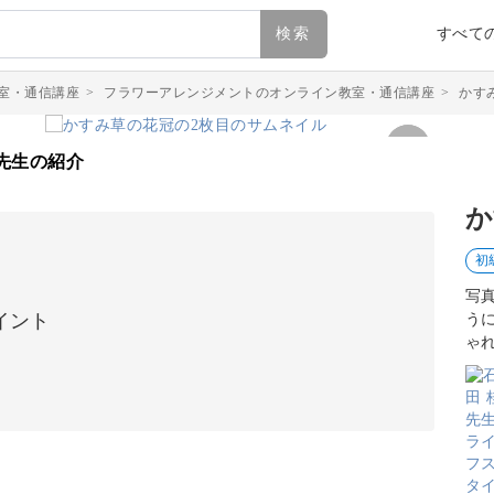
検索
すべて
室・通信講座
>
フラワーアレンジメントのオンライン教室・通信講座
>
かす
先生の紹介
か
初
写
イント
う
ゃ