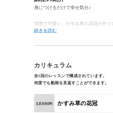
身につけるだけで幸せ気分♪
清楚で可愛い、かすみ草の花冠の作り
今回のレッスンでは、かすみ草の日に
していきます♪
カリキュラム
全1回のレッスンで構成されています。
7月7日といえば七夕が有名ですが、
何度でも動画を見返すことができます。
白くて小さいかすみ草が星屑のように
かすみ草の花冠
LESSON
のが由来といわれています。