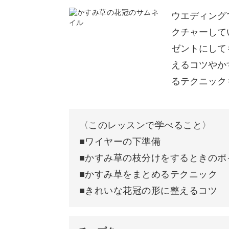
今年の七夕には笹飾りだけでなくかす
ウエディング
か？
クチャーして
ゼントにして
かすみ草の枝分けやパーツ作りを中心
えるコツやか
いきます。
るテクニック
〈このレッスンで学べること〉
■ワイヤーの下準備
具体的なポイントは、
■かすみ草の枝分けをするときのポ
■かすみ草をまとめるテクニック
◆ワイヤーの下準備
■きれいな花冠の形に整えるコツ
◆かすみ草の枝分けをするときのポイ
◆かすみ草をまとめるテクニック
◆きれいな花冠の形に整えるコツ