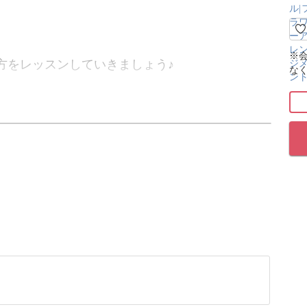
※
方をレッスンしていきましょう♪
な
ちなんで、かすみ草の花冠の作り方をレクチャー
実はかすみ草の日でもあります。
見え、七夕の伝説に登場する天の川を連想させる