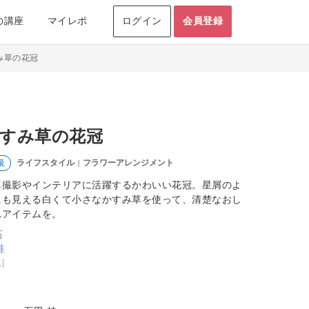
の講座
マイレポ
ログイン
会員登録
み草の花冠
すみ草の花冠
ライフスタイル
フラワーアレンジメント
級
|
真撮影やインテリアに活躍するかわいい花冠。星屑のよ
にも見える白くて小さなかすみ草を使って、清楚なおし
れアイテムを。