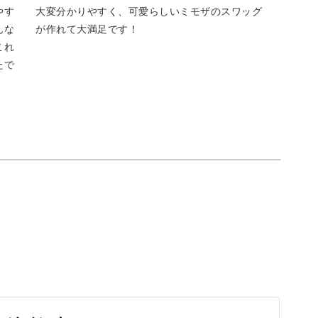
やす
大変分かりやすく、可愛らしいミモザのスワッグ
んな
が作れて大満足です！
これ
たで