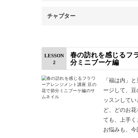
チャプター
オープニング
はじめに
春の訪れを感じるフ
LESSON
分ミニブーケ編
2
使用材料・道具
オアシスを器に合わせてカットす
「福は内」と
ージして、豆
オアシスに水を吸わせて器にセッ
ッスンしてい
松を枝分かれでカットして生ける
ど、どのお花
ても、上手く
菊を生ける
お悩みも、今
スプレー菊を枝分かれでカットし