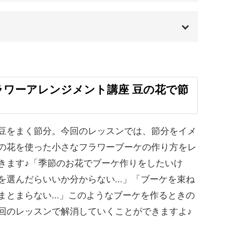
00:00
00:20
ラワーアレンジメント講座 豆の花で節
01:11
る
03:02
豆をまく節分。今回のレッスンでは、節分をイメ
の花を使った小さなフラワーブーケの作り方をレ
トする
03:53
きます♪「季節のお花でブーケ作りをしたいけ
05:46
を選んだらいいか分からない...」「ブーケを束ね
まとまらない...」このようなブーケを作るときの
11:28
回のレッスンで解消していくことができますよ♪
て生ける
13:28