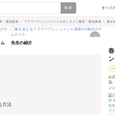
検索
すべて
室・通信講座
>
フラワーアレンジメントのオンライン教室・通信講座
>
春を
ラム
先生の紹介
春
ン
中
お
花
ン
る方法