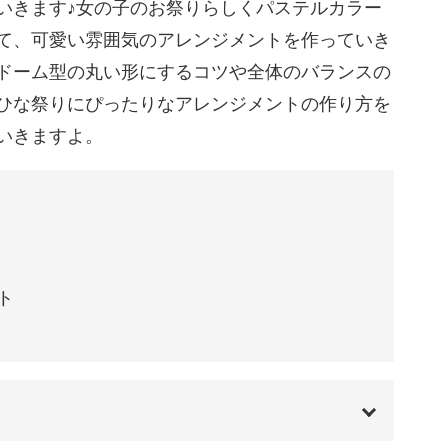
いきます♪女の子のお祭りらしくパステルカラー
08:22
て、可愛い雰囲気のアレンジメントを作っていき
法
12:02
ドーム型の丸い形にするコツや全体のバランスの
ひな祭りにぴったりなアレンジメントの作り方を
15:09
いきますよ。
する
16:39
18:14
ト