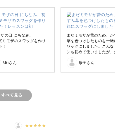
モザの日 にちなみ、
まだミモザが蕾のため、かすみ
てミモザのスワッグを作り
草を色つけしたものを一緒にス
た！
ワッグにしました。こんなリボ
ンも初めて使いましたが、かわ
スンは初心者でもとても分
いくできました。ありがとうご
Miiさん
康子さん
やすく、可愛くできたので
ざいました。
です☺️🌼
イフラワーにして、リビン
飾って長く大切にしようと
ます😌
すべて見る