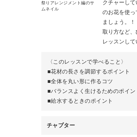
クチャーして
ブーケを束ねる
のお花を使っ
茎が下がってしまったときの対処
ましょう。！
取り方など、
麻ひもでブーケを留める
レッスンして
花瓶の高さに合わせて茎をカット
〈このレッスンで学べること〉
完成♪
■花材の長さを調節するポイント
■全体を丸い形に作るコツ
■バランスよく生けるためのポイン
■給水するときのポイント
チャプター