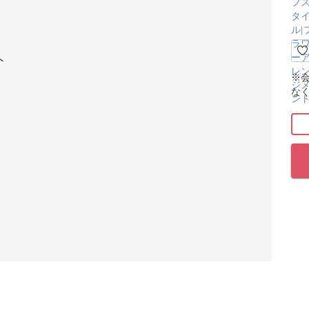
ト
※
な