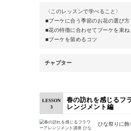
〈このレッスンで学べること〉
胡蝶蘭を生ける
■ブーケに合う季節のお花の選び方
水引を飾る
■花の特徴に合わせてブーケを束ね
■ブーケを留めるコツ
完成♪
チャプター
オープニング
はじめに
春の訪れを感じるフ
LESSON
レンジメント編
3
使用材料・道具
不要な枝分かれと葉っぱを取る
ひな祭りに飾