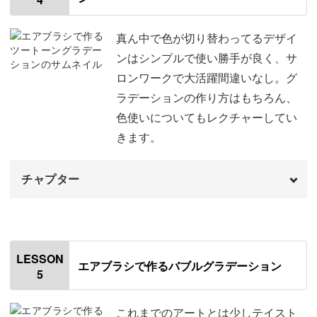
使用材料・道具
01:40
1色目を塗布する
03:26
真ん中で色が切り替わってるデザイ
ンはシンプルで使い勝手が良く、サ
ハンドピースの扱い方
05:18
ロンワークで大活躍間違いなし。グ
ラデーションの作り方はもちろん、
色を変えるときのポイント
07:25
色使いについてもレクチャーしてい
2色目を塗布する
08:03
きます。
3色目を塗布する
11:01
チャプター
ライン用のマスキングテープを貼る
14:47
オープニング
00:00
右側から白いラインを2本入れる
17:47
はじめに
00:20
LESSON
左側から白いラインを2本入れる
23:46
エアブラシで作るバブルグラデーション
5
使用材料・道具
01:04
ジェルでコーティングする
28:53
グラデーションの作り方
03:19
これまでのアートとは少しテイスト