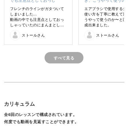
う、一緒に楽しく学んでいきましょう。
フレンチのラインがガタついて
エアブラシで使用するシ
しまいました…
使い方を丁寧に教えて頂
動画の中でも注意点としておっ
うやって使うのか〜と面
しゃっていたのにまんまとして
成出来ました。
しまいましたw
ストールさん
ストールさん
でもより頭に刻みましたので次
エアブラシと聞くと、「難しそう」「お手入れが大変そ
回からはならないよう出来そう
う」と思い浮かべる方も多いのではないでしょうか。
です。
ありがとうございました。
すべて見る
しかし、今回の講座のテーマはずばり「サロンワークに活
かす」こと。
とてもかんたんなお手入れ方法を始めとし、すぐにサロン
ワークで活かすことができるグラデーションのアートを全
6回のクラスで学んでいきます。
カリキュラム
全6回のレッスンで構成されています。
何度でも動画を見返すことができます。