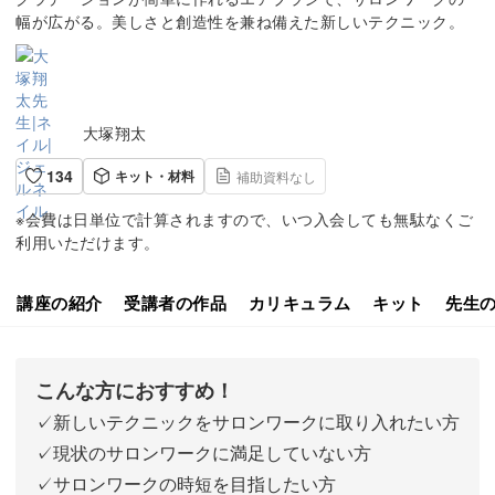
幅が広がる。美しさと創造性を兼ね備えた新しいテクニック。
大塚翔太
134
キット・材料
補助資料なし
※会費は日単位で計算されますので、いつ入会しても無駄なくご
利用いただけます。
講座の紹介
受講者の作品
カリキュラム
キット
先生
こんな方におすすめ！
✓新しいテクニックをサロンワークに取り入れたい方
✓現状のサロンワークに満足していない方
✓サロンワークの時短を目指したい方