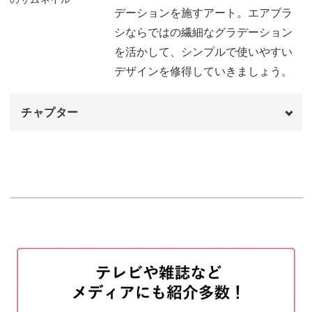
色を変えるときのポイント
08:32
デーションを施すアート。エアブラ
シならではの繊細なグラデーション
2色目を塗布する
09:32
を活かして、シンプルで使いやすい
使用するマスキングテープについて
12:22
デザインを修得していきましょう。
マスキングテープで型を作る方法
14:02
チャプター
丸のふち吹きをする
21:32
オープニング
00:00
大の型で白の丸を入れる
22:50
はじめに
00:20
ふち吹きをするときのポイント
23:11
マスキングシールについて
01:36
中の型で白の丸を入れる
25:57
マスキングシールを貼る
05:03
小の型で白の丸を入れる
28:51
ベースカラーを塗布する
09:01
クリアジェルでコーティングする
32:58
マスキングテープを貼る
12:40