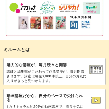
グリッターをランダムにのせる
34:03
先端に1色目を塗布する
19:26
トップジェルでコーティングする
36:39
先端に2色目を塗布する
21:49
完成
37:12
先端に3色目を塗布する
23:15
トップジェルでコーティングする
26:28
ミルームとは
完成
27:14
魅力的な講座が、毎月続々と開講
講師と編集部がこだわって作る講座が、毎月開講
されます。講座は現在3,000件以上。自分のお気に
入りがきっと見つかります。
動画講座だから、自分のペースで受けられ
る
1カリキュラム約20分の動画講座で、周りを気に