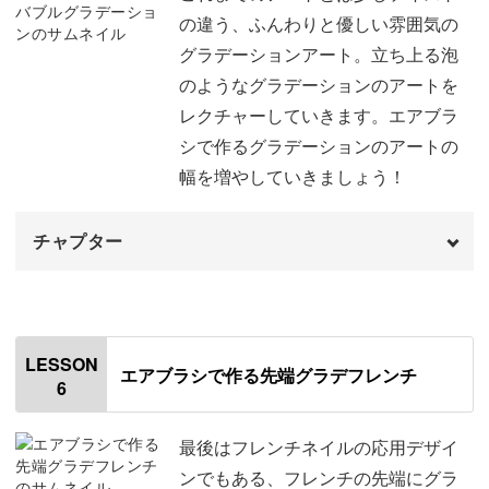
グリッターをランダムにのせる
29:42
の違う、ふんわりと優しい雰囲気の
1色目を塗布する前の準備
05:23
グラデーションアート。立ち上る泡
トップジェルでコーティングする
32:03
のようなグラデーションのアートを
1色目を塗布する
06:06
完成
32:36
レクチャーしていきます。エアブラ
マスキングテープを貼る
09:24
シで作るグラデーションのアートの
幅を増やしていきましょう！
2色目を塗布する前の準備
14:50
2色目を塗布する
15:35
チャプター
トップジェルでコーティングする
18:49
オープニング
00:00
完成
20:02
はじめに
00:20
LESSON
エアブラシで作る先端グラデフレンチ
6
使用材料・道具
01:45
1色目を塗布する
03:42
最後はフレンチネイルの応用デザイ
ンでもある、フレンチの先端にグラ