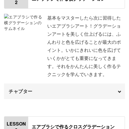
2
エアブラシを使った作品のご紹介
00:37
ワンカラーの練習
03:03
基本をマスターしたら次に習得した
いエアブラシアート！グラデーショ
マーブルの練習
11:47
■エアブラシで作るクロスグラデーション
ンアートを美しく仕上げるには、ふ
んわりと色を広げることが最大のポ
グラデーションの練習
14:53
イント。いかにきれいに色を広げて
フレンチの練習
24:20
いくかがとても重要になってきま
す。それをかんたんに美しく作るテ
■エアブラシで作るツートーングラデーション
まとめ
34:58
クニックを学んでいきます。
チャプター
■エアブラシで作るバブルグラデーション
オープニング
00:00
はじめに
00:12
LESSON
エアブラシで作るクロスグラデーション