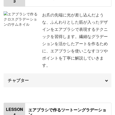
3
使用材料・道具
00:42
■エアブラシで作る先端グラデフレンチ
ワンカラーを塗布する
01:07
お爪の先端に光が差し込んだよう
な、ふんわりとした筋が入ったデザ
トップジェルで一度コーティングする
03:22
インをエアブラシで表現するテクニ
今回の講座で学ぶアート以外にも、エアブラシの良さをサ
ックを習得します。繊細なグラデー
フレンチの柄を作る
04:30
ロンワークに活かすことができるアートは無限大。
ションを活かしたアートを作るため
マスキングを使ってカモフラージュの柄を
11:46
に、エアブラシを使いこなすコツや
作る
ポイントを丁寧に解説していきま
す。
トップジェルでコーティングして完成♪
23:38
ぜひこの機会に、一緒にサロンワークに活かせるエアブラ
シアートを学んでいきましょう！
まとめ
24:11
チャプター
オープニング
00:00
はじめに
00:20
LESSON
エアブラシで作るツートーングラデーショ
ン
4