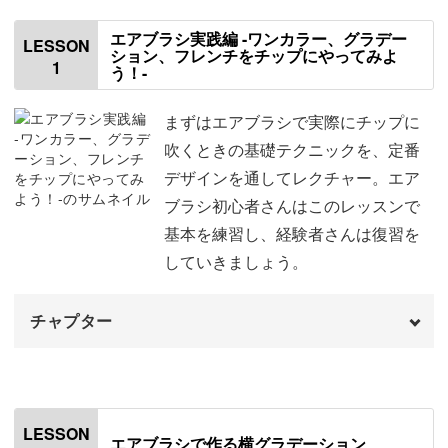
エアブラシの魅力の一つといえば、グラデーションがかん
エアブラシ実践編 -ワンカラー、グラデー
たんにきれいにできること。
LESSON
ション、フレンチをチップにやってみよ
1
う！-
クオリティの高いグラデーションアートはサロンの即戦力
まずはエアブラシで実際にチップに
になること間違いなしです。
吹くときの基礎テクニックを、定番
デザインを通してレクチャー。エア
1つ目のレッスンで、基本の吹き方を学んだ後、シンプル
ブラシ初心者さんはこのレッスンで
なものからひと手間加えたようなものまで、5種類のグラ
基本を練習し、経験者さんは復習を
デーションアートを学んでいきます。
していきましょう。
■エアブラシ実践編 -ワンカラー、グラデーション、
チャプター
フレンチをチップにやってみよう！-
オープニング
00:00
はじめに
00:06
LESSON
エアブラシで作る横グラデーション
■エアブラシで作る横グラデーション