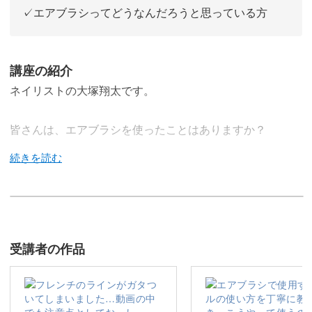
✓エアブラシってどうなんだろうと思っている方
講座の紹介
ネイリストの大塚翔太です。
皆さんは、エアブラシを使ったことはありますか？
持っているけど使わなくなってしまった方、エアブラシは
難しそうなんていうイメージをお持ちの方も、どうぞこの
講座にご参加ください。
サロンワークに活かすエアブラシテクニックをマスターす
受講者の作品
る講座です。
エアブラシって便利で簡単、というイメージに変わるよ