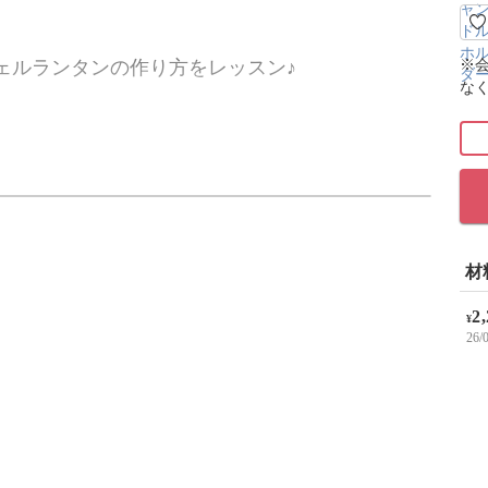
※
ェルランタンの作り方をレッスン♪
な
いの「海のジェルランタン」の作り方をレクチャ
材
め込んで、海をそのままガラス瓶の中に閉じ込め
2
¥
26
タン。
を使って、素敵なキャンドルを作っていきましょ