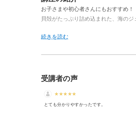
お子さまや初心者さんにもおすすめ！
貝殻がたっぷり詰め込まれた、海のジ
今回のレッスンでは、爽やかさいっぱ
ーしていきます♪
受講者の声
水色のジェルの中に貝殻をたくさん詰
たような雰囲気が味わえるジェルラン
とても分かりやすかったです。
お気に入りの貝殻や思い出の貝殻など
う。