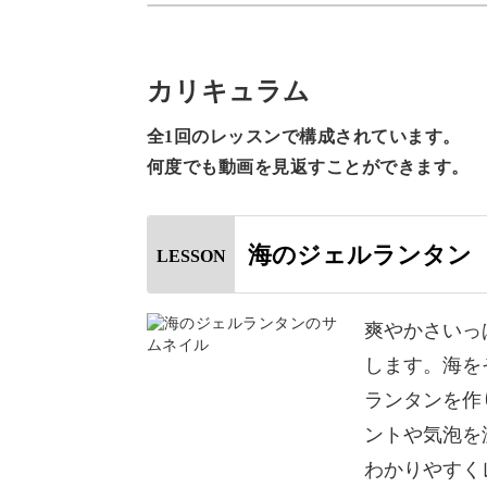
ジェルワックスを溶かすときのポイン
者さんにもわかりやすくレッスン。
カリキュラム
簡単に作れる方法をお伝えしていきま
全1回のレッスンで構成されています。
何度でも動画を見返すことができます。
すよ。
具体的なポイントは、
海のジェルランタン
LESSON
◆貝殻をきれいに並べるコツ
爽やかさいっ
◆ジェルワックスを溶かすときのポイ
します。海を
◆着色するときのポイント
ランタンを作
◆ジェルワックスを注ぐときのコツ
ントや気泡を
わかりやすく
ジェルを注いだときにきれいに仕上が