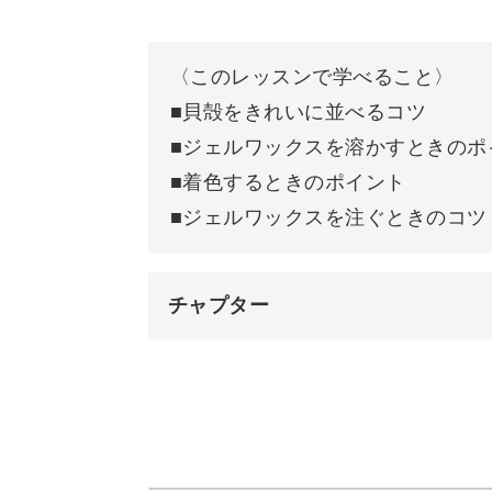
クチャーしていきますよ。
〈このレッスンで学べること〉
■貝殻をきれいに並べるコツ
■ジェルワックスを溶かすときのポ
ジェルワックスの温度管理やモールド
■着色するときのポイント
のポイントも詳しく解説します。
■ジェルワックスを注ぐときのコツ
ブルーの濃さによって海の雰囲気が変
チャプター
さいね。
オープニング
完成したランタンにキャンドルを入れ
幻想的に♪
はじめに
使用材料・道具
優しく癒してくれるジェルランタンは