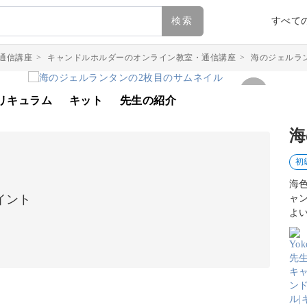
検索
すべて
通信講座
>
キャンドルホルダーのオンライン教室・通信講座
>
海のジェルラ
リキュラム
キット
先生の紹介
海
初
海
イント
ャ
よ