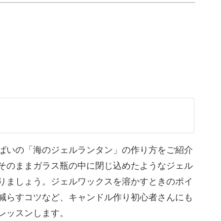
トや気泡を減らすコツなど、キャンドル作り初心
すので、お子さまの夏休みの工作にもおすすめで
ぱいの「海のジェルランタン」の作り方をご紹介
ント
そのままガラス瓶の中に閉じ込めたようなジェル
りましょう。ジェルワックスを溶かすときのポイ
減らすコツなど、キャンドル作り初心者さんにも
レッスンします。
るように、貝殻などのパーツの並べ方を丁寧にレ