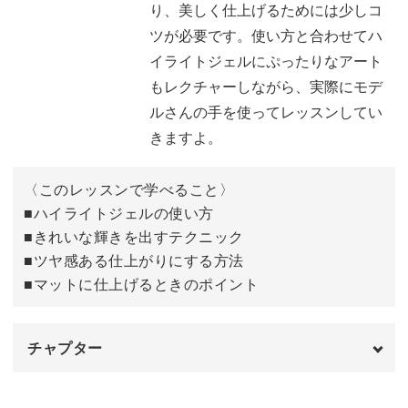
り、美しく仕上げるためには少しコ
ハイライトジェルは一般的なジェルとは異なり、美しく仕
ツが必要です。使い方と合わせてハ
上げるためには少しコツが必要。
イライトジェルにぷったりなアート
もレクチャーしながら、実際にモデ
使い方と合わせてハイライトジェルにぷったりなアートも
ルさんの手を使ってレッスンしてい
レクチャーしながら、実際にモデルさんの手を使ってレッ
きますよ。
スンしていきますよ。
〈このレッスンで学べること〉
具体的なポイントは、
■ハイライトジェルの使い方
■きれいな輝きを出すテクニック
◆ハイライトジェルの使い方
■ツヤ感ある仕上がりにする方法
◆きれいな輝きを出すテクニック
■マットに仕上げるときのポイント
◆ツヤ感ある仕上がりにする方法
◆マットに仕上げるときのポイント
チャプター
ハイライトジェルを使用するのが初めてという方にもわか
オープニング
00:00
りやすいように、輝きを出す仕組みやテクニックなど、丁