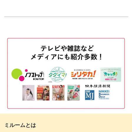
寧にレクチャーしていきます。
はじめに
00:10
ハイライトジェルとは
00:48
今回使用するカラー
01:48
ハイライトジェルをより華やかに仕上げられて相性がい
い、ゴールドのアートを描く方法もあわせてレッスンして
No.2のカラーで塗布する方法
03:13
いきますよ。
ハイライトの作り方
05:51
サロンワークで施術するときのポイントもお伝えしていき
No.4のカラーで塗布する方法
07:48
ますので、ぜひ役立ててみてくださいね！
パールパウダーの動かし方アレンジ
09:19
ハイライトジェルはこれまでの一般的なパールとは違っ
パールパウダーが散ったときの対処法
10:50
て、ご自身で光りの筋を作り出せるのがポイント。
ツヤトップの場合
13:24
お客さまのお爪に繊細な輝きをプラスでき、そのまま仕上
ミルームとは
マットトップの場合
15:08
げても他のアートとあわせても◎