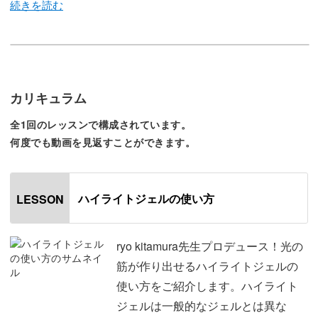
今回のレッスンでは、ryo kitamura先生プロデュース、光
の筋が作り出せるハイライトジェルの使い方を徹底っ解説
していきます♪
カリキュラム
全1回のレッスンで構成されています。
パーティーやイベントなど、華やかなシーンにぴったり
何度でも動画を見返すことができます。
な、光輝く筋が描けるハイライトジェルを使いこなすため
のレッスン。
ハイライトジェルの使い方
LESSON
ジェルなので自由なラインで描ける上に、美しい輝きで指
先に上品さをプラスしてくれるのがポイントです。
ryo kitamura先生プロデュース！光の
筋が作り出せるハイライトジェルの
ryo先生がこだわり抜いたナチュラルなカラーはツヤ仕上
使い方をご紹介します。ハイライト
げにもマット仕上げにもぴったりです。
ジェルは一般的なジェルとは異な