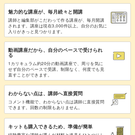
アウトラインを整える
18:17
魅力的な講座が、毎月続々と開講
ぜひハイライトジェルの使い方をマスターしてサロンワー
講師と編集部がこだわって作る講座が、毎月開講
アート用ブラックを塗布する
クで使いこなし、お客さまのお爪に輝きをプラスしてみて
19:28
されます。講座は現在3,000件以上。自分のお気に
入りがきっと見つかります。
くださいね♪
ミラーパウダーをのせる
22:15
動画講座だから、自分のペースで受けられ
アート用ブラックを重ねる
23:03
る
1カリキュラム約20分の動画講座で、周りを気に
ミラーパウダーをのせる
23:40
せず自分のペースで受講。制限なく、何度でも見
直すことができます。
パーツをのせる
26:43
コーティングをする
29:08
わからない点は、講師へ直接質問
コメント機能で、わからない点は講師に直接質問
未硬化ジェルを拭き取る
31:35
できます。回数の制限もありません。
完成
32:12
キットも購入できるため、準備が簡単
経験豊富な講師が選んだ材料と道具をひとつにし