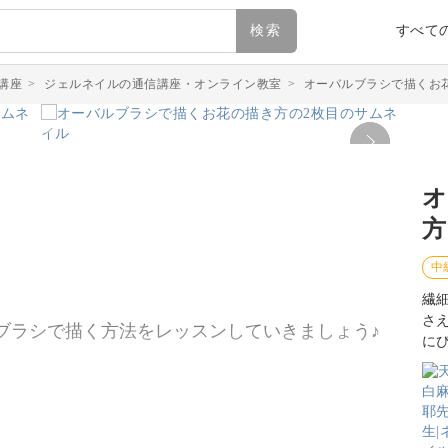
検索
すべて
講座
>
ジェルネイルの通信講座・オンライン教室
>
オーバルブラシで描くお
オ
方
中
繊
さ
ブラシで描く方法をレッスンしていきましょう♪
に