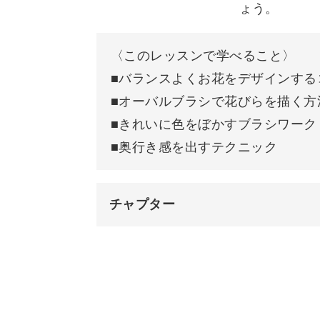
◆バランスよくお花をデザインするコ
ょう。
◆オーバルブラシで花びらを描く方法
◆きれいに色をぼかすブラシワーク
〈このレッスンで学べること〉
◆奥行き感を出すテクニック
■バランスよくお花をデザインする
■オーバルブラシで花びらを描く方
サロンワークでも役立つブラシワーク
■きれいに色をぼかすブラシワーク
きます。
■奥行き感を出すテクニック
チャプター
オーバルブラシの特徴をしっかりおさ
オープニング
苦手な方でも気楽に挑戦してみましょ
はじめに
ブラシの筆圧や動かし方、お爪との角
使用材料・道具