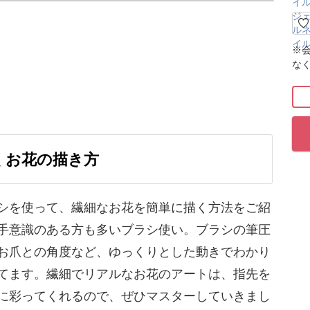
を使って繊細なお花を簡単に描く方法をレクチャ
※
な
を上品で華やかに彩ってくれるものの、「ブラシ
意識がある方も多いのではないでしょうか？
やすいオーバルブラシを使って、エレガントな雰
くお花の描き方
フィスネイルや大人女性向けのサロンさんにぴっ
シを使って、繊細なお花を簡単に描く方法をご紹
手意識のある方も多いブラシ使い。ブラシの筆圧
お爪との角度など、ゆっくりとした動きでわかり
てます。繊細でリアルなお花のアートは、指先を
に彩ってくれるので、ぜひマスターしていきまし