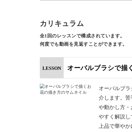
今回のレッスンでは、オーバルブラシ
ーしていきます♪
カリキュラム
繊細でリアルなお花のアートは、指先
全1回のレッスンで構成されています。
でお花がきれいに描けない…」と苦手
何度でも動画を見返すことができます。
今回はお花アートが苦手な方でも扱い
オーバルブラシで描
LESSON
囲気のお花の描き方を徹底レッスン。
奥行き感のある大人っぽいアートはオ
オーバルブラ
たりのアートです♪
介します。苦
や動かし方・
具体的なポイントは、
やすく解説し
上品で華やか