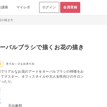
の講座
マイレポ
ログイン
会員登録
花の描き方
ーバルブラシで描くお花の描き
ネイル
ジェルネイル
級
|
細でリアルなお花のアートをオーバルブラシの特徴をお
えてマスター。オフィスネイルや大人女性向けのサロン
ぴったり。
天白麻耶