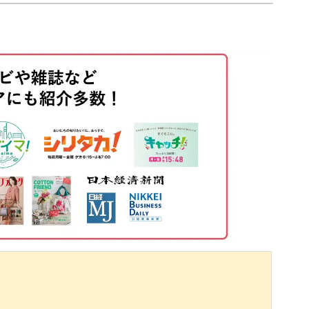
ら対角線上にぼかす
02:30
チェックして、きれいで奥行き感のあるお花を描
06:06
く
08:01
にワンポイントとしても◎
体に塗布する
10:55
る
12:02
印象に仕上がり、上品で大人の雰囲気をしっかり
描く
13:01
体に塗布する
16:02
を描く方法をマスターして、サロンワークでお客
てくださいね♪
内側の花びらを描く
16:53
く
19:45