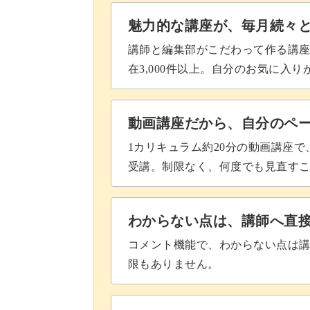
M272の深緑で葉っぱを描く
魅力的な講座が、毎月続々
ミキシングジェルを塗布する
講師と編集部がこだわって作る講
在3,000件以上。自分のお気に入
トップジェルでコーティングをす
完成♪
動画講座だから、自分のペ
1カリキュラム約20分の動画講座
受講。制限なく、何度でも見直す
わからない点は、講師へ直
コメント機能で、わからない点は
限もありません。