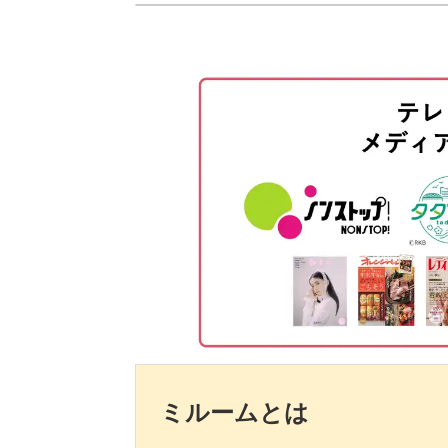
ていきます。
M151のくすみピンクをぼかしなが
天白麻耶先生のブラシワークを何度も
花を描くときのポイント
く練習をしていきましょう！
M25のホワイトで外側の花びらを描
存在感のあるデザインは、1本のお爪
M253のくすみパープルを花びら全
M143のピンクを花の中央に塗布す
今回のような淡いカラーでも華やかな
演出してくれますよ。
K3のホワイトで真ん中の花びらを
M253のくすみパープルを花びら全
ぜひこの機会にオーバルブラシでお花
さまのお爪に華やかなお花を描いてみ
K3のホワイトとM143のピンクで
ミルームとは
K3のホワイトで花びらの中心を描