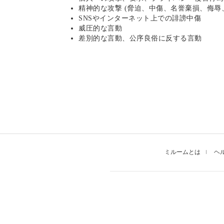
精神的な攻撃 (脅迫、中傷、名誉棄損、侮辱
SNSやインターネット上での誹謗中傷
威圧的な言動
差別的な言動、公序良俗に反する言動
ミルームとは
ヘ