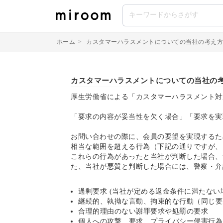
ホーム
>
カスタマーハラスメントについての当社の考え方
カスタマーハラスメントについての当社の
厚生労働省による「カスタマーハラスメント対
「要求の内容が妥当性を欠く場合」「要求を実
お問い合わせの際に、会員の要望を実現するた
相当な範囲を超える行為（下記の通りですが、
これらの行為があったと当社が判断した場合、
た、当社が悪質と判断した場合には、警察・弁
過剰要求 (当社が定める返金条件に満たない
継続的、執拗な言動、拘束的な行動（同じ要
合理的理由のない謝罪要求や処罰の要求
個人への攻撃、要求、プライバシー侵害行為