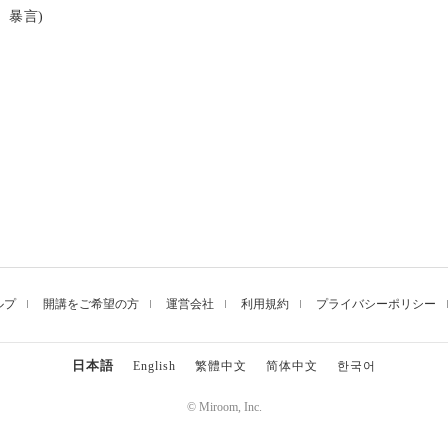
、暴言)
ルプ
開講をご希望の方
運営会社
利用規約
プライバシーポリシー
日本語
English
繁體中文
简体中文
한국어
© Miroom, Inc.