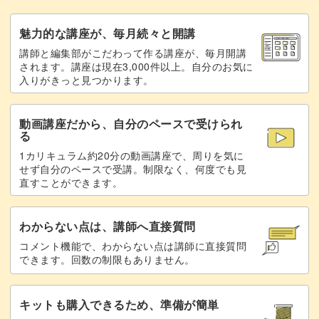
ラインテープを貼り付ける
08:35
魅力的な講座が、毎月続々と開講
ノンワイプトップジェルでコーティングを
09:44
講師と編集部がこだわって作る講座が、毎月開講
されます。講座は現在3,000件以上。自分のお気に
する
入りがきっと見つかります。
完成♪
10:39
動画講座だから、自分のペースで受けられ
る
1カリキュラム約20分の動画講座で、周りを気に
せず自分のペースで受講。制限なく、何度でも見
直すことができます。
わからない点は、講師へ直接質問
コメント機能で、わからない点は講師に直接質問
できます。回数の制限もありません。
キットも購入できるため、準備が簡単