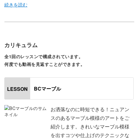
今回のレッスンでは、お洒落なのに時短できる、ニュアン
スのあるマーブル模様のアートをレクチャーしていきます
♪
カリキュラム
全1回のレッスンで構成されています。
クリアなマーブル模様に線画のシンプルなイラストが描か
何度でも動画を見返すことができます。
れた、上品なニュアンスが魅力なアート。
複雑で手の込んだアートに見えるのに時短できるデザイン
BCマーブル
LESSON
となっており、サロンワークで役立つこと間違いなしです
よ♪
お洒落なのに時短できる！ニュアン
スのあるマーブル模様のアートをご
きれいなマーブル模様を出すコツや仕上げのテクニックな
紹介します。きれいなマーブル模様
ど、ニュアンスあるアートを描く方法を丁寧にレッスンし
を出すコツや仕上げのテクニックな