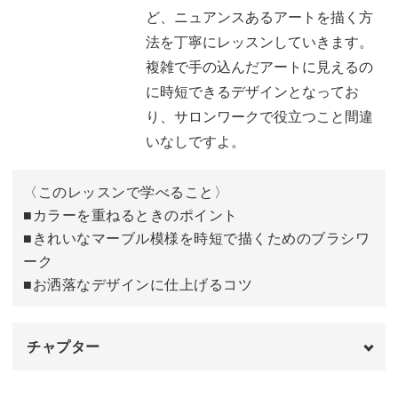
ていきます。
ど、ニュアンスあるアートを描く方
法を丁寧にレッスンしていきます。
具体的なポイントは、
複雑で手の込んだアートに見えるの
に時短できるデザインとなってお
◆カラーを重ねるときのポイント
り、サロンワークで役立つこと間違
◆きれいなマーブル模様を時短で描くためのブラシワーク
いなしですよ。
◆お洒落なデザインに仕上げるコツ
〈このレッスンで学べること〉
デザインのポイントとなるマーブル模様を描くブラシワー
■カラーを重ねるときのポイント
クをメインとして、時短しながらきれいに仕上げる方法を
■きれいなマーブル模様を時短で描くためのブラシワ
レクチャーしていきます。
ーク
■お洒落なデザインに仕上げるコツ
チャプター
サロンワークで実際に施術するときのポイントもあわせて
解説していきますので、ぜひ役立ててみてくださいね♪
オープニング
00:00