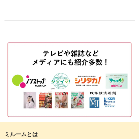
ベースがクリアなので、どのようなカラーでもあわせやす
はじめに
00:10
く、お客さまのお好みのカラーのマーブル模様を作ること
使用材料・道具
00:45
ができますよ。
ブラウンをチップの上から下に向かって塗
01:38
1本のお爪にワンポイントとして描いても素敵ですし、5本
布する
のお爪それぞれ違うカラーにしてもお洒落な仕上がりに♪
ブラックをブラウンに重ねながら下に広げ
02:50
て塗布する
カラーやイラストの組み合わせで様々なアレンジができま
すので、絶妙なニュアンスを活かしたアートを描いていき
カラーの上に艶 (えんね)を塗布しマーブル
03:27
ましょう。
にする
赤茶のラメジェルを先端に塗布する
AYAKO先生のお洒落に仕上がる時短テクニックをマスター
05:03
して、明日からのサロンワークに役立ててみてくださいね
未硬化ジェルを拭き取る
06:29
♪
ステッカーを貼りつける
07:04
ミルームとは