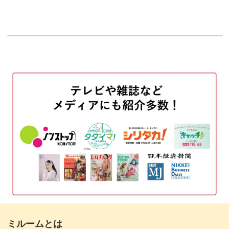
はじめに
00:16
使用材料・道具
00:55
このデザインで重要となるグラデーションは、お爪ごとに
グラデーションが違う方法をレクチャー♪
ベースジェルを塗布する
02:17
今回は肌に馴染みやすいピンク系のグラデーションにしま
ベースカラーを塗布する
02:52
したが、グリーンやパープルなど、お好きな色のグラデー
グラデーションをつくる
06:31
ションでアレンジしてみましょう。
濃淡をつける
13:37
グラデーションの入れ方やシェルやゴールドの入れ方な
パーツやラメで華やかさを出す
22:47
ど、お客さまの好みやお爪にあわせてアレンジしてみてく
ださいね♪
削りを入れる
32:39
ぜひこの機会にグラデーションアクセサリーのアートを習
ミラーを入れる
37:07
得して、サロンワークで役立ててみてくださいね♪
ミルームとは
ノンワイプでコーティングする
46:46