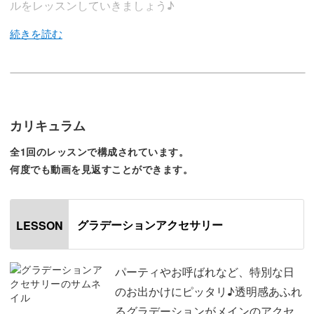
ルをレッスンしていきましょう♪
今回のレッスンでは、透明感あふれるグラデーションがメ
インのアクセサリーのようなアートネイルをレクチャーし
ていきます♪
カリキュラム
全1回のレッスンで構成されています。
今回の岡本瑠美先生のアートネイルは、お爪全体が大粒の
何度でも動画を見返すことができます。
アクセサリーのような大人っぽくて上品なデザイン。
様々な角度からのグラデーションが華やかで、パーティや
グラデーションアクセサリー
LESSON
お呼ばれ、特別な日のお出かけなどにぴったりなアートと
なっていますよ。
パーティやお呼ばれなど、特別な日
のお出かけにピッタリ♪透明感あふれ
ピンクをベースにしたナチュラルなグラデーションアート
るグラデーションがメインのアクセ