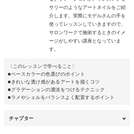
は、どんな方にも似合いやすい上品さが魅力です♪
サリーのようなアートネイルをご紹
介します。実際にモデルさんの手を
実際にモデルさんの手を使ってレッスンしていきますの
使ってレッスンしていきますので、
で、サロンワークで施術するときのイメージがしやすい講
サロンワークで施術するときのイメ
座となっています。
ージがしやすい講座となっていま
す。
具体的なポイントは、
〈このレッスンで学べること〉
◆ベースカラーの色選びのポイント
■ベースカラーの色選びのポイント
◆きれいな透け感があるアートを描くコツ
■きれいな透け感があるアートを描くコツ
◆グラデーションの濃淡をつけるテクニック
■グラデーションの濃淡をつけるテクニック
◆ラメやシェルをバランスよく配置するポイント
■ラメやシェルをバランスよく配置するポイント
透明感あふれるアートを描くブラシワークのコツや時短テ
チャプター
クニックなど、サロンワークで重宝するテクニックをたっ
ぷり詰め込んでレッスンしていきます。
オープニング
00:00