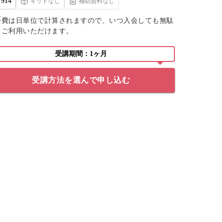
914
キットなし
補助資料なし
会費は日単位で計算されますので、いつ入会しても無駄
くご利用いただけます。
受講期間：1ヶ月
受講方法を選んで申し込む
何もかも違う材料で、少し違う
ニュアンスになりましたが💦
キラキラしていて可愛いデザイ
ンで、フットにアレンジした
り、夏に向けて取り入れていき
たいアートです❤️パフェの材料
買いま〜す‼️
norikoさん