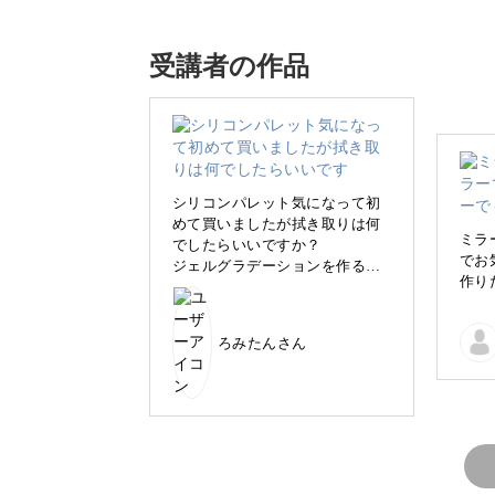
チャーしながら一年中使えるニュアン
受講者の作品
指先に大きなアクセサリーが散りばめ
ン。
今回は5本組みのデザインを、モデル
シリコンパレット気になって初
めて買いましたが拭き取りは何
本瑠美先生のサロンワークを目の前で
ミラ
でしたらいいですか？
でお
ジェルグラデーションを作ると
作り
き滑らなくてすごい使いやすい
効率よく5本のアートを仕上げるテク
です
シェルシートも優れものですね
で時間がかかってしまうという人は必
ろみたんさん
🎵
ミラーの質感を活かしたニュアンスア
を描く方法を徹底解説していきます。