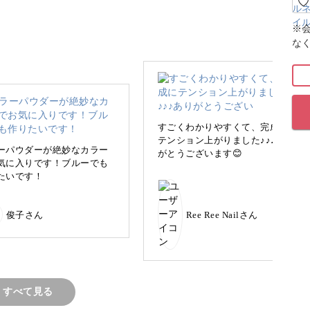
スアートをレッスンしていきます♪
※
な
られたような、キラキラと華やかで上品なデザイ
さんの手を使って作っていきますので、まるで岡
すごくわかりやすくて、完成に
テンション上がりました♪♪♪あり
見ているような雰囲気。
ーパウダーが絶妙なカラー
がとうございます😊
気に入りです！ブルーでも
たいです！
ニックをお伝えしていきますので、サロンワーク
見です！
俊子さん
Ree Ree Nailさん
ートに、ストーンやパーツを贅沢に飾ったアート
すべて見る