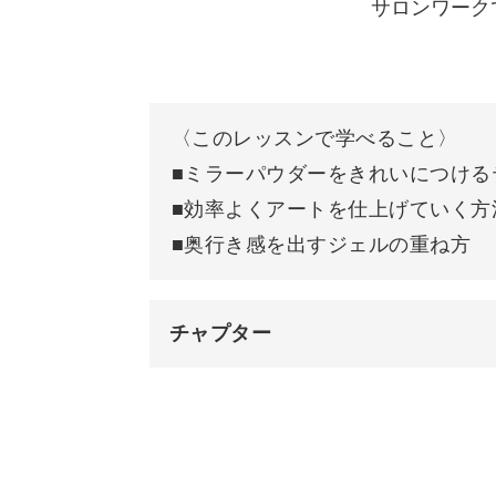
サロンワーク
ミラーパウダーやシェルなど、様々な
ーンにも使えるデザインとなっていま
今回の5本すべてのアートそのままで
〈このレッスンで学べること〉
みても◎
■ミラーパウダーをきれいにつける
■効率よくアートを仕上げていく方
ぜひこの機会にアクセサリーのような
■奥行き感を出すジェルの重ね方
かしてみてくださいね♪
チャプター
オープニング
はじめに