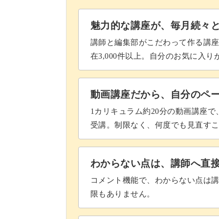
アクセサリーラインを入れる
魅力的な講座が、毎月続々
ノンワイプトップジェルでコーテ
講師と編集部がこだわって作る講
在3,000件以上。自分のお気に入
まとめ
動画講座だから、自分のペ
1カリキュラム約20分の動画講座
受講。制限なく、何度でも見直す
わからない点は、講師へ直
コメント機能で、わからない点は
限もありません。