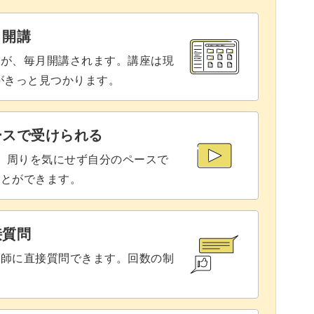
45:41
と開講
ィングして仕上げる
63:02
座が、毎月開講されます。講座は現
りがきっと見つかります。
69:16
ースで受けられる
で、周りを気にせず自分のペースで
ことができます。
接質問
講師に直接質問できます。回数の制