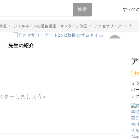
検索
すべて
講座
>
ジェルネイルの通信講座・オンライン教室
>
アクセサリーアート2
ム
先生の紹介
ア
中
ミ
パ
スターしましょう♪
テ
を使ってサロンワークで施術する際の流れをレク