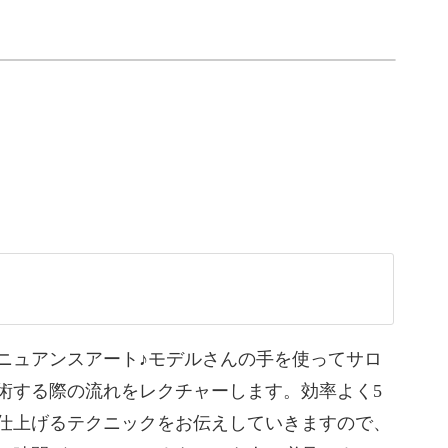
クニック
テクニックを、ひと工程ずつじっくり丁寧にレク
ニュアンスアート♪モデルさんの手を使ってサロ
に使いましたが、お気に入りのカラーで様々にア
術する際の流れをレクチャーします。効率よく5
仕上げるテクニックをお伝えしていきますので、