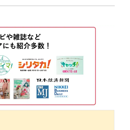
00:38
を塗布する
03:22
08:28
16:47
20:21
24:08
28:07
ィングする
29:39
リングをする
36:04
42:50