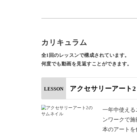
具体的なポイントは、
◆ミラーパウダーをきれいにつけるテ
◆効率よくアートを仕上げていく方法
カリキュラム
◆奥行き感を出すジェルの重ね方
全1回のレッスンで構成されています。
何度でも動画を見返すことができます。
5本の指を効率よくお洒落に仕上げる
チャーしていきます♪
アクセサリーアート2
LESSON
一年中使える
今回は、ゴールドとパープルをメイン
ンワークで施
レンジしていきましょう。
本のアートを