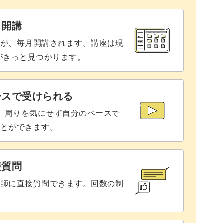
14:22
と開講
を出す
14:57
座が、毎月開講されます。講座は現
りがきっと見つかります。
16:29
16:59
ースで受けられる
で、周りを気にせず自分のペースで
ことができます。
接質問
講師に直接質問できます。回数の制