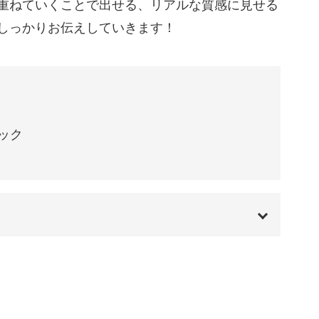
重ねていくことで出せる、リアルな質感に見せる
しっかりお伝えしていきます！
、
けにくい」
っています♪
ック
ソン柄を描いてもいいですし、
わせてもお洒落な仕上がりに。
アル感を少し抑えたりと、
ーすると
00:00
がります！
00:12