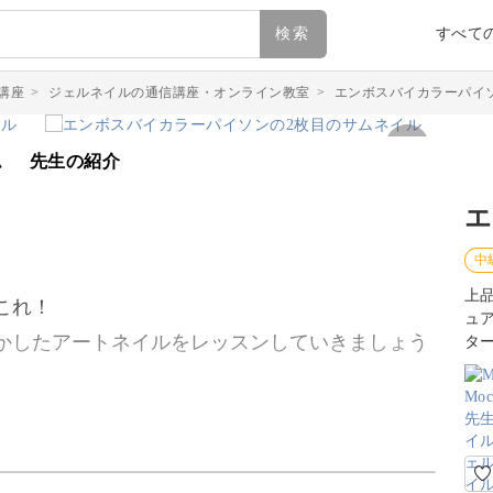
検索
すべて
講座
>
ジェルネイルの通信講座・オンライン教室
>
エンボスバイカラーパイ
ム
先生の紹介
エ
中
上
これ！
ュ
かしたアートネイルをレッスンしていきましょう
タ