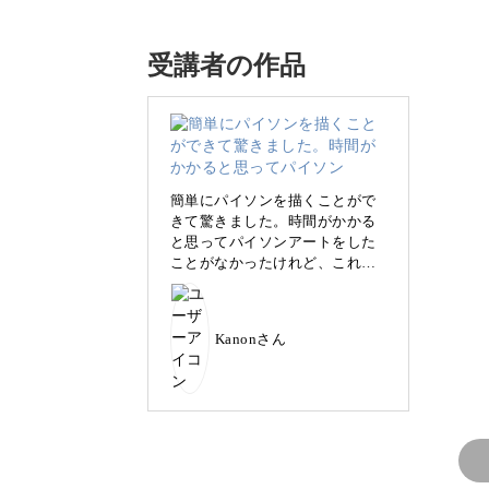
今回のレッスンでは、リアルなパイソ
バイカラーのアートネイルをレクチャ
受講者の作品
「ニュアンスアートにメリハリをつけ
「ニュアンスアートに合うパイソン柄
と感じている方も多いのではないでし
簡単にパイソンを描くことがで
きて驚きました。時間がかかる
と思ってパイソンアートをした
ことがなかったけれど、これか
今回レクチャーするのは、ベージュと
らは安心してサンプルにパイソ
上品で大人っぽい雰囲気に仕上がるパ
ンを組み合わせることができそ
うです。ありがとうございまし
Kanonさん
た！
インパクトのあるデザインだから
ニュアンスアートに合わせるだけでア
カラーを少しずつ重ねていくことで出