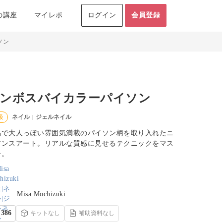
の講座
マイレポ
ログイン
会員登録
ソン
ンボスバイカラーパイソン
ネイル
ジェルネイル
級
|
品で大人っぽい雰囲気満載のパイソン柄を取り入れたニ
アンスアート。リアルな質感に見せるテクニックをマス
ー。
Misa Mochizuki
386
キットなし
補助資料なし