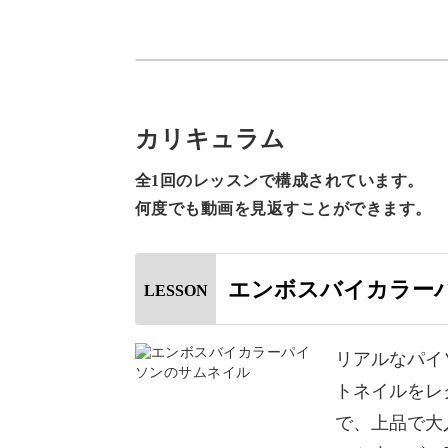
リアルな質感に見せるテクニックをし
Misa先生の細かくて繊細なブラシワー
何度もチェックして、ぜひマスターし
カリキュラム
全1回のレッスンで構成されています。
具体的なポイントは、
何度でも動画を見返すことができます。
◆パイソン柄を描く方法
◆色を重ねてリアル感を出すテクニッ
エンボスバイカラー
LESSON
◆質感の違いを出す仕上げの方法
リアルなパイ
リアルな質感のパイソンを描くコツや
トネイルをレ
ひとつひとつ丁寧に解説していきます
で、上品で大