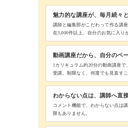
部分的にマット加工する
魅力的な講座が、毎月続々
イクステンションジェルで立体感
講師と編集部がこだわって作る講
在3,000件以上。自分のお気に入
未硬化ジェルを拭き取って完成♪
まとめ
動画講座だから、自分のペ
1カリキュラム約20分の動画講座
受講。制限なく、何度でも見直す
わからない点は、講師へ直
コメント機能で、わからない点は
限もありません。