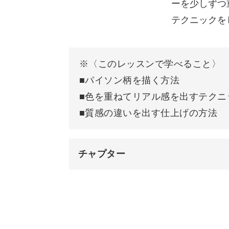
ーを少しずつ
テクニックを
今回はバイカラーで仕上げているため
「パイソン柄は派手だから日常にはつ
※〈このレッスンで学べること〉
という方でも使いやすいデザインとな
■パイソン柄を描く方法
■色を重ねてリアル感を出すテクニ
バイカラーにしないでお爪全体にパイ
■質感の違いを出す仕上げの方法
今回使ったベージュ以外のカラーをあ
チャプター
お爪ごとに違うアレンジをしたり、リ
パイソン柄を描くテクニックをマスタ
オープニング
表現できるデザインの範囲がぐっと広
はじめに
カラーを重ねてぼかしていくので、