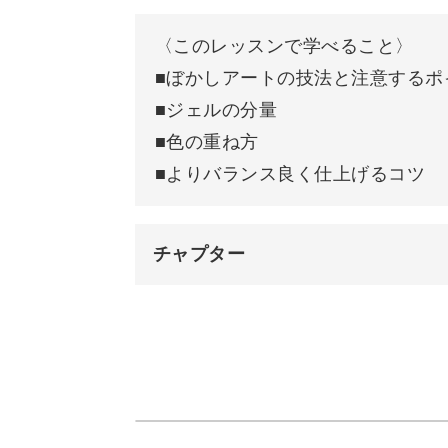
ほど大人っぽい印象に変化しますよ。
〈このレッスンで学べること〉
■ぼかしアートの技法と注意するポ
今回のレッスンでは、スカーフのよう
■ジェルの分量
的なぼかしのテクニックや重要なポイ
■色の重ね方
■よりバランス良く仕上げるコツ
具体的には、
◆ぼかしアートの技法と注意するポイ
チャプター
◆ジェルの分量
オープニング
◆色の重ね方
◆よりバランス良く仕上げるコツ
はじめに
使用道具
などを中心に、他のデザインにも応用
際の細かなコツまでを詰め込んだ充実