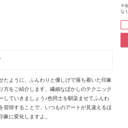
※
な
たようにふんわりと優しげで落ち着いた印象のア
す♪
く仕上げたいな」
アートが子供っぽくなってしまう…」
f
せて描くぼかしのテクニックをサロンワークに取
せたように、ふんわりと優しげで落ち着いた印象
り方をご紹介します。繊細なぼかしのテクニック
せっかくのアートも子供っぽく見えてしまいが
ーしていきましょう♪色同士を馴染ませてふんわ
を習得することで、いつものアートが見違えるほ
印象に変化しますよ。
法を習得することで、いつものアートが見違える