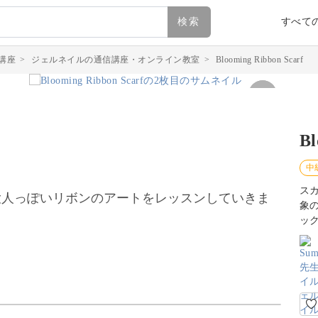
検索
すべて
講座
>
ジェルネイルの通信講座・オンライン教室
>
Blooming Ribbon Scarf
Bl
中
ス
大人っぽいリボンのアートをレッスンしていきま
象
ッ
ター！