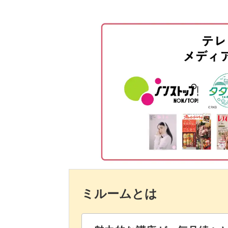
濃い青と白のジェルで模様を作る
白の濃い部分を作る
マットトップジェルを塗る
今回はダークブルーの色味で作ってい
シール、パーツを付ける
ピンクやパープルの色味で可愛らしく
まとめ
て爽やかに夏らしく仕上げてもよし♪
として活躍してくれます。
お好みでビジューやストーンなどのパ
てみるのも可愛らしいですね。
ミルームとは
色や配置を変えるだけでも印象が変わ
ーしてサロンワークに活用してくださ