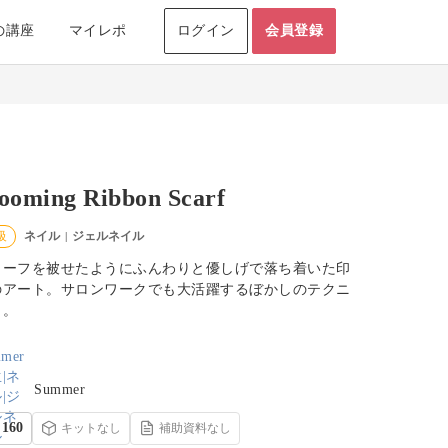
の講座
マイレポ
ログイン
会員登録
ooming Ribbon Scarf
ネイル
ジェルネイル
級
|
カーフを被せたようにふんわりと優しげで落ち着いた印
のアート。サロンワークでも大活躍するぼかしのテクニ
ク。
Summer
160
キットなし
補助資料なし