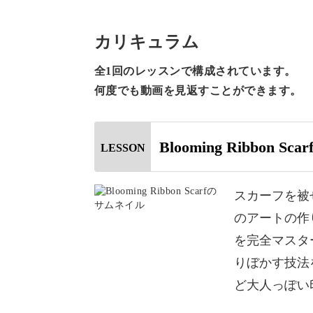
今回のレッスンでは、スカーフを被せ
カリキュラム
ートの作り方をレクチャーしていきま
全1回のレッスンで構成されています。
何度でも動画を見返すことができます。
「いつものアートをもう少し大人っぽ
「落ち着いた色味を使っているのに、
Blooming Ribbon Scar
LESSON
そんなときには、色をぼんやりと滲ま
り入れてみてはいかがでしょう？
スカーフを被
のアートの作
色と色の境目がはっきりしていると、
を完全マスタ
ち。
りぼかす技法
ど大人っぽい
色同士を馴染ませてふんわりぼかす技