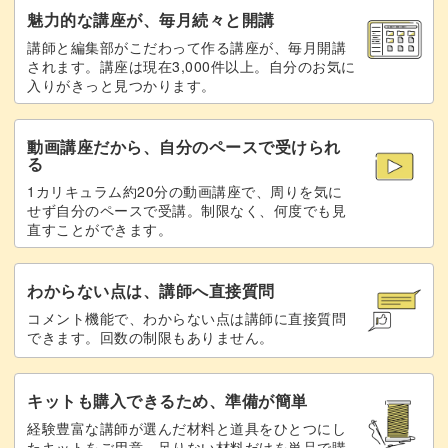
魅力的な講座が、毎月続々と開講
マットトップでコーティングする
22:44
講師と編集部がこだわって作る講座が、毎月開講
されます。講座は現在3,000件以上。自分のお気に
未硬化ジェルを拭き取って完成♪
24:30
入りがきっと見つかります。
まとめ
24:49
動画講座だから、自分のペースで受けられ
る
1カリキュラム約20分の動画講座で、周りを気に
せず自分のペースで受講。制限なく、何度でも見
直すことができます。
わからない点は、講師へ直接質問
コメント機能で、わからない点は講師に直接質問
できます。回数の制限もありません。
キットも購入できるため、準備が簡単
経験豊富な講師が選んだ材料と道具をひとつにし
たキットをご用意。足りない材料だけを単品で購