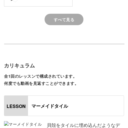
「大人っぽいデザインで貝殻アートを楽しみたい！」
そんな方に向けて、今回のレッスンではジェルを使って落
すべて見る
ち着いた印象の貝殻アートを作る方法を丁寧にじっくりと
解説していきます♪
具体的には、
カリキュラム
◆貝殻のリアルな質感を出す方法
◆アートに立体感を出す方法
全1回のレッスンで構成されています。
何度でも動画を見返すことができます。
◆タイルを自然な雰囲気に仕上げる方法
などを中心に、幅広いシーンで活躍する貝殻アートを作る
マーメイドタイル
LESSON
ためのHIDEKAZU先生流の細かなポイントが盛りだくさ
ん。
貝殻をタイルに埋め込んだようなデ