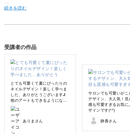
今回のレッスンでは、夏の定番である貝殻モチーフと涼し
げなタイル柄を組み合わせたアートの作り方を詳しくレク
チャーしていきます♪
受講者の作品
見た目も質感も爽やかな貝殻モチーフは、夏ネイルには欠
かせない定番もの。ナチュラルでありながら一気に夏らし
さが増すので、これからの季節サロンでも大人気のモチー
フです。
とても可愛くて夏にぴったりの
ネイルデザイン！楽しく学べま
サロンでも可愛いがこだ
した、ありがとうございます♪
そんな貝殻を取り入れたデザインは、全体的にはつい派手
デザイン、大人気！見た
他のアートもできるようになり
な印象になりがち。ビビッドな仕上がりの夏アートは海や
感も可愛すぎるお気に入
たいです😊
ザインです(^^)
リゾートネイルにはぴったりですが、オフィスやデートに
と普段使いできるともっと嬉しいですよね。
ありまさん
静香さん