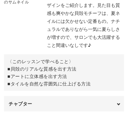
貝殻にタイルの柄を合わせることで、ビーチテイストがほ
ザインをご紹介します。見た目も質
んのりボヘミアン調に。上品でありつつ気取らない大人デ
感も爽やかな貝殻モチーフは、夏ネ
ザインに仕上げることができますよ。
イルには欠かせない定番もの。ナチ
ュラルでありながら一気に夏らしさ
が増すので、サロンでも大活躍する
こと間違いなしです♪
今回はマットで仕上げていますが、もちろんお好みでツヤ
仕上げにしてもOK♪
〈このレッスンで学べること〉
■貝殻のリアルな質感を出す方法
ほど良くリラクシーな印象のタイル柄と組み合わせた今回
■アートに立体感を出す方法
■タイルを自然な雰囲気に仕上げる方法
のアートは、特にマイルドな色味のベースと好相性です。
ピンクに紫の色味をプラスしたり、淡いブルーやグリーン
チャプター
の色味に変えたり、カラーアレンジするだけでもまったく
違った雰囲気のアートが完成しますね。
オープニング
00:00