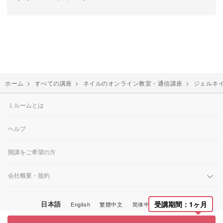
ホーム
>
すべての講座
>
ネイルのオンライン教室・通信講座
>
ジェルネ
ミルームとは
ヘルプ
開講をご希望の方
会社概要・規約
日本語
受講期間：1ヶ月
English
繁體中文
简体中文
한국어