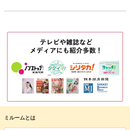
はじめに
00:12
ぜひこの機会に、いつもと一味違う貝殻アートを習得して
この夏のサロンワークに活かしてみてはいかがでしょうか
使用カラー
00:30
♪
ベースカラーを二度塗りする
01:08
タイル模様を描く
03:20
タイルの中に貝殻を描く
06:38
貝殻に色を入れる
10:47
トップジェルでコーティングする
14:22
アイシングジェルを使って貝殻をぷっくり
15:36
させる
タイルの周りをラインで囲む
19:03
ミルームとは
ブラウンのアイシングジェルで影を入れる
20:45