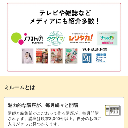
02:00
いサロンワークに大活躍間違いなしのデザインです。
ベースジェルを使ってカラーをなじませる
04:05
シンプルなメインアートとしても、華やかなネイルアート
ミキシングジェルを全体に二度塗りする
05:01
と組み合わせてセカンドアートとしても使える万能アー
ト。
硬化しないまま、中央に白をのせる
06:59
硬化しないまま、ベースジェルで白をなじ
この春夏はSummer先生の時短ネイルアートをマスターし
07:42
ませる
て、ぜひサロンワークに活かしてみてください。
硬化しないまま、ベースジェルでカラーを
10:09
また、カラーアレンジも自由自在。ブルー系や、グリーン
なじませる
系で作っても温かい季節にぴったりな大人可愛いネイルに
ミルームとは
グリッタージェルで囲みラインを描く
仕上がるので、ぜひ様々なカラーで試してみてください♪
10:39
トップジェルでコーティングする
魅力的な講座が、毎月続々と開講
13:16
講師と編集部がこだわって作る講座が、毎月開講
完成♪
14:30
されます。講座は現在3,000件以上。自分のお気に
入りがきっと見つかります。