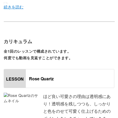
今回のレッスンでは、ピンク系の色味を使ったストーンア
ートをレッスン。
ピンクをメインに使いつつも、ほど良い甘さと可愛さに仕
カリキュラム
上げたSummer先生らしさの詰まったネイルアートです。
全1回のレッスンで構成されています。
何度でも動画を見返すことができます。
ほど良い可愛さの理由は透明感にあり！今回のレッスンで
は、透明感を残しつつもしっかりと色をのせて可愛く仕上
げるためのポイントをレクチャーしていきます。
Rose Quartz
LESSON
色ののせ方はもちろん、色をお爪の上で綺麗になじませ合
ほど良い可愛さの理由は透明感にあ
うための筆使いも必見です。
り！透明感を残しつつも、しっかり
と色をのせて可愛く仕上げるための
また、その他にも