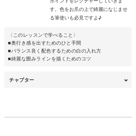
ポイントをレクチャーしていきま
す。色をお爪の上で綺麗になじませ
◯奥行き感を出すためのひと手間
る筆使いも必見ですよ♪
◯バランス良く配色するための白の入れ方
◯綺麗な囲みラインを描くためのコツ
〈このレッスンで学べること〉
■奥行き感を出すためのひと手間
などをレッスン。
■バランス良く配色するための白の入れ方
■綺麗な囲みラインを描くためのコツ
輝きと透明感のある大人可愛いアートは春や夏の温かい季
節にぴったりのアートです♪
チャプター
オープニング
00:00
今回のアートは、凝っているように見えて実は時短アー
使用道具
00:12
ト。
ベースジェルを塗布する
01:02
見た目とは反対に手早く仕上げることができるので、忙し
ピンクとパープルを部分的にのせる