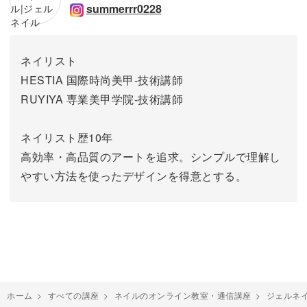
summerrr0228
ネイリスト
HESTIA 国際時尚美甲-技術講師
RUYIYA 専業美甲学院-技術講師
ネイリスト歴10年
高効率・高品質のアートを追求。シンプルで理解し
やすい方法を使ったデザインを得意とする。
ホーム
>
すべての講座
>
ネイルのオンライン教室・通信講座
>
ジェルネ