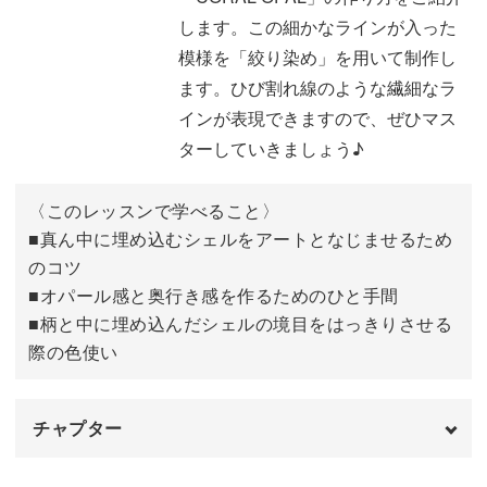
Fanfan先生がレクチャーする本格絞り染め技法をぜひこの
します。この細かなラインが入った
機会にマスターしてくださいね。
模様を「絞り染め」を用いて制作し
ます。ひび割れ線のような繊細なラ
インが表現できますので、ぜひマス
ターしていきましょう♪
レッスンではCORAL OPALというタイトルでコーラルカ
ラーを使ったアートをレクチャーしていますが、カラーア
〈このレッスンで学べること〉
レンジは自由自在。
■真ん中に埋め込むシェルをアートとなじませるため
のコツ
■オパール感と奥行き感を作るためのひと手間
同じ技法を使いつつも、カラーを変えるだけでまた異なっ
■柄と中に埋め込んだシェルの境目をはっきりさせる
た雰囲気のストーンネイルを作ることができます。
際の色使い
お好きなカラーや、季節に合わせたカラーでぜひ試してみ
てください♪
チャプター
オープニング
00:00