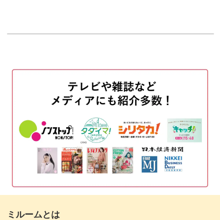
使用アイテム
00:22
シェルステッカーをカットする
00:30
ノンワイプトップを一度塗りする
03:12
シェルステッカーを貼る
04:56
ベースにベースジェルをのせる
06:08
クリア部分に乳白色をのせる
08:39
ホワイトで境目のラインを描く
09:40
クリア部分にコーラルカラーをのせる
11:18
濃いコーラルカラーを重ねる
12:43
ミルームとは
コーラル部分にベースジェルをのせる
14:32