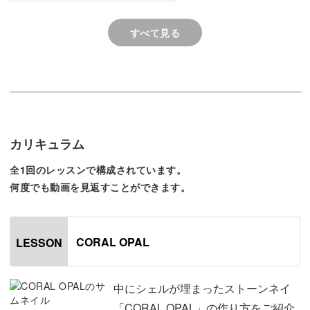
くなります！
また、その他にも
すべて見る
◆真ん中に埋め込むシェルをアートとなじませるためのコ
ツ
◆オパール感と奥行き感を作るためのひと手間
◆柄と中に埋め込んだシェルの境目をはっきりさせる際の
カリキュラム
色使い
全1回のレッスンで構成されています。
何度でも動画を見返すことができます。
などなど、繊細で複雑なアートだからこそマスターするべ
きポイントをFanfan先生がじっくりとレッスンしていきま
す。
CORAL OPAL
LESSON
絞り染め技法や、細かいラインの描き方などの複雑な工程
は講座を何度も見返して完璧に習得しましょう。
中にシェルが埋まったストーンネイ
「CORAL OPAL」の作り方をご紹介