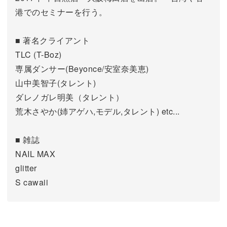
港でのセミナーを行う。
■ 著名クライアント
TLC (T-Boz)
専属ダンサー(Beyonce/安室奈美恵)
山中美智子(タレント)
ダレノガレ明美（タレント）
荒木さやか(姉アゲハ,モデル,タレント) etc...
■ 雑誌
NAIL MAX
glitter
S cawaii