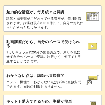
絞り染め技法で模様を作る
15:31
魅力的な講座が、毎月続々と開講
講師と編集部がこだわって作る講座が、毎月開講
隙間に乳白色とダズリングパウダーをのせ
22:45
されます。講座は現在3,000件以上。自分のお気に
る
入りがきっと見つかります。
ベースジェルでダズリングパウダーを覆う
24:22
動画講座だから、自分のペースで受けられ
る
乳白色をさらにのせる
24:56
1カリキュラム約20分の動画講座で、周りを気に
せず自分のペースで受講。制限なく、何度でも見
ブラウンで模様とシェルの境目にラインを
26:33
直すことができます。
引く
ブラックでラインに濃淡をつける
29:46
わからない点は、講師へ直接質問
コメント機能で、わからない点は講師に直接質問
トップジェルでコーティングする
31:08
できます。回数の制限もありません。
未硬化ジェルを拭き取って完成
33:03
キットも購入できるため、準備が簡単