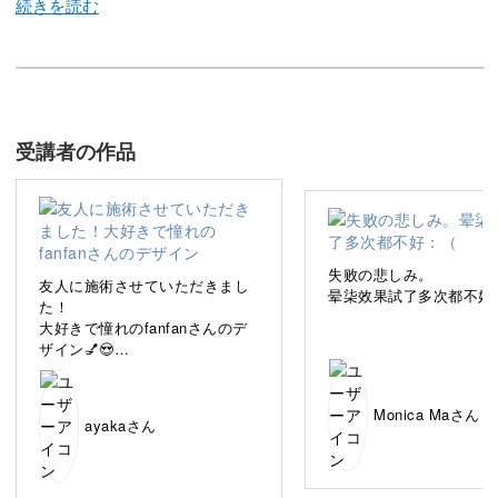
今回のレッスンでは、中にシェルが埋まったストーンネイ
ル、CORAL OPALの作り方をレッスンしていきます。
この細かなラインが入った模様は、どうやって作っている
受講者の作品
んだろう？と疑問に感じる方も多いのではないでしょう
か。
こちらは「絞り染め」という技法を用いて繊細なひび割れ
失败の悲しみ。
友人に施術させていただきまし
晕柒效果試了多次都不好
線のようなラインを作っていきます。
た！
大好きで憧れのfanfanさんのデ
ザイン💅😍
今回のレッスンでは、本格的な絞り染めの技法をFanfan先
どのように作っているのか、イ
ンスタのアカウントを見て自分
生がレクチャー。
で研究しては上手くいかずを繰
Monica Maさん
ayakaさん
り返していたので、今回受講す
ることで謎が解けましたー！細
絞り染め技法に挑戦したことがない方でもマスターできる
かくなりすぎたお爪もあります
ように一からじっくりと解説していきます。
が、もっともっと練習して上手