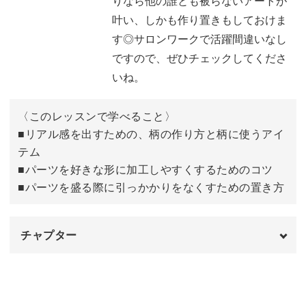
りなら他の誰とも被らないアートが
叶い、しかも作り置きもしておけま
今回もmayu先生がパーツを一から作り、お爪にのせて仕
す◎サロンワークで活躍間違いなし
上げるまでを丁寧に解説していきます。
ですので、ぜひチェックしてくださ
いね。
◆リアル感を出すための、柄の作り方と柄に使うアイテム
◆パーツを好きな形に加工しやすくするためのコツ
〈このレッスンで学べること〉
◆パーツを盛る際に引っかかりをなくすための置き方
■リアル感を出すための、柄の作り方と柄に使うアイ
テム
などを中心に、リアル感を追求した天然石パーツをレッス
■パーツを好きな形に加工しやすくするためのコツ
ンしていきます。
■パーツを盛る際に引っかかりをなくすための置き方
チャプター
また、パーツを作る工程だけではなく、お爪の上にのせる
オープニング
00:00
工程もじっくりとレッスン。
せっかく綺麗なパーツを作ることができても、きちんとお
使用材料
01:01