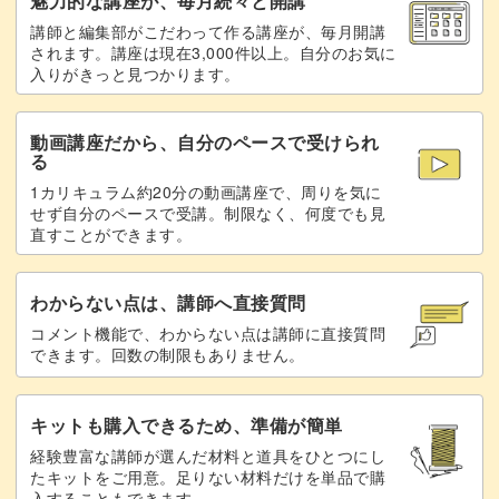
魅力的な講座が、毎月続々と開講
講師と編集部がこだわって作る講座が、毎月開講
隠したい部分にシェルをのせる
21:19
されます。講座は現在3,000件以上。自分のお気に
入りがきっと見つかります。
トップジェルでパーツを埋める
22:10
動画講座だから、自分のペースで受けられ
マットトップでコーティングする
23:02
る
1カリキュラム約20分の動画講座で、周りを気に
完成
26:08
せず自分のペースで受講。制限なく、何度でも見
直すことができます。
わからない点は、講師へ直接質問
コメント機能で、わからない点は講師に直接質問
できます。回数の制限もありません。
キットも購入できるため、準備が簡単
経験豊富な講師が選んだ材料と道具をひとつにし
たキットをご用意。足りない材料だけを単品で購
入することもできます。