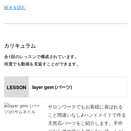
今回のレッスンでは、様々な色を使って作ることができ
る、
夏にぴったりの天然石パーツの作り方をレクチャー。
カリキュラム
全1回のレッスンで構成されています。
ハンドメイドで作る天然石パーツは、唯一無二の存在。
何度でも動画を見返すことができます。
世界でたった一つのものに仕上がるので、サロンワークで
もお客様に喜ばれること間違いなしです。
layer gem (パーツ)
LESSON
また、作りおきもできるパーツなので時間のあるときに作
りだめておけばサロンワークの時短にも繋がります。
サロンワークでもお客様に喜ばれる
こと間違いなし♪ハンドメイドで作る
シンプルなアートに添えるだけで今どきっぽくなる天然石
天然石パーツをご紹介します。手作
パーツの作り方は、この夏にぜひ習得してほしい技法。