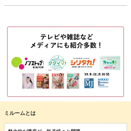
爪の上にのせることができなければ意味がありません。
モールドにシェルを配置する
02:11
パーツ同士をのせたときにできた隙間を埋めるにはどんな
モールドの中にカラーを入れる
04:13
パーツを使うのか、パーツごとにどのジェルを使ってのせ
ていくのかなどを論理的に解説していきます。
ノンワイプトップジェルで強度を足す
05:34
余分なところをカットする
06:26
一度技法をマスターしてしまえばアレンジは自由自在。
茶色系で筋を入れる
08:18
レッスンでは、夏にピッタリのクリアカラーの天然石を作
型に戻す
10:03
っていますが、秋冬はこっくり系の色味で作って鉱石っぽ
くすることもできます。
クリアブルーを入れる
11:26
ぜひマスターして、早速明日からのサロンワークに取り入
サイズを調整する
13:05
れてみてくださいね♪
ミルームとは
出来上がったパーツを爪にのせる
14:38
長いスティックを合わせる
19:23