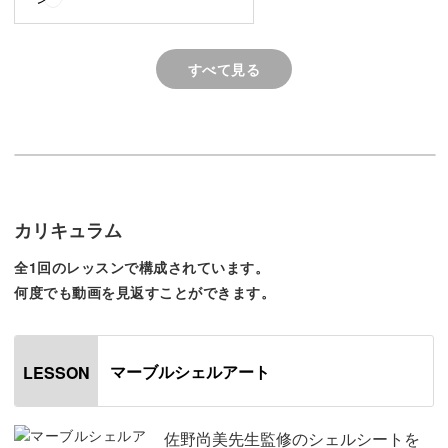
◯シェルシートを剥がれにくくするためのコツ
◯より天然石風を出す、白いグラデーションの入れ方
すべて見る
◯おしゃれアートに見せるためのカラーののせ方
◯天然石を囲むシルバーラインをきれいに作るポイント
などなど、完璧に仕上げるためのポイントをたっぷりと解
説していきます。
カリキュラム
さらに、より動きを作るためのラインの描き方など、凝っ
全1回のレッスンで構成されています。
何度でも動画を見返すことができます。
たアートにするためのポイントもレクチャーしていきま
す。
マーブルシェルアート
LESSON
レッスンでは落ち着いた色味を使ってレクチャーしていま
佐野尚美先生監修のシェルシートを