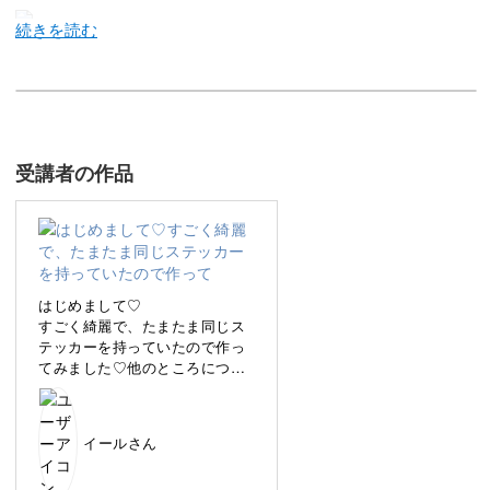
今回のレッスンでは、佐野尚美先生監修のシェルシートを
使って天然石風のアートをレクチャーしています。
今トレンドの爪先に天然石をのせたアートは一見複雑で凝
受講者の作品
った印象。
難しそう…。という印象を抱いたことはありませんか？
尚美先生流の工程はシンプルなステップで進んでいくの
はじめまして♡
で、
すごく綺麗で、たまたま同じス
テッカーを持っていたので作っ
凝っているアートに見えるのに簡単に作ることができま
てみました♡他のところにつか
す。
ないようにマットコートを使う
のは初めてだったのでとても勉
強になりました^ ^ありがとうご
今回のレッスンでは、簡単に仕上げることができる工程を
イールさん
ざいました！
レクチャーしながら