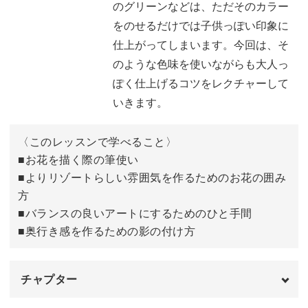
のグリーンなどは、ただそのカラー
をのせるだけでは子供っぽい印象に
仕上がってしまいます。今回は、そ
レッスンの中ではピンクのバケーションフラワーを作って
のような色味を使いながらも大人っ
いきますが、
ぽく仕上げるコツをレクチャーして
カラーアレンジは無限大！
いきます。
オレンジやブルーなど普段は使わないようなポップなお色
〈このレッスンで学べること〉
でも、
■お花を描く際の筆使い
大人っぽさを出すためのポイントを学んでしまえば夏らし
■よりリゾートらしい雰囲気を作るためのお花の囲み
くおしゃれにつかことができます。
方
その他にも、ハイビスカスらしい赤と緑を使用しても素敵
■バランスの良いアートにするためのひと手間
です。
■奥行き感を作るための影の付け方
ぜひ夏に向けてリゾート感溢れるRiyo先生流のフラワーア
チャプター
ート上級編を
習得してくださいね♪