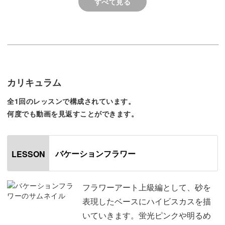
すべて見る
大人っぽく仕上げるためのコツを意識することで
夏だからこそ使いたいカラーを上手に活かすことができま
す。
今回のレッスンでは、そのように大人っぽく仕上げるため
のポイントを中心に
カリキュラム
全1回のレッスンで構成されています。
◆お花を描く際の筆使い
何度でも動画を見返すことができます。
◆よりリゾートらしい雰囲気を作るためのお花の囲み方
◆バランスの良いアートにするためのひと手間
◆奥行き感を作るための影の付け方
バケーションフラワー
LESSON
などを丁寧にレクチャー。
フラワーアート上級編として、砂を
表現したベースにハイビスカスを描
リアル感や動きを出すための陰影の付け方に注目です！
いていきます。蛍光ピンクや明るめ