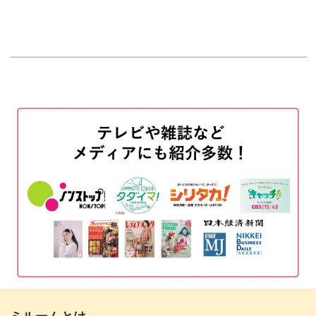
オープニング
00:00
使用カラー
00:12
花びらを描く
01:18
カーキで細かい葉を描く
04:41
明るいグリーンで大きな葉を描く
06:41
影をつけて立体感を出す
08:53
明るい部分をホワイトで縁取る
12:13
花芯と葉を描く
16:19
エフェクトジェルをのせる
17:59
トップジェルを塗って仕上げる
20:23
ミルームとは