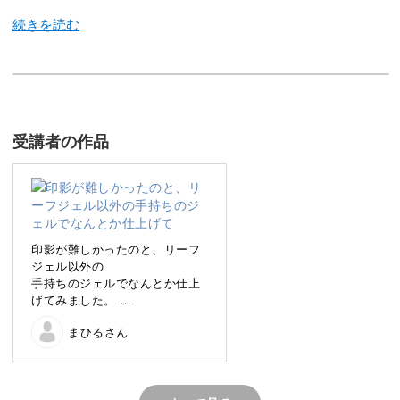
今回のレッスンでは、フラワーアート上級編として
砂を表現したベースにハイビスカスを描いていきます。
受講者の作品
砂の上にハイビスカスがのった平面的なデザインは、
ポップな色を使っているだけに幼く見えがち。
蛍光ピンクや明るめのグリーンなどは、
印影が難しかったのと、リーフ
ただそのカラーをのせるだけでは子供っぽい印象に仕上が
ジェル以外の
手持ちのジェルでなんとか仕上
ってしまいます。
げてみました。
もう少し丁寧に次は描いてみま
まひるさん
す(●︎´▽︎`●︎)
今回のレッスンでは、そのような色味を使いながらも
夏色でとても気に入っていま
大人っぽく仕上げるコツをレクチャー。
す。