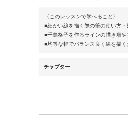
◆細かい線を描く際の筆の使い方・動
◆千鳥格子を作るラインの描き順や描
〈このレッスンで学べること〉
◆均等な幅でバランス良く線を描くた
■細かい線を描く際の筆の使い方・
■千鳥格子を作るラインの描き順や
など、千鳥格子柄を完璧に描けるよう
■均等な幅でバランス良く線を描く
ん。
チャプター
これまでなかなかチャレンジできなか
ょう♪
オープニング
使用カラー&アイテム
ホワイトの二度塗りの後、マット
千鳥格子ネイルはカラーバリエーショ
黒で格子柄を描く