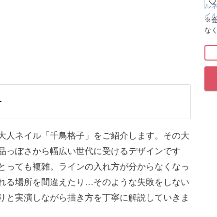
※
な
つが千鳥の飛ぶ姿に似ていることからその名が付
気の千鳥柄は、その大人っぽさと上品っぽさから
子
その描き方はとっても複雑ですよね。
わからなくなってきたり、柄を入れる場所を間違
大人ネイル「千鳥格子」をご紹介します。その大
品っぽさから幅広い世代に受けるデザインです
とっても複雑。ラインの入れ方が分からなくなっ
ぶつからないように天白先生がゆっくりと実演し
れる場所を間違えたり…そのような失敗をしない
していきます。
りと実演しながら描き方を丁寧に解説していきま