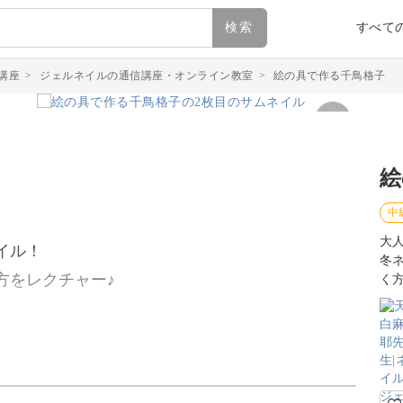
検索
すべて
講座
>
ジェルネイルの通信講座・オンライン教室
>
絵の具で作る千鳥格子
絵
中
大
イル！
冬
方をレクチャー♪
く
硬化時間を節約しながら描く、千鳥格子の描き方