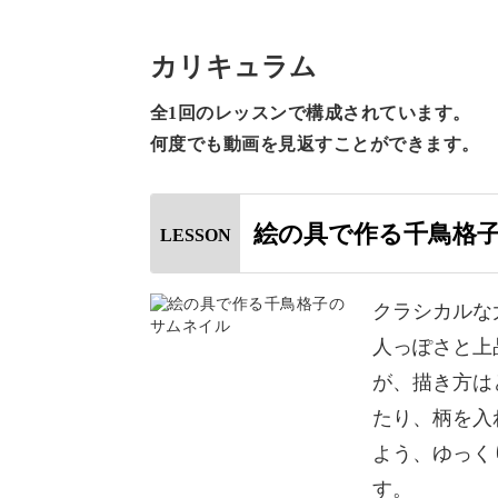
を学んでいきます。
カリキュラム
「千鳥格子」は、チェック柄の一つ一
全1回のレッスンで構成されています。
けられています。
何度でも動画を見返すことができます。
数ある柄の中でもトップに入るほど人
絵の具で作る千鳥格
LESSON
幅広い世代に受けるデザインですが、
描いているうちに、ラインの入れ方が
クラシカルな
えたり…
人っぽさと上
が、描き方は
今回のレッスンでは、そのような壁に
たり、柄を入
ながら千鳥格子の描き方を丁寧に解説
よう、ゆっく
す。