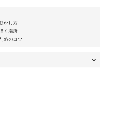
かし方
く場所
めのコツ
動かし方
描く場所
になるために必要なコツやポイントが盛りだくさ
ためのコツ
った方も、ぜひこの機会にチャレンジしてみまし
00:00
00:26
コートを塗る
01:56
ンが多いのも魅力の一つ。
02:57