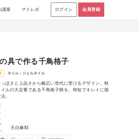
の講座
マイレポ
ログイン
会員登録
の具で作る千鳥格子
ネイル
ジェルネイル
級
|
人っぽさと上品さから幅広い世代に受けるデザイン。秋
ネイルの大定番である千鳥格子柄を、時短でキレイに描
方法。
天白麻耶