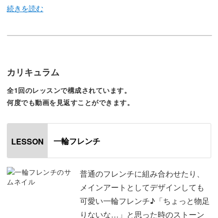
今回のレッスンでは、一輪のお花をフレンチラインにして
デザイン。リアル感にこだわった一輪フレンチは大人な可
愛さを演出してくれます。
カリキュラム
全1回のレッスンで構成されています。
そのようなリアルなお花を描くには、
何度でも動画を見返すことができます。
花びらの描き方や花芯の作り方にポイントが盛りだくさ
ん。
一輪フレンチ
LESSON
今回はそのようなポイントを踏まえながら、
シンプルだけど上品なフラワーを描くための方法を
普通のフレンチに組み合わせたり、
一からレクチャーしていきます。
メインアートとしてデザインしても
可愛い一輪フレンチ♪「ちょっと物足
◆花びらを描く際のジェルの含ませ方
りないな…」と思った時のストーン