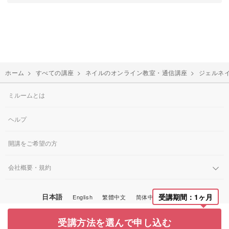
ホーム
>
すべての講座
>
ネイルのオンライン教室・通信講座
>
ジェルネ
ミルームとは
ヘルプ
開講をご希望の方
会社概要・規約
日本語
受講期間：1ヶ月
English
繁體中文
简体中文
한국어
© Miroom, Inc.
受講方法を選んで申し込む