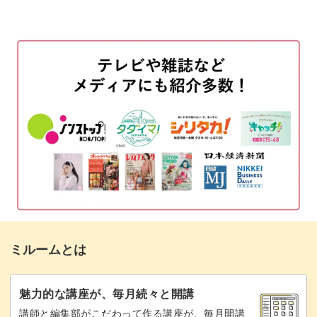
お花を描く準備
という方や、
00:52
幼い雰囲気のお花になってしまう…
お花の描き方を図で解説
02:49
という方は必見のレッスンです。
お花を描く
04:31
普通のフレンチに組み合わせたり、
花芯を描く
07:47
メインアートとしてデザインしても可愛い一輪フレンチ♪
お花の周りにツタを描く
08:30
また、ちょっと物足りないな・・
花芯をブラウンで縁取る
と思った時のストーンの足し方なども解説しているので応
10:10
用術が身に付きます。
ストーンをのせる
12:46
ぜひマスターしてフレンチはもちろん、
トップジェルを塗って仕上げる
13:41
様々なアートにプラスして楽しんでみてくださいね。
ミルームとは
魅力的な講座が、毎月続々と開講
講師と編集部がこだわって作る講座が、毎月開講