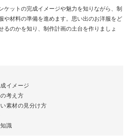
ンケットの完成イメージや魅力を知りながら、制
大掃除をするたびに「どうしよう...」と迷うこ
服や材料の準備を進めます。思い出のお洋服をど
せるのかを知り、制作計画の土台を作りましょ
れるブランケットにリメイクできるのがこの講座
完成イメージ
クの考え方
イントも、ブランケットの中に残せますよ。
ない素材の見分け方
安
」と思い出がよみがえります。
本知識