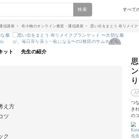
検索
すべて
通信講座
>
布小物のオンライン教室・通信講座
>
思い出をまとう 布リメイク
キット
先生の紹介
思
ン
り
入
つ
考え方
き
コツ
の
ック