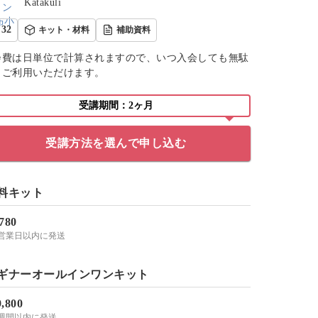
Katakuli
32
キット・材料
補助資料
会費は日単位で計算されますので、いつ入会しても無駄
くご利用いただけます。
受講期間：2ヶ月
受講方法を選んで申し込む
料キット
,780
-3営業日以内に発送
ギナーオールインワンキット
9,800
2週間以内に発送