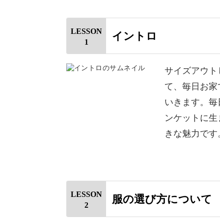
LESSON
イントロ
この講座では、そんな大切なお洋服を
1
わらせていきます。
サイズアウト
作る時間そのものが、思い出を振り返
て、毎日お家
いきます。毎
一緒に、世界にひとつだけの一枚を作
ンケットに生
きな魅力です
思い出を毎日そばに
LESSON
服の選び方について
2
タンスの奥で眠っている、愛おしい洋