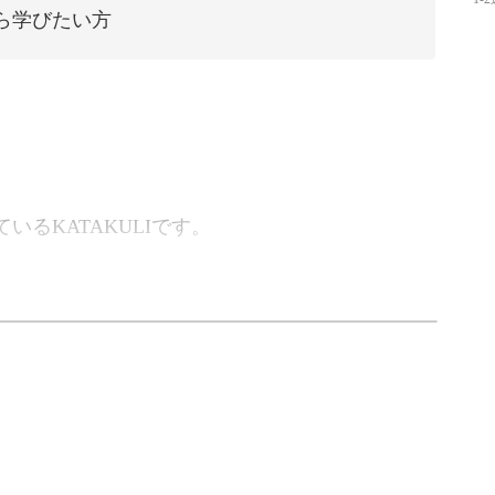
ら学びたい方
るKATAKULIです。
捨てられない」
の一着がお家に眠っていませんか？