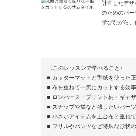
計画したデザ
のためのパー
型紙をカットする
迷わないデザイン作り
学びながら、
おわりに
パッチワークは、布を好きな順番に並
の一方「どう並べたらいいの？」と迷
〈このレッスンで学べること〉
動画では、色合わせやバランスよく見
■ カッターマットと型紙を使った
■ 布を重ねて一気にカットする効
■ ロンパース・プリント柄・ギャ
■ スナップや襟など残したいパー
どの柄を主役にするか、どのパーツを
■ 小さいアイテムを土台布と重ね
■ フリルやパンツなど特殊な形状
色や柄がたくさんあっても、不思議と