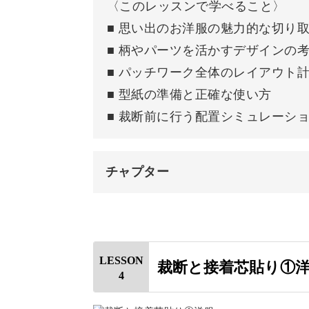
〈このレッスンで学べること〉
■ 思い出のお洋服の魅力的な切り
プロとしての制作経験から得た、効率
■ 柄やパーツを活かすデザインの
■ パッチワーク全体のレイアウト
ご家庭のミシンでも縫いやすく再現で
■ 型紙の準備と正確な使い方
■ 裁断前に行う配置シミュレーシ
チャプター
伸びやすいベビー服やカットソー素材
よ。
はじめに
使用する材料・道具
ひとつひとつの工程を積み重ねれば、
LESSON
裁断と接着芯貼り①
す♪
4
デザインを決める
ふち取りに使う洋服について