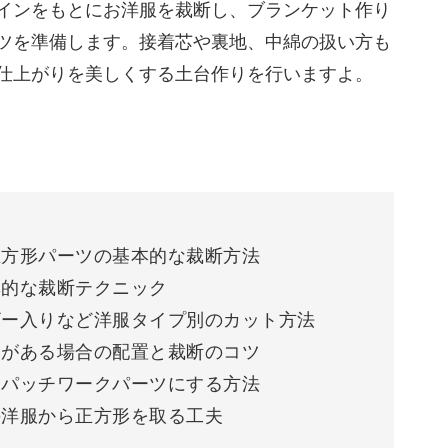
05:18
インをもとにお洋服を裁断し、ブランケット作り
ツを準備します。接着芯や裏地、中綿の扱い方も
06:42
仕上がりを美しくする土台作りを行いますよ。
09:40
べてデザインするところも大きな魅力ですが、そ
うことも。
える配置の考え方をわかりやすくお伝えします。
正方形パーツの基本的な裁断方法
率的な裁断テクニック
ザー入りなど洋服タイプ別のカット方法
ツがある場合の配置と裁断のコツ
残すか考えるのも、ワクワクするひととき。
てパッチワークパーツにする方法
の洋服から正方形を取る工夫
一枚にまとまっていきますよ。