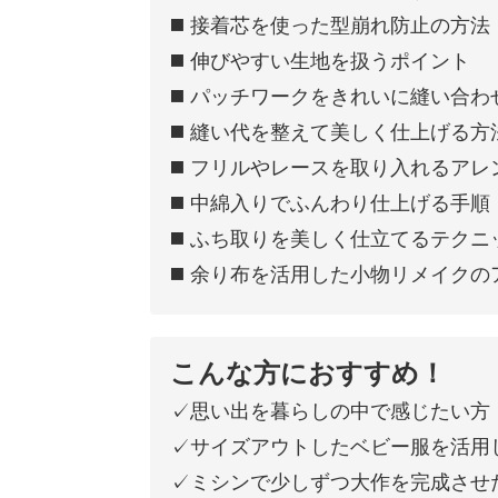
◼️ 接着芯を使った型崩れ防止の方法
◼️ 伸びやすい生地を扱うポイント
◼️ パッチワークをきれいに縫い合わ
◼️ 縫い代を整えて美しく仕上げる方
◼️ フリルやレースを取り入れるアレ
◼️ 中綿入りでふんわり仕上げる手順
◼️ ふち取りを美しく仕立てるテクニ
◼️ 余り布を活用した小物リメイクの
こんな方におすすめ！
✓思い出を暮らしの中で感じたい方
✓サイズアウトしたベビー服を活用
✓ミシンで少しずつ大作を完成させ