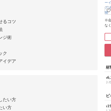
※
せるコツ
な
法
ンジ術
ック
アイデア
材
6
¥
2
ビ
したい方
1
¥
たい方
1-