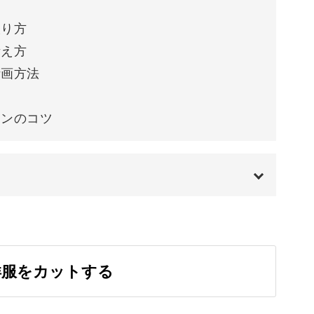
取り方
よく仕上げるコツをたっぷりご紹介。
考え方
計画方法
きるよう、やさしく組み立てたレッスンです。
ョンのコツ
も、ちょっとした工夫できれいに仕上がります
00:00
ふんわりとした本格的なブランケットが完成しま
00:48
洋服をカットする
01:23