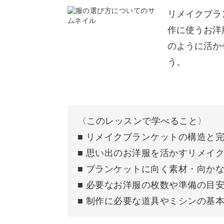
リメイクブラ
保管しておくにも場所を取ってしまい、
作に使うお洋
ともあると思います。
のように活か
う。
そんな思い出の品たちを、毎日触れら
の魅力です。
〈このレッスンで学べること〉
■ リメイクブランケットの構造と
■ 思い出のお洋服を活かすリメイ
お気に入りだった柄やフリル、ワンポ
■ ブランケットに向く素材・向か
■ 必要なお洋服の枚数や準備の目
目にするたびに「あの服、着ていたね
■ 制作に必要な道具やミシンの基