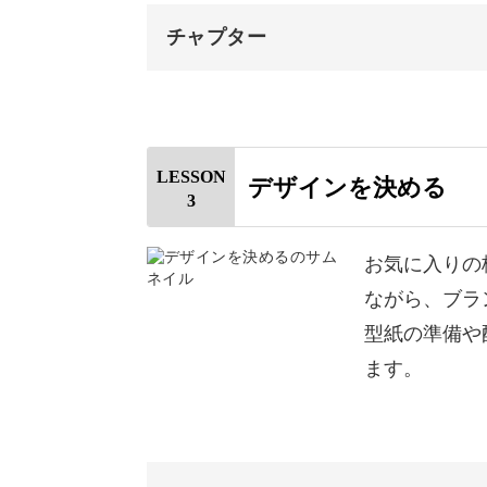
チャプター
ぬくもりあふれるブランケットは、お
はじめに
大切な記憶が、今の暮らしの中でも身
今回制作するブランケットについ
LESSON
デザインを決める
3
洋服の下準備について
基本の道具紹介
お気に入りの
初心者さんも無理なく完成
ながら、ブラ
ミシンについて
型紙の準備や
使うのは、パッチワークのテクニック
おわりに
ます。
難しそうに思うかもしれませんが、初