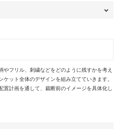
昼寝やリラックスタイムにもぴったり。
00:00
近に感じる存在になります♪
て
02:25
04:03
05:41
柄やフリル、刺繍などをどのように残すかを考え
ンケット全体のデザインを組み立てていきます。
07:55
配置計画を通して、裁断前のイメージを具体化し
。
11:23
心者さんもご安心ください◎