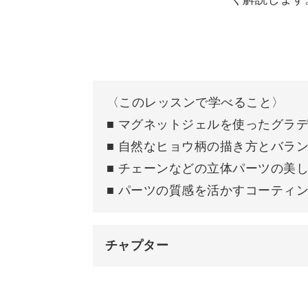
どんな模様を描くと良いか、コツを交
〈このレッスンで学べること〉
太さのバランスを不均一にしたり、点
■ マグネットジェルを使ったグラ
がありますよ。
■ 自然なヒョウ柄の描き方とバラ
■ チェーンなどの立体パーツの美
■ パーツの質感を活かすコーティ
そんなヒョウ柄アートに、さらにパー
チャプター
のせるパーツのことをあらかじめ考え
はじめに
う。