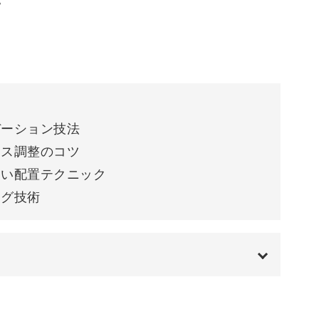
えながらお教えしていきます。
も凸凹した形にするなど、ちょっとしたポイント
デーション技法
ンス調整のコツ
しい配置テクニック
ング技術
ツをプラスするのがこのデザインの魅力！
ておく作り方も、ここでマスターしておきましょ
00:00