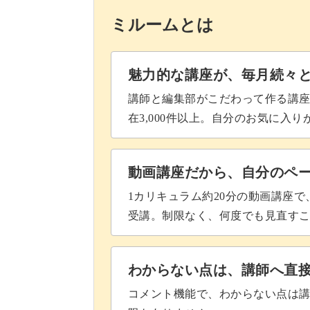
時短でできるのでサロンワークでも大
ミルームとは
ベースのカラーやヒョウ柄の色を変え
魅力的な講座が、毎月続々
講師と編集部がこだわって作る講
在3,000件以上。自分のお気に入
定番のヒョウ柄を少しアレンジした注
動画講座だから、自分のペ
1カリキュラム約20分の動画講座
ぜひマスターしていろんなバリエーシ
受講。制限なく、何度でも見直す
わからない点は、講師へ直
コメント機能で、わからない点は