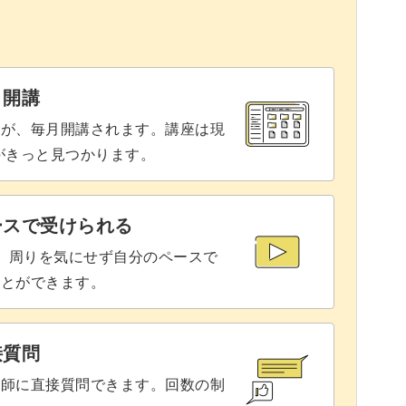
活躍！
てみるのも面白いですよ。
と開講
座が、毎月開講されます。講座は現
りがきっと見つかります。
目度抜群のこのアート。
ースで受けられる
で、周りを気にせず自分のペースで
ョンを広げてみましょう！
ことができます。
接質問
講師に直接質問できます。回数の制