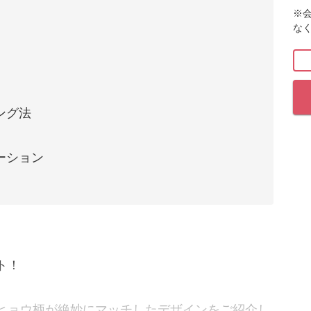
※
な
ング法
ーション
ト！
ヒョウ柄が絶妙にマッチしたデザインをご紹介し