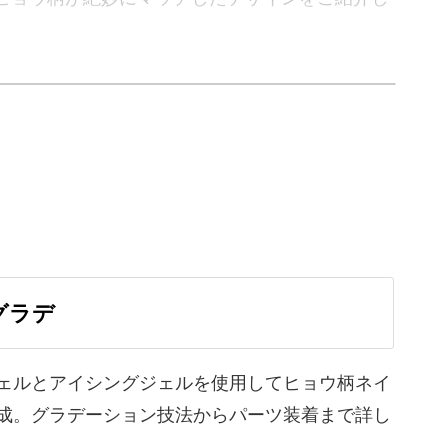
を最大限に活用したグラデーション技法。
方まで丁寧に解説していきますよ。
グラデ
ような美しい輝きを演出。
ェルとアイシングジェルを使用してヒョウ柄ネイ
きましょう！
成。グラデーション技法からパーツ装着まで詳し
。