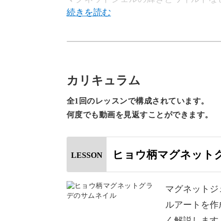
ます。
ポイントは、マグネットジェルの特性
カリキュラム
全1回のレッスンで構成されています。
塗り方や筆でのぼかし方、磁石のあて
何度でも動画を見返すことができます。
ヒョウ柄マグネット
LESSON
光を爪先に集中させて、まるで宝石の
マグネットジ
その上にリアルなヒョウ柄を描いてい
ルアートを作
く解説します