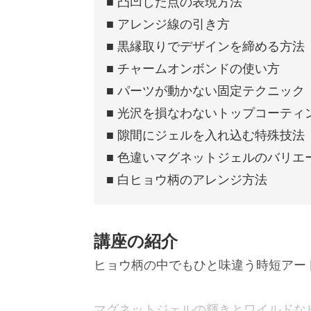
■ 凸凹した点の表現方法
■ アレンジ線の引き方
■ 黒縁取りでデザインを締める方法
■ チャームオンボンドの使い方
■ パーツが動かない固定テクニック
■ 光沢を損なわないトップコーティ
■ 隙間にジェルを入れ込む特殊技法
■ 色違いマグネットジェルのバリエ
■ 白ヒョウ柄のアレンジ方法
講座の紹介
ヒョウ柄の中でもひと味違う時短アー
マグネットジェルの輝きとワイルドな