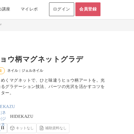
の講座
マイレポ
ログイン
会員登録
デ
ョウ柄マグネットグラデ
ネイル
ジェルネイル
級
|
らめくマグネットで、ひと味違うヒョウ柄アートを。光
操るグラデーション技法、パーツの光沢を活かすコツを
スター。
HIDEKAZU
11
キットなし
補助資料なし