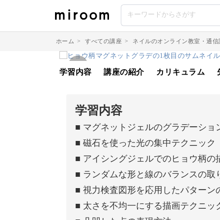
ホーム
>
すべての講座
>
ネイルのオンライン教室・通信
学習内容
講座の紹介
カリキュラム
学習内容
■ マグネットジェルのグラデーショ
■ 磁石を使った光の集中テクニック
■ アイシングジェルでのヒョウ柄の
■ ランダムな形と線のバランスの取
■ 視力検査図形を応用したパターン
■ 太さを不均一にする描画テクニッ