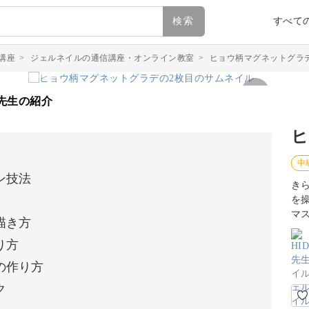
検索
すべて
講座
>
ジェルネイルの通信講座・オンライン教室
>
ヒョウ柄マグネットグラ
先生の紹介
ヒ
中
ン技法
き
を
マ
描き方
り方
の作り方
ク