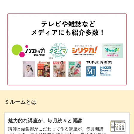
押し花をランダムに配置し、金箔を散らしながらくるくる
ノンワイプマットトップを塗る
03:32
と丸めて成形。
粘土ジェルでパーツを作る
04:13
きれいな光沢のある押し花文字への仕上げ方を解説します
トップジェルを塗る
13:30
◎
おわりに
15:53
マット仕上げとツヤあり仕上げの使い分けについてもレク
チャー。
押し花を目立たせるためのコツもしっかり学んでおきまし
ミルームとは
ょう。
魅力的な講座が、毎月続々と開講
講師と編集部がこだわって作る講座が、毎月開講