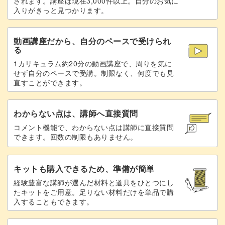
されます。講座は現在3,000件以上。自分のお気に
入りがきっと見つかります。
文字以外にもリング状など、様々なアレンジが可能！
動画講座だから、自分のペースで受けられ
お客様に喜んでいただける個性的なデザインです。
る
1カリキュラム約20分の動画講座で、周りを気に
せず自分のペースで受講。制限なく、何度でも見
直すことができます。
配置のバランスや隙間の調整方法など、プロの現場で役立
つ実践的なテクニックも学べるこのアート。
わからない点は、講師へ直接質問
コメント機能で、わからない点は講師に直接質問
できます。回数の制限もありません。
ぜひ様々なアレンジで、サロンワークに活かしてみてくだ
さいね。
キットも購入できるため、準備が簡単
経験豊富な講師が選んだ材料と道具をひとつにし
たキットをご用意。足りない材料だけを単品で購
入することもできます。