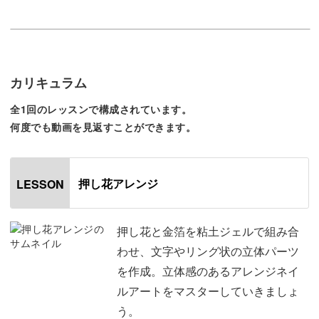
でいきましょう。
今回の講座で解説するのは、作りやすい「O」の文字。
カリキュラム
全1回のレッスンで構成されています。
テクニックをマスターすれば、どんな文字も作れるように
何度でも動画を見返すことができます。
なりますよ◎
押し花アレンジ
LESSON
ベースカラーもお好みのものを使っていただいて大丈夫。
押し花と金箔を粘土ジェルで組み合
わせ、文字やリング状の立体パーツ
自由度の高いアートにできるのもこのデザインの魅力で
を作成。立体感のあるアレンジネイ
す！
ルアートをマスターしていきましょ
う。