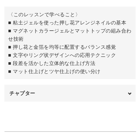
〈このレッスンで学べること〉
今回のベースにはマグネットカラージェルを使用。
■ 粘土ジェルを使った押し花アレンジネイルの基本
■ マグネットカラージェルとマットトップの組み合わ
磁石で模様を作ってから押し花パーツをのせる方法をご紹
せ技術
介します。
■ 押し花と金箔を均等に配置するバランス感覚
■ 文字やリング状デザインへの応用テクニック
■ 段差を活かした立体的な仕上げ方法
■ マット仕上げとツヤ仕上げの使い分け
単に押し花をのせるのではなく、文字のパーツを作るのが
ポイント！
チャプター
粘土ジェルを使った作り方、ストーンで装飾する方法もお
はじめに
00:00
教えしますよ。
使用材料・道具
00:45
ベースカラーを塗る
02:15