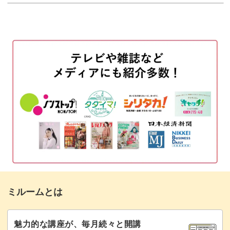
使用材料・道具
01:02
カラー配分はお好みで変えてもOK。
一層目のデザインを作る
01:33
二層目のデザインを作る
お客様に喜ばれるデザインを作っていきましょう。
04:18
シールを貼る
06:34
トップジェルでコーティングする
08:31
仕上げには文字のシールをのせて完成度アップ◎
完成♪
09:10
好きなデザインが時短で叶いますよ。
ミルームとは
アルファベットのみ、単語のフレーズ、いろんなシールが
あるのでオススメ。
魅力的な講座が、毎月続々と開講