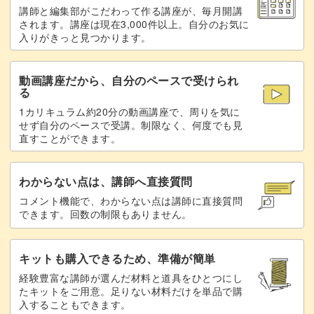
講師と編集部がこだわって作る講座が、毎月開講
フォントにもこだわっています♪
されます。講座は現在3,000件以上。自分のお気に
入りがきっと見つかります。
動画講座だから、自分のペースで受けられ
る
貼り方しだいで様々な雰囲気が楽しめる便利なシート。
1カリキュラム約20分の動画講座で、周りを気に
せず自分のペースで受講。制限なく、何度でも見
直すことができます。
一枚あるだけでアートの幅が広がりますよ！
わからない点は、講師へ直接質問
コメント機能で、わからない点は講師に直接質問
できます。回数の制限もありません。
ふわっとした優しい雰囲気がお客様にも喜ばれるこのアー
ト。
キットも購入できるため、準備が簡単
ぜひマスターしてサロンワークに活かしてくださいね。
経験豊富な講師が選んだ材料と道具をひとつにし
たキットをご用意。足りない材料だけを単品で購
入することもできます。