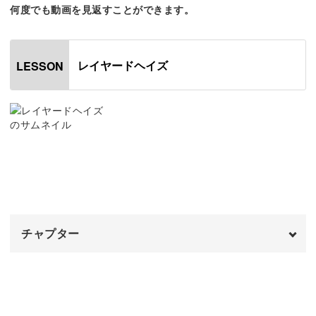
してみてくださいね！
何度でも動画を見返すことができます。
レイヤードヘイズ
LESSON
何層にも重なるカラーはざっくりとのせていけば大丈夫。
とはいっても、筆使いや色の馴染ませ方にはポイントがあ
ります。
筆にとるジェルの分量からのせ方まで。
チャプター
深みのあるニュアンスの作り方をじっくりお伝えしていま
オープニング
00:00
す！
はじめに
00:20