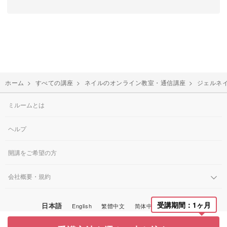
ホーム
>
すべての講座
>
ネイルのオンライン教室・通信講座
>
ジェルネ
ミルームとは
ヘルプ
開講をご希望の方
会社概要・規約
受講期間：1ヶ月
日本語
English
繁體中文
简体中文
한국어
© Miroom, Inc.