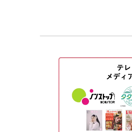
オープニング
はじめに
使用材料
今回ミラーパウダーをつけるのはほん
ベースカラーを塗布する
ます。
マットトップジェルを塗布する
きらっと光るミラーアートの仕上げ方
茎を描く
ミラーパウダーをつける
お花を描く
お花部分の細かな描き込みは、カラー
葉っぱを描く
うまく描けるか不安な方に向けてアド
完成♪