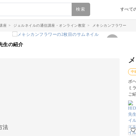
検索
すべて
講座
>
ジェルネイルの通信講座・オンライン教室
>
メキシカンフラワー
先生の紹介
メ
中
ボ
ミ
ご
方法