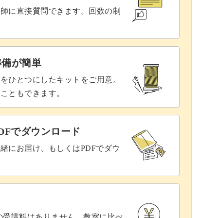
講師に直接質問できます。回数の制
を楽しめるユニークなデザイン。
で、アートの幅も広がります。
準備が簡単
具をひとつにしたキットをご用意。
ることもできます。
、これからのサロンワークに活かしてみません
DFでダウンロード
緒にお届け、もしくはPDFでダウ
！
との受講料はありません。教室に比べ