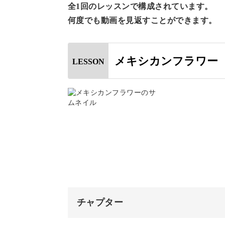
全1回のレッスンで構成されています。
何度でも動画を見返すことができます。
メキシカンフラワー
LESSON
このアートでは、マットなベースにカ
す。
どのタイミングでどのデザインを作っ
れません。
動画ではそのひとつひとつの工程を解
チャプター
商材にもそれぞれおすすめがあります