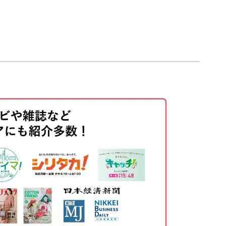
00:00
00:20
01:26
の一部分ですが、このさりげなさが魅力でもあり
02:33
04:02
、ぷっくりさせるコツを学んでいきましょう。
05:17
07:20
09:39
ジェルで魅せる技。
11:30
バイスもしています。
15:15