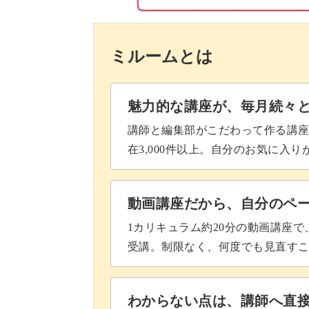
ミルームとは
花びらや葉っぱは、描いていく順番に
魅力的な講座が、毎月続々
どこから描いていくとバランスが取り
講師と編集部がこだわって作る講
在3,000件以上。自分のお気に入
色鮮やかなメキシカンフラワーは、ベ
動画講座だから、自分のペ
1カリキュラム約20分の動画講座
デザイン全体がぐっと引き締まるベー
受講。制限なく、何度でも見直す
わからない点は、講師へ直