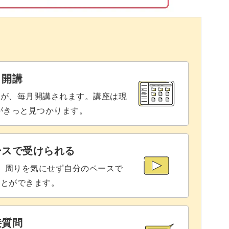
もポイントがあります。
と開講
やすいか、ご注目ください◎
座が、毎月開講されます。講座は現
りがきっと見つかります。
ースをマットにすることでさらに引き立ちます！
ースで受けられる
で、周りを気にせず自分のペースで
スの仕上げ方をお教えしますね。
ことができます。
接質問