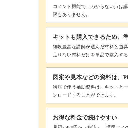
コメント機能で、わからない点は
ひとつのアートの中でさまざまな質感
限もありません。
ジェルを目的に応じて使い分けること
キットも購入できるため、
経験豊富な講師が選んだ材料と道
足りない材料だけを単品で購入す
エキゾチックなこのアートを習得して
か？
図案や見本などの資料は、P
講座で使う補助資料は、キットと一
みなさまのご参加をお待ちしています
ンロードすることができます。
お得な料金で続けやすい
月額2,480円〜（税込）。講座ご