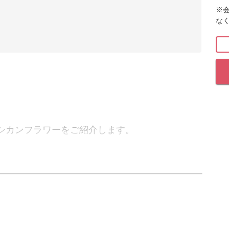
※
な
シカンフラワーをご紹介します。
は、周囲からも注目されること間違いなし◎
が満載ですので、ぜひ挑戦してみてくださいね。