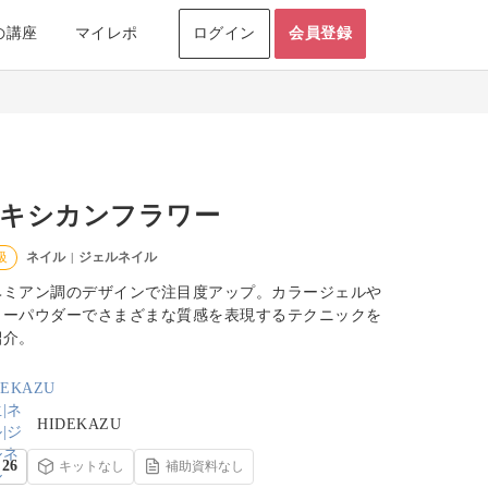
の講座
マイレポ
ログイン
会員登録
キシカンフラワー
ネイル
ジェルネイル
級
|
ヘミアン調のデザインで注目度アップ。カラージェルや
ラーパウダーでさまざまな質感を表現するテクニックを
紹介。
HIDEKAZU
26
キットなし
補助資料なし