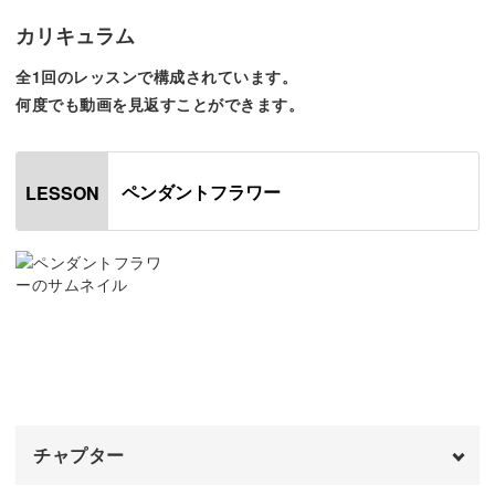
お花のモチーフがペンダントトップのようにぷっくり。
カリキュラム
ボヘミアン調にも馴染むエキゾチックなデザインを作って
全1回のレッスンで構成されています。
いきましょう。
何度でも動画を見返すことができます。
ペンダントフラワー
LESSON
ゴールドな表面の光沢感が目を引くこのアート。
ミラーパウダーが付きやすい滑らかな輝きになるジェルを
使うのがポイントです。
また、ペンダントの枠は細いながらも味わい深い線。
チャプター