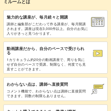
ミルームとは
魅力的な講座が、毎月続々と開講
ペンダントの中に描くのは、シンプルなお花のアート。
講師と編集部がこだわって作る講座が、毎月開講
されます。講座は現在3,000件以上。自分のお気に
入りがきっと見つかります。
まるで刺繍のような立体感のある描き方をお教えします。
動画講座だから、自分のペースで受けられ
る
1カリキュラム約20分の動画講座で、周りを気に
バランスよく描くには、どこから描くのかも重要。
せず自分のペースで受講。制限なく、何度でも見
直すことができます。
動画なら筆使いがそのままわかりますよ。
わからない点は、講師へ直接質問
コメント機能で、わからない点は講師に直接質問
できます。回数の制限もありません。
ぷっくり感を残すための仕上げ方にもご注目◎