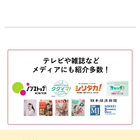
ゴールドの表面とはまた違った輝きになっていますね。
オープニング
00:00
はじめに
00:20
使用材料
01:18
このような質感の違いは、ジェルの使い分けによって表現
することができるんです。
ベースカラーを塗布する
02:25
マットトップジェルを塗布する
用途によってどのようなジェルがいいのか、動画でじっく
04:15
り解説しますよ。
アートの土台をつくる
05:31
花びら以外のアートをする
09:07
ミラーパウダーをつける
14:05
ジェルの使い分けをマスターすればミラーアートの幅が広
がります！
花びらのアートをする
17:27
完成♪
他のデザインにも活かせる技をぜひ習得してくださいね。
21:05