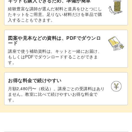
キットも購入できるため、準備が簡単
きらっと輝く存在感抜群のペンダントトップを目指しまし
経験豊富な講師が選んだ材料と道具をひとつにし
たキットをご用意。足りない材料だけを単品で購
ょう。
入することもできます。
図案や見本などの資料は、PDFでダウンロ
ード
異国情緒ただようデザインは、人とはちょっと違うアート
講座で使う補助資料は、キットと一緒にお届け、
もしくはPDFでダウンロードすることができま
を求める方にもぴったり！
す。
サロンワークのひとつにぜひ取り入れてみてください。
お得な料金で続けやすい
月額2,480円〜（税込）。講座ごとの受講料はあり
ません。教室に比べて続けやすいお得な料金で
す。