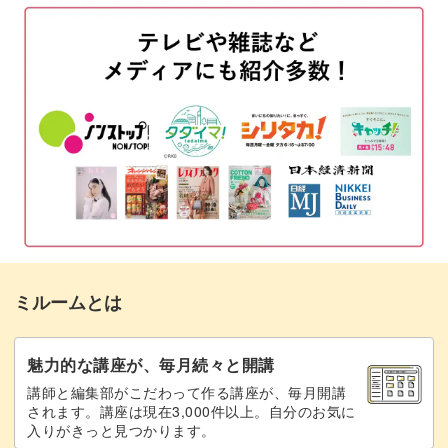
形成する
04:15
イエロー オキサイドで着色する
10:07
ロー シェンナで着色する
11:28
粉砂糖をトッピングする
14:03
つや消しニスを塗る
14:54
生クリームを絞る
15:54
ミルームとは
クリームにつや消しニスを塗る
18:13
完成♪
18:50
魅力的な講座が、毎月続々と開講
講師と編集部がこだわって作る講座が、毎月開講
されます。講座は現在3,000件以上。自分のお気に
入りがきっと見つかります。