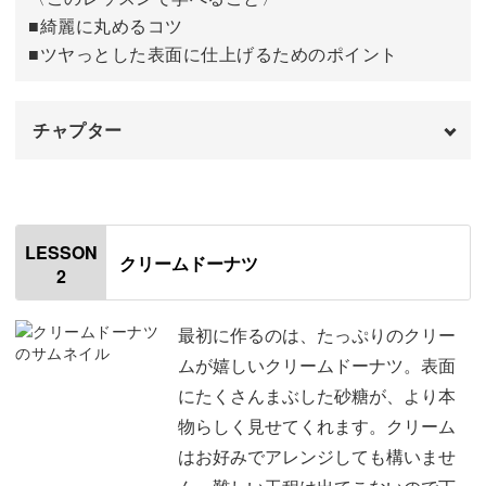
■綺麗に丸めるコツ
■ツヤっとした表面に仕上げるためのポイント
作っていくうちに、ミニチュアだけでなく本物のホイップ
絞りも上手になりそうです♪
チャプター
オープニング
00:00
きれいに仕上げるひと工夫
はじめに
00:20
LESSON
クリームドーナツ
クリームパンは、そのつややかな表面がなんともいえない
2
使用材料・道具
01:14
魅力。
粘土を量って着色し成形する
02:10
最初に作るのは、たっぷりのクリー
ムが嬉しいクリームドーナツ。表面
しかし樹脂粘土を成形していると、どうしても指紋がつい
粘土に切り込みを3本入れる
05:03
にたくさんまぶした砂糖が、より本
てしまうことがあります。
物らしく見せてくれます。クリーム
指に水をつけて指紋を消す
05:36
はお好みでアレンジしても構いませ
着色する
06:23