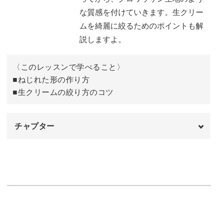
たくなることまちがいなしです◎
な質感を付けていきます。生クリー
完成♪
06:18
ムを綺麗に絞るためのポイントも解
説しますよ。
クリームたっぷりの贅沢なご褒美パン、ぜひたくさん作っ
〈このレッスンで学べること〉
てみてくださいね！
■ねじれた形の作り方
■生クリームの絞り方のコツ
レッスンでお待ちしています♪
チャプター
オープニング
00:00
はじめに
00:20
使用道具・材料
01:26
粘土を量り、生地に着色する
02:33