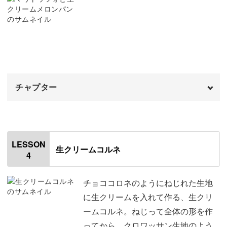
ロー シェンナを二度塗りする
04:47
プレゼントにぴったりなご褒美パン
薄く焼き色をつける
06:48
見た目にもゴージャスで華やかさが魅力のクリーム系パ
全体に砂糖をまぶす
07:46
ン。
チャプター
クリームをつける
09:32
シンプルなパンでも、切り込みを入れてクリームを挟むだ
完成♪
オープニング
10:34
00:00
けで、ちょっと豪華なパンに変身します♪
はじめに
00:20
LESSON
生クリームコルネ
4
使用材料・道具
00:51
子どもにも大人にも人気の特別感のあるパンは、プレゼン
ミニチュアパンに切れ込みを入れる
01:38
チョココロネのようにねじれた生地
トとしてもぴったり！
に生クリームを入れて作る、生クリ
生クリームをのせる
02:52
ームコルネ。ねじって全体の形を作
ちょこんとかわいいミニチュアパンは、どんな方でも愛で
ってから、クロワッサン生地のよう
砂糖をトッピングする
05:24