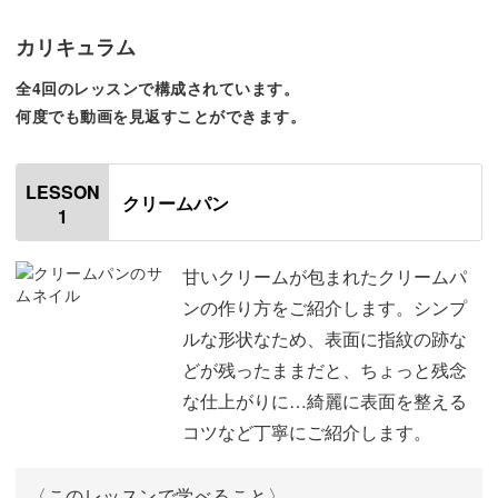
カリキュラム
クリームひとつをとってみても、パンとの組み合わせしだ
全4回のレッスンで構成されています。
いでさまざまな質感がありますよね。
何度でも動画を見返すことができます。
LESSON
クリームパン
レッスンでは、それぞれのパンに合ったリアルなクリーム
1
の絞り方を解説。
甘いクリームが包まれたクリームパ
ンの作り方をご紹介します。シンプ
この技術を習得することで、あらゆるクリーム系パンの表
ルな形状なため、表面に指紋の跡な
現ができるようになりますよ◎
どが残ったままだと、ちょっと残念
な仕上がりに…綺麗に表面を整える
コツなど丁寧にご紹介します。
生クリームをカスタードやチョコクリームに変えるなど、
〈このレッスンで学べること〉
いろんなパン作りを楽しんでみましょう。