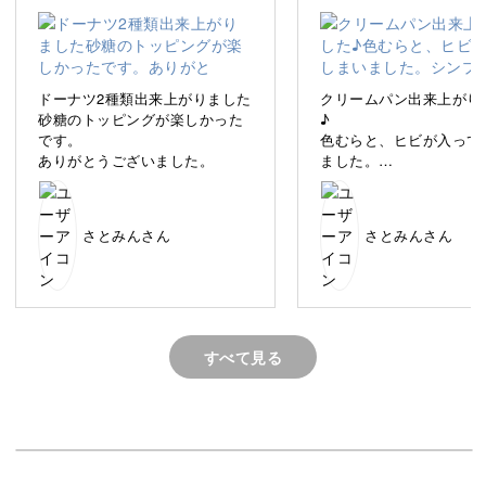
ーム系パンを作っていきましょう。
ドーナツ2種類出来上がりました
クリームパン出来上がり
砂糖のトッピングが楽しかった
♪
です。
色むらと、ヒビが入って
生地にクリームを絞るコツ、簡単ながらもよりきれいに仕
ありがとうございました。
ました。
上げるポイントをお伝えします。
シンプルなパンなだけに
ったです。
ご褒美のような特別感のあるクリーム系パンは、インテリ
さとみんさん
さとみんさん
アにもプレゼントとしても喜ばれますよ♪
すべて見る
リアルなクリームの表現
コロネからちょんとはみ出たクリームや、マリトッツォの
すっきり切り取ったような生クリーム。