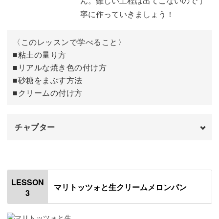
ん。難しい工程は出てこないので丁
寧に作っていきましょう！
そんなときの対処法も、講座で詳しく解説していますので
表面にツヤ出しニスを塗る
11:18
安心してくださいね。
底面にツヤ消しニスを塗る
11:54
〈このレッスンで学べること〉
■粘土の量り方
樹脂粘土がはじめてという方でも、きれいに仕上げるコツ
完成♪
12:27
■リアルな焼き色の付け方
をお教えします！
■砂糖をまぶす方法
■クリームの付け方
こういった工夫をひとつひとつ取り入れることで、完成度
チャプター
がグッとアップしますよ♪
オープニング
00:00
クリームドーナツの丁寧な作り方、クロワッサン生地を手
はじめに
00:20
早く作る方法など、他にもたくさんのポイントを盛り込ん
LESSON
マリトッツォと生クリームメロンパン
でいます◎
3
使用道具・材料
01:05
粘土を量り、生地に着色する
02:11