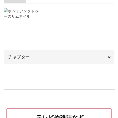
る手描き。
「細かい模様を描くなんて難しそう……」
と、不安に思われた方も大丈夫！
チャプター
下描きの段階から筆の動かし方まで、丁寧にお見せしてい
きます♪
オープニング
00:00
みなさんにもクオリティの高いデザインが描けるようにな
はじめに
00:20
りますよ。
使用商材
01:07
ベースカラーを塗布する
02:12
マットジェルでコーティングする
03:23