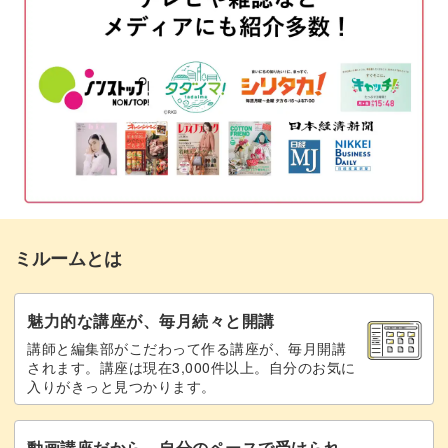
仕上げはミラーパウダーで、模様全体をキラキラに！
タトゥーデザインを描く
04:20
どうすれば模様の部分にのみパウダーを付けて輝かせるこ
とができるのか、その秘密をレクチャーします。
ミラーパウダーをのせる
08:04
トップジェルでコーティングする
10:24
ぜひマスターしていただきたいです♪
完成♪
10:57
ベースカラーを変えたり描くデザインを変えたり、オリジ
ミルームとは
ナルのアレンジも◎
魅力的な講座が、毎月続々と開講
さまざまなボヘミアンタトゥーを楽しんでみてください♪
講師と編集部がこだわって作る講座が、毎月開講
されます。講座は現在3,000件以上。自分のお気に
入りがきっと見つかります。
動画講座だから、自分のペースで受けられ