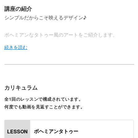
講座の紹介
シンプルだからこそ映えるデザイン♪
ボヘミアンなタトゥー風のアートをご紹介します。
エキゾチックなテイストが人気のボヘミアンネイル。
今回はそのアレンジとして、マットなベースにワンポイン
カリキュラム
トで模様を描いていきます！
全1回のレッスンで構成されています。
何度でも動画を見返すことができます。
ボヘミアンモチーフのかっこいい模様は、ライナー筆によ
ボヘミアンタトゥー
LESSON