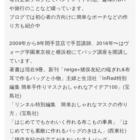
や旅行のことなど綴っています。
ブログでは初心者の方向けに簡単なポーチなどの作
り方も紹介中
2009年から9年間手芸店で手芸講師、2016年〜はヴ
ォーグ学園東京校と横浜校にてバッグ講座を開講し
ています。
著書は現在9冊。新刊「neige+猪俣友紀の端ぎれ&布
耳で作るバッグと小物」主婦と生活社「InRed特別
編集 簡単手作りマスクおしゃれなアイデア100」(宝
島社)
「リンネル特別編集 簡単おしゃれなマスクの作り
方」(宝島社)
「はじめてでもかわいく作れる布こもの事典」「は
じめてでも素敵に作れるバッグのきほん」(西東社)
「猪俣友紀の仕立てがきれいな大人バッグ」