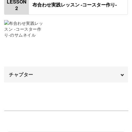
LESSON
布合わせ実践レッスン -コースター作り-
2
使用材料
02:08
花柄と無地の合わせ方
03:59
花柄と花柄の合わせ方
07:30
アクセントのつけ方
08:44
布の種類の比率を変えたときの見え方
10:49
チャプター
3種類の布の合わせ方
12:48
レース生地の活かし方
オープニング
15:51
00:00
4種類の布の合わせ方
はじめに
17:44
00:20
タグやタブの合わせ方
使用材料・道具
20:14
01:33
まとめ
布を重ねてまち針で留める
21:46
02:14