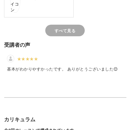
布合わせの実践レッスンとして、四角いコースターの作り
方をレクチャーしていきます♪
すべて見る
花柄と無地を組み合わせた四角いコースターは小さくて縫
受講者の声
いやすいので、簡単に作ることができますよ。
ミシンで縫うときのポイントやきれいな直線に縫うコツな
基本がわかりやすかったです。 ありがとうございました😊
ど、1つ1つの工程を丁寧にゆっくりレッスンしていきま
す。
講座で一緒にソーイングの楽しい世界を味わいましょう。
カリキュラム
全2回のレッスンで構成されています。