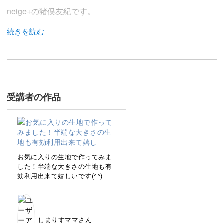
neige+の猪俣友紀です。
今回の講座では、お洒落な作品を作りたい人なら必見の布
合わせのテクニックをご紹介します。
受講者の作品
好きな布を合わせたのに「作品にすると何だかイマイ
チ…」なんて経験はありませんか？
布合わせにも、ちょっとしたコツがあります。
お気に入りの生地で作ってみま
した！半端な大きさの生地も有
効利用出来て嬉しいです(^^)
「どうやって布を選べばいいのかわからない」という疑問
が解決できるように、丁寧にレクチャーしていきます。
しまりすママさん
布合わせ実践レッスン