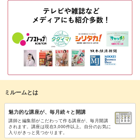
試し縫いをする
04:49
布端を縫い代1cmで縫う
06:09
片倒しをして際を縫う
11:08
タブを仮止めする
15:58
周囲を縫い代1cmで縫う
19:03
返し口から表に返して仕上げる
27:01
ミルームとは
完成♪
38:50
魅力的な講座が、毎月続々と開講
講師と編集部がこだわって作る講座が、毎月開講
されます。講座は現在3,000件以上。自分のお気に
入りがきっと見つかります。