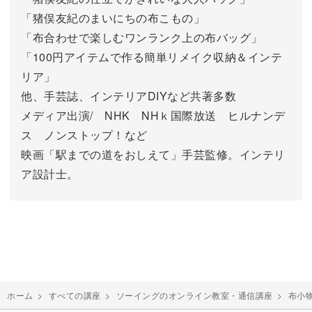
「猪俣友紀のまいにちの布こもの」
「布合わせで楽しむワンランク上の布バッグ」
「100円アイテムで作る簡単リメイク収納＆インテ
リア」
他、手芸誌、インテリアDIYなど共著多数
メディア出演/ NHK NHｋ国際放送 ヒルナンデ
ス ノンストップ！など
映画「駅までの道をおしえて」手芸監修。インテリ
ア設計士。
ホーム
>
すべての講座
>
ソーイングのオンライン教室・通信講座
>
布小