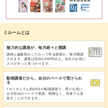
葉っぱを作る
15:58
茎に葉っぱを接着する
17:30
クレイを重ねてクリームを塗る
19:39
ミルームとは
ケーキにツヤを出す
24:41
フルーツをトッピングする
25:34
魅力的な講座が、毎月続々と開講
講師と編集部がこだわって作る講座が、毎月開講
完成♪
28:52
されます。講座は現在3,000件以上。自分のお気に
入りがきっと見つかります。
動画講座だから、自分のペースで受けられ
る
1カリキュラム約20分の動画講座で、周りを気に
せず自分のペースで受講。制限なく、何度でも見
直すことができます。