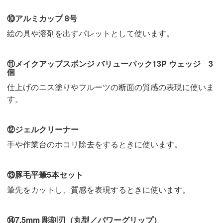
⑩アルミカップ 8号
絵の具や溶剤を出すパレットとして使います。
⑪メイクアップスポンジ バリューパック13P ウェッジ 3
個
仕上げのニス塗りやフルーツの断面の質感の表現に使いま
す。
⑫ジェルクリーナー
手や作業台のホコリ除去をするときに使います。
⑬豚毛平筆5本セット
筆先をカットし、質感を表現するときに使います。
⑭7.5mm 彫刻刃（丸型／パワーグリップ）