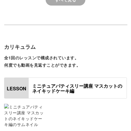
作ってわかる色々な発見
ぜひ、コツをマスターして、可愛らしくリアル感のある作
今回も学びの多いレッス
た！
品作りを楽しんでくださいね。
楽しかったです♪
素敵な講座をご用意して、皆さまのご参加をお待ちしてお
ります。
カリキュラム
全1回のレッスンで構成されています。
何度でも動画を見返すことができます。
ミニチュアパティスリー講座 マスカットの
LESSON
ネイキッドケーキ編