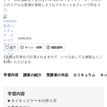
ジのリアルな質感や美味しそうなマスカットをクレイで作るコ
ツ。
noecoro.
817
キット・材料
補助資料
※会費は日単位で計算されますので、いつ入会しても無駄なくご
利用いただけます。
学習内容
講座の紹介
受講者の作品
カリキュラム
キ
学習内容
■ ネイキッドケーキの作り方