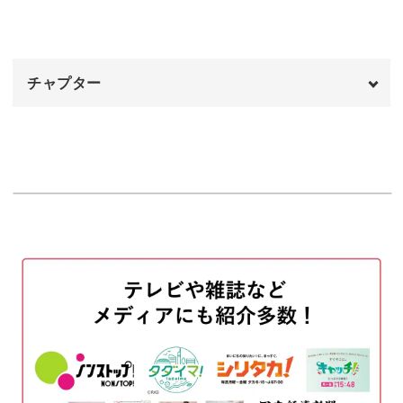
チャプター
オープニング
00:00
はじめに
00:20
使用材料・道具
01:21
ケーキの土台を作る
04:33
スポンジ生地に質感をつける
09:52
スポンジに焼き色をつける
11:39
茎を作る
14:03