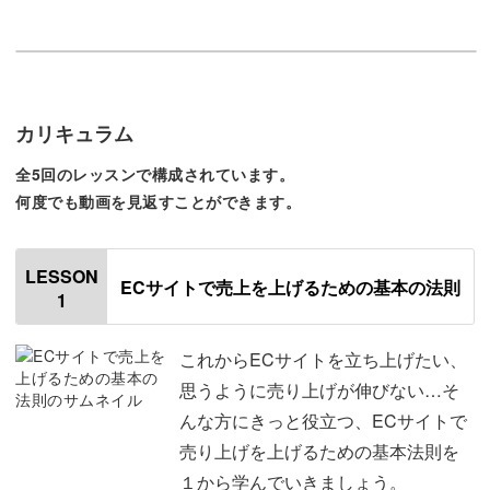
知識ゼロのビギナーさんでも大丈夫
カリキュラム
「EC販売の知識が何もない…」
全5回のレッスンで構成されています。
何度でも動画を見返すことができます。
「売上って、どうやって伸ばしたらいいの…？」
EC販売サイトの知識や数字に関する知識が全く無くて
LESSON
ECサイトで売上を上げるための基本の法則
1
も、売上を上げたいその気持ちがあれば大丈夫！
これからECサイトを立ち上げたい、
思うように売り上げが伸びない…そ
んな方にきっと役立つ、ECサイトで
私が見出した“売上の基本の法則”・“ECの立ち上げ方”な
売り上げを上げるための基本法則を
ど、ひとつずつ丁寧に解説いたします。
１から学んでいきましょう。