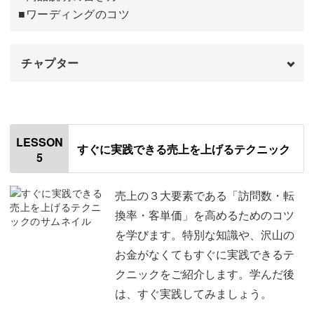
■ワーディングのコツ
チャプター
オープニング
00:00
はじめに
00:20
LESSON
すぐに実践できる売上を上げるテクニック
5
ターゲット設定
00:49
買ってもらえるキャッチコピーの肝
07:21
売上の３大要素である「訪問数・転
換率・客単価」を高めるためのコツ
キャッチコピー戦略
13:38
を学びます。特別な知識や、沢山の
お金がなくてもすぐに実践できるテ
すぐに使えるキャッチコピー
20:24
クニックをご紹介します。学んだ後
おわりに
27:40
は、すぐ実践してみましょう。