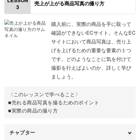
LESSON
今はネットで沢山の情報を見ることができますが、どれも
売上が上がる商品写真の撮り方
3
出店プラットフォームについて
01:04
断片的だったり、信憑性に欠けていたりしませんか？
楽天
03:59
購入前に、実際の商品を手に取って
確認ができないECサイト。そんなEC
Yahoo
09:07
サイトにおいて商品写真は、売り上
正しい知識やノウハウを身に付けたいなら、基礎からコツ
げを上げるための重要な要素の１つ
Amazon
12:46
コツと私と一緒にやっていきましょう。
です。どのようなことに気を付けて
BASE
17:09
撮影を行えばよいのか、詳しく学び
講座でお待ちしております！
ましょう。
Shopify
19:30
自社EC
22:09
〈このレッスンで学べること〉
■売れる商品写真を撮るためのポイント
おわりに
31:39
■実際の商品の撮り方
チャプター