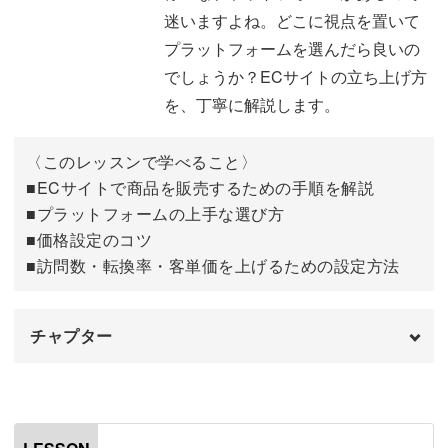
売れる3つの黄金式
13:11
迷いますよね。どこに視点を置いて
プラットフォームを選んだら良いの
おわりに
25:05
でしょうか？ECサイトの立ち上げ方
また、商品写真の撮影方法も詳しく解説します。
を、丁寧に解説します。
構図のパターンなど、レッスン後すぐ使えるテクニックが
〈このレッスンで学べること〉
学べるのが嬉しいポイントです。
■ECサイトで商品を販売するための手順を解説
■プラットフォームの上手な選び方
商品写真は、売上UPのための大切な要素の一つですの
■価格設定のコツ
で、しっかりと学んでいきましょう。
■訪問数・転換率・客単価を上げるための設定方法
チャプター
ECサイトで売上を伸ばすには、まずはしっかりと基礎知
オープニング
00:00
識を学ぶことが大切です。
はじめに
00:20