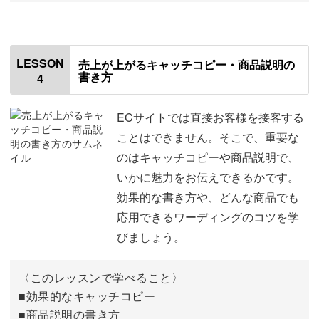
オープニング
00:00
はじめに
00:20
LESSON
売上が上がるキャッチコピー・商品説明の
書き方
4
商品写真の捉え方
00:55
覚えておくべきカメラの3大要素
10:06
ECサイトでは直接お客様を接客する
ことはできません。そこで、重要な
構図のパターンについて
20:17
のはキャッチコピーや商品説明で、
いかに魅力をお伝えできるかです。
写真を見るときのポイント
24:54
効果的な書き方や、どんな商品でも
撮影してみよう
28:03
応用できるワーディングのコツを学
びましょう。
おわりに
29:56
〈このレッスンで学べること〉
■効果的なキャッチコピー
■商品説明の書き方