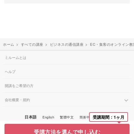
ホーム
>
すべての講座
>
ビジネスの通信講座
>
EC・集客のオンライン教
ミルームとは
ヘルプ
開講をご希望の方
会社概要・規約
日本語
受講期間：1ヶ月
English
繁體中文
简体中文
한국어
© Miroom, Inc.
受講方法を選んで申し込む