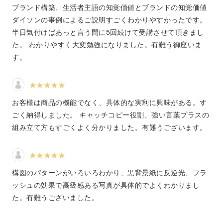
ブランド構築、生活者主語の知覚価値とブランドの知覚価値
にお悩みのある方は、ぜひご参加いただけたらと思いま
ダイソンの事例によるご説明すごくわかりやすかったです。
す。
半日気付けばあっと言う間に5回続けて受講させて頂きまし
た。 わかりやすく大変勉強になりました。有難う御座いま
売上をUPさせる実践的なノウハウを、初心者さんにも分
す。
かりやすくレクチャーしていきます。
お客様は商品の機能でなく、具体的な実利に興味がある。す
ごく納得しました。 キャッチコピー役割、強い言葉プラスの
私はこれまで、企画・ブランディング・撮影・マーケティ
組み立て方もすごくよく分かりました。有難うございます。
ングなど、EC販売サイトに関わることを一貫してプロデ
ュースしてきました。
構図のパターンがいろいろわかり、黒背景紙に反逆光、フラ
楽天のWebプロデューサー・ディレクターとして培った、
ッシュの効果で高級感ある写真が具体的でよくわかりまし
知識や経験を基にした“売れるECサイト作り”のノウハウを
た。有難うございました。
みなさんと共有していけたらと思っています。