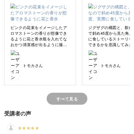
ECサイトでの商品販売を始めたい時、こんなお悩みはあ
りませんか？
ピンクの花束をイメージしたア
ジグザグの構図と、飲食
ロマストーンの香りが想像でき
で斜め45度から見た角度
るように花と香水瓶を入れてな
に食しているストーリー
・ECショップの始め方が分からない
おかつ清潔感が出るように撮影
できるかを意識してみま
・売上が上がらない
してみました。
・サイトの改善策を知りたい
・もっと魅力的に商品をみせたい
トモカさん
トモカさん
などなど。
始める前や、始めてからも悩みはつきないと思います。
すべて見る
受講者の声
これからEC販売サイトを始めたい方、ECショップの売上