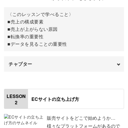
ミルームの講座なら、サクサク知識を身に付けられるの
〈このレッスンで学べること〉
で、どんどん学ぶことが楽しくなりますよ。
■売上の構成要素
■売上が上がらない原因
■転換率の重要性
■データを見ることの重要性
売上UPのノウハウをポイントを押さえて解説
チャプター
EC販売サイトの売上UPの方法と、聞くと何か特別なテク
ニックが必要だと思いがち。
オープニング
00:00
けれど、ちょっとしたポイントを変えるだけで、グッと売
はじめに
00:20
LESSON
上も変化するものなんですよ。
ECサイトの立ち上げ方
2
日本のEC情勢
00:45
キャッチコピーで意識する7つのポイントなど、初心者に
データの重要性
05:30
販売サイトをどこで始めようか…
もスッと頭に入るように丁寧にご紹介します。
様々なプラットフォームがあるので