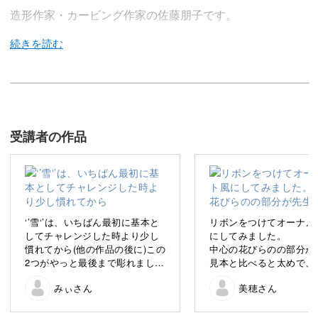
造形作家・カービング作家の佐藤朋子です。
今回は、石鹸に雪の模様を掘る方法をお伝えしていきま
す。
受講者の作品
この講座では、少しだけステップアップしたカービングの
技術を学んでいきましょう。
‘’雪‘’は、いちばん最初に基本と
リボンをつけてオーナメ
してチャレンジした時より少し
にしてみました。
慣れてから(他の作品の後に)この
中心の花びらのの部分が
雪の模様を彫るのは難しそうに思うかもしれませんが、基
2つがやっと最後まで彫れまし
見本と比べると太めで、
本の彫り方で進めていける内容になっています。
た…どちらも取りきれない白い
たい印象なので、自作は
みぃさん
美穂さん
モヤモヤが大量💦でお掃除がい
しスッキリするように彫
つもに増して大変でした😅面の
と思います。それと、最
繊細なディティールをあなたの手で
高さを平らに揃えるのも難しい
けた印の跡も気になるの