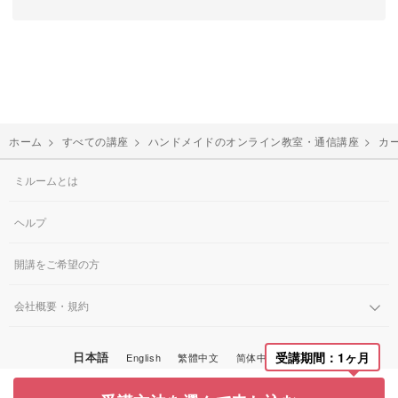
ホーム
>
すべての講座
>
ハンドメイドのオンライン教室・通信講座
>
カ
ミルームとは
ヘルプ
開講をご希望の方
会社概要・規約
受講期間：1ヶ月
日本語
English
繁體中文
简体中文
한국어
© Miroom, Inc.