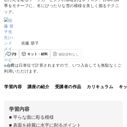
季をモチーフに、冬にぴったりな雪の模様を美しく掘るテクニ
ック。
佐藤 朋子
79
キット・材料
補助資料なし
※会費は日単位で計算されますので、いつ入会しても無駄なくご
利用いただけます。
学習内容
講座の紹介
受講者の作品
カリキュラム
キ
学習内容
■ 平らな面に彫る模様
■ 表面を綺麗に水平に削るポイント