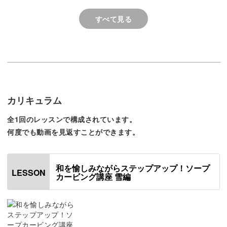
です💧(基本がまだまだ未熟😣)
う少し丁寧に取るように
でも、作品が出来上がるとそれ
す。
すべて見る
今回は平らな面に様々な形を彫っていきますが、意外とシ
なりに嬉しいので、ソープ・カ
ービングは私にとっては難しか
ンプルな方法で彫り進めていきます。
ったけれど、これからも気長に
ぼちぼち楽しみたいです☺️
少しずつ丁寧な作業を心がけ、ナイフを入れる深さや角度
カリキュラム
など彫り進める度に説明しますので初心者の方でも安心で
全1回のレッスンで構成されています。
す。
何度でも動画を見返すことができます。
彫りやすくするポイントや形を綺麗に出せるコツなど、
和を愉しみながらステップアップ！ソープ
様々な部分を丁寧にご指導いたします。
LESSON
カービング講座 雪編
心落ち着かせる作品作り