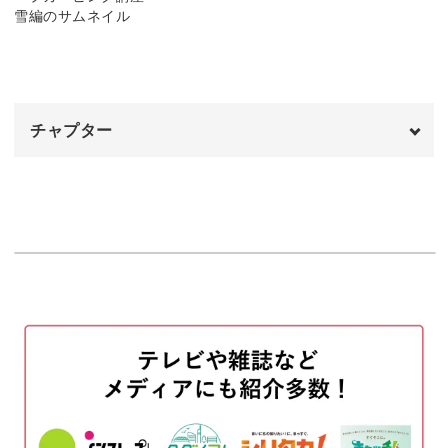
作業している間は自然と集中力が高まり、なおかつ石鹸の
優しい香りでリラックスできる効果もあるんです。
チャプター
無心で模様を彫り進む作業は、ストレスの解消にもってこ
いですね。
オープニング
00:00
はじめに
00:20
使用材料・道具
01:28
必ずしも見本と全く同じにしなくてはいけないという訳で
はありませんので、あなたのペースで楽しんでいただける
今回の作品について
01:52
と嬉しいです。
石けんの表面を平らにする
02:20
季節感あふれる装飾
6等分の切り込みを入れる
04:09