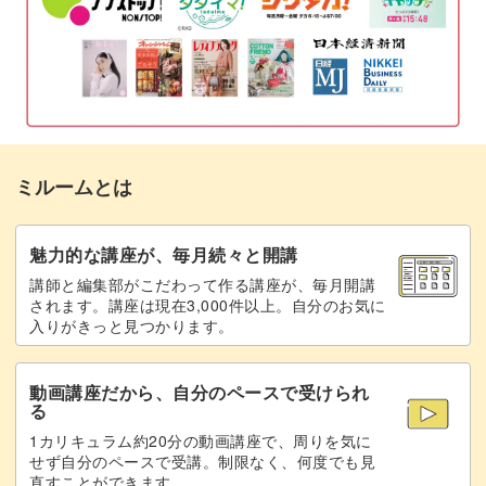
6枚花の形をカットする
日本の四季をモチーフとしていますので、季節の移ろいに
07:05
合わせた作品作りができます。
三叉の模様をカットする
11:10
模様の間に溝を作る
12:35
三叉模様の外側を外す
14:19
今回の模様は雪の結晶を再現した繊細で美しいものですの
ミルームとは
で、冬の季節にピッタリのアイテムになりますね。
模様の外側に溝を作る
15:58
溝の周りを縁取って平らにする
色を変えて、沢山作って並べてみても色とりどりで素敵な
16:54
魅力的な講座が、毎月続々と開講
インテリアになると思います。
講師と編集部がこだわって作る講座が、毎月開講
外側にもう1段溝を作る
19:25
されます。講座は現在3,000件以上。自分のお気に
入りがきっと見つかります。
側面を整える
21:51
動画講座だから、自分のペースで受けられ
飾りの溝を作る
22:55
もちろん、贈り物としても喜ばれると思いますよ。
る
1カリキュラム約20分の動画講座で、周りを気に
完成♪
24:40
ぜひこの機会に、雪の模様を彫りながらリラックスできる
せず自分のペースで受講。制限なく、何度でも見
直すことができます。