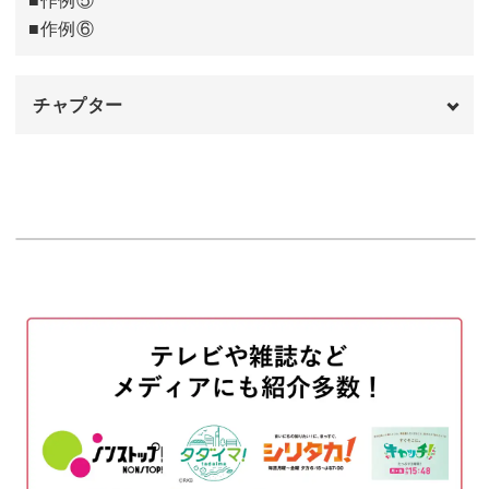
■作例⑥
チャプター
オープニング
00:00
はじめに
00:20
瞬間を切り取る写真
01:27
斜光を用いた写真
03:40
逆光を用いた写真
05:07
玉ボケを用いた写真
06:05
ガラス越しの写真
07:14