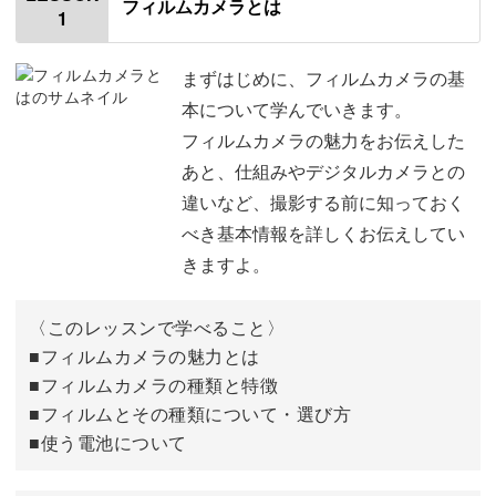
フィルムカメラとは
1
フィルムカメラで撮影した写真には、どこか懐かしい雰囲
まずはじめに、フィルムカメラの基
気やヴィンテージ感が漂いますよね。
本について学んでいきます。
フィルムカメラの魅力をお伝えした
なんといっても、その独特の質感や色合い、深みのある影
あと、仕組みやデジタルカメラとの
と光の表現など、アナログな雰囲気が魅力です。
違いなど、撮影する前に知っておく
べき基本情報を詳しくお伝えしてい
きますよ。
デジタルカメラでは味わえない、フィルムカメラならでは
〈このレッスンで学べること〉
の魅力的な写真を手作りで撮る方法を学んでいきましょ
■フィルムカメラの魅力とは
う。
■フィルムカメラの種類と特徴
■フィルムとその種類について・選び方
■使う電池について