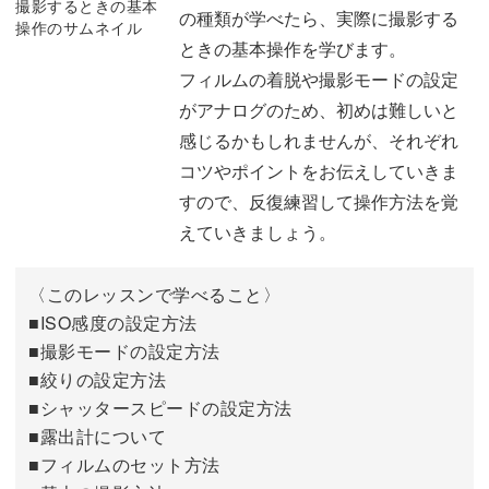
カメラの設定から露出計の使い方まで、一つ一つ丁寧に解
の種類が学べたら、実際に撮影する
フィルムの保管方法
07:12
説していきますので、一緒にフィルムカメラでの撮影をマ
ときの基本操作を学びます。
スターしましょう！
フィルムの着脱や撮影モードの設定
おわりに
09:04
がアナログのため、初めは難しいと
コツを掴むことで、味わいある写真が簡単に撮影できるよ
感じるかもしれませんが、それぞれ
うになりますよ。
コツやポイントをお伝えしていきま
すので、反復練習して操作方法を覚
えていきましょう。
この講座を受講してフィルム写真ならではの、デジタルに
〈このレッスンで学べること〉
はない独自の魅力を楽しんでみてくださいね。
■ISO感度の設定方法
■撮影モードの設定方法
■絞りの設定方法
■シャッタースピードの設定方法
■露出計について
■フィルムのセット方法