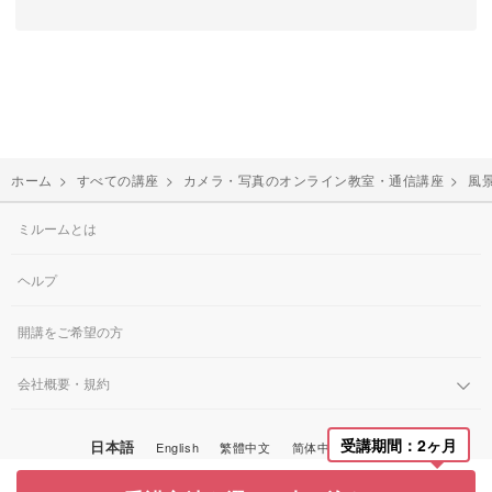
ホーム
>
すべての講座
>
カメラ・写真のオンライン教室・通信講座
>
風
ミルームとは
ヘルプ
開講をご希望の方
会社概要・規約
受講期間：2ヶ月
日本語
English
繁體中文
简体中文
한국어
© Miroom, Inc.