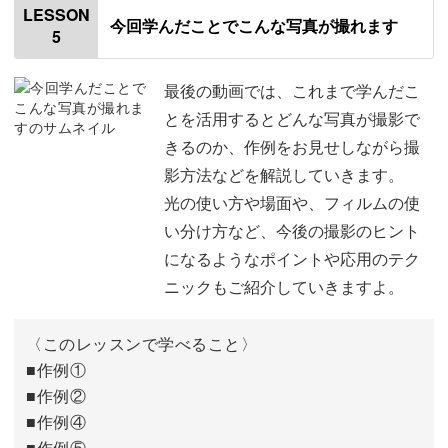
LESSON
今回学んだことでこんな写真が撮れます
5
季節を感じる風景を切り取ろう
01:24
思い出の場面を切り取ろう
03:57
最後の動画では、これまで学んだこ
とを活用するとどんな写真が撮影で
日常を切り取ろう
04:52
きるのか、作例をお見せしながら撮
影方法などを解説していきます。
フィルターの使用法
07:58
光の使い方や場面や、フィルムの使
フィルム写真の現像方法
09:49
い分け方など、今後の撮影のヒント
になるようなポイントや応用のテク
おわりに
12:56
ニックもご紹介していきますよ。
〈このレッスンで学べること〉
■作例①
■作例②
■作例④
■作例⑤