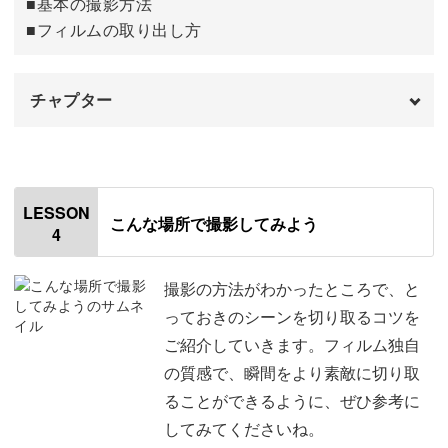
■基本の撮影方法
■フィルムの取り出し方
チャプター
オープニング
00:00
はじめに
00:20
LESSON
こんな場所で撮影してみよう
4
ISO感度の設定方法
01:12
絞りの設定方法
04:13
撮影の方法がわかったところで、と
っておきのシーンを切り取るコツを
シャッタースピードの設定方法
06:50
ご紹介していきます。フィルム独自
の質感で、瞬間をより素敵に切り取
撮影モードの設定方法
08:59
ることができるように、ぜひ参考に
露出計について
10:00
してみてくださいね。