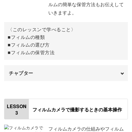
やおすすめのフィルムなど、丁寧にご紹介していきます。
ルムの簡単な保管方法もお伝えして
いきますよ。
ぜひ自分好みのフィルムを探してみてくださいね。
〈このレッスンで学べること〉
■フィルムの種類
■フィルムの選び方
操作方法も丁寧に説明
■フィルムの保管方法
フィルムカメラの操作方法はデジタルカメラとは異なり、
チャプター
露出やピントなどの設定が少し複雑です。
オープニング
00:00
でも「なかなか上手に撮影できないんじゃ…」と不安に思
はじめに
う必要はありません！
00:20
LESSON
フィルムカメラで撮影するときの基本操作
3
フィルムの種類
00:52
フィルムの選び方
04:05
フィルムカメラの仕組みやフィルム