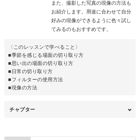
また、撮影した写真の現像の方法も
フィルムのセット方法
11:50
お紹介します。用途に合わせて自分
フィルムカメラの持ち方・構え方
好みの現像ができるように色々試し
16:08
てみるのもおすすめです。
カメラの数値の設定方法
17:39
〈このレッスンで学べること〉
フィルムの取り出し方
19:56
■季節を感じる場面の切り取り方
おわりに
22:48
■思い出の場面の切り取り方
■日常の切り取り方
■フィルターの使用方法
■現像の方法
チャプター
オープニング
00:00
はじめに
00:20