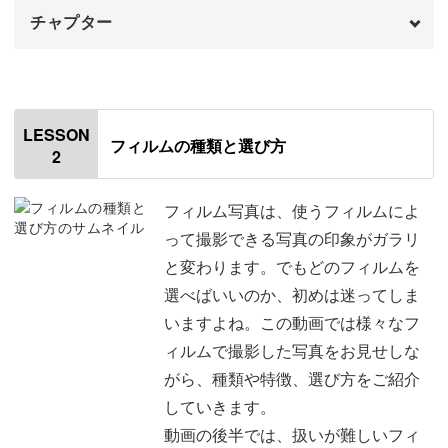
フィルムカメラ初心者でも大丈夫！
チャプター
動画の前半では、フィルムカメラの使い方や、フィルムの
オープニング
00:00
選び方を学んでいきます。
はじめに
00:20
LESSON
フィルムの種類と選び方
2
フィルムカメラとデジタルカメラの違い
01:36
フィルムカメラは撮影した写真をフィルムに記録し、それ
フィルムカメラの種類と特徴
04:19
フィルム写真は、使うフィルムによ
を現像してからプリントします。
って撮影できる写真の印象がガラリ
フィルムカメラの選び方
06:16
と変わります。でもどのフィルムを
はじめはどんなフィルムを選ぶのがいいのか、迷ってしま
選べばいいのか、初めは迷ってしま
使う電池について
07:48
いますよね。
いますよね。この動画では様々なフ
おわりに
09:39
ィルムで撮影した写真をお見せしな
がら、種類や特徴、選び方をご紹介
していきます。
そんな人のために、この講座では僕が使っているフィルム
動画の後半では、扱いが難しいフィ