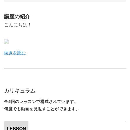
講座の紹介
こんにちは！
普段、「ただの日々をフィルムと」をコンセプトにフィル
ムカメラで日常の情景などを撮影しています。
カリキュラム
この講座では、フィルムカメラ初心者でもかんたんにフィ
全5回のレッスンで構成されています。
ルム写真が撮影できるよう、基本的なテクニックやコツを
何度でも動画を見返すことができます。
丁寧に解説していきます。
LESSON