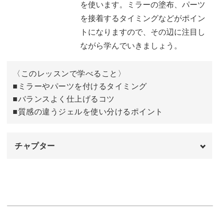
を使います。ミラーの塗布、パーツ
に描いていきましょう。
を接着するタイミングなどがポイン
トになりますので、その辺に注目し
ながら学んでいきましょう。
ジェルを塗布した後、バランスよくパーツを配置したらミ
〈このレッスンで学べること〉
ラーを塗布♪
■ミラーやパーツを付けるタイミング
■バランスよく仕上げるコツ
ミラーを塗ると、先ほど描いたラインの立体感が浮かび上
■質感の違うジェルを使い分けるポイント
がり、お洒落感が出てきます。
チャプター
オープニング
00:00
ミラーだけでも十分お洒落ですが、今回はさらにラインの
間にグリッターを仕込みます。
はじめに
00:20
使用材料・道具
グリッターも様々な色がありますが、このアートで使うの
01:09