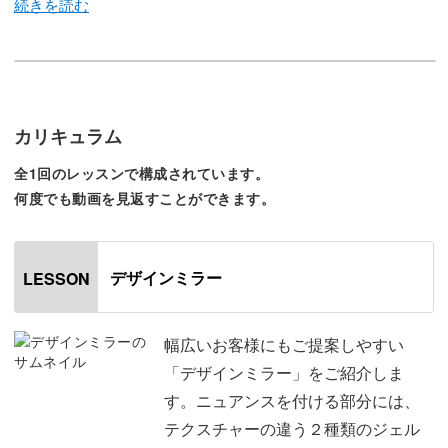
ミラーでニュアンスを付ける部分には、テクスチャーの違
う２種類のジェルを使います。
カリキュラム
全1回のレッスンで構成されています。
ニュアンスを付ける部分全体には、柔らかめのテクスチャ
何度でも動画を見返すことができます。
ーのジェル。
立体感のあるラインの表現には、硬めのジェルを使いま
デザインミラー
LESSON
す。
幅広いお客様にもご提案しやすい
「デザインミラー」をご紹介しま
す。ニュアンスを付ける部分には、
ジェルは透明なので、ラインを描いているときはどうして
テクスチャーの違う２種類のジェル
も見えづらいのですが、仕上がりをイメージしながら丁寧