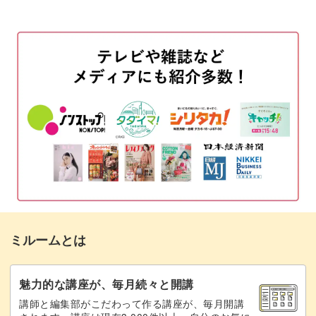
はプラチナ系のグリッターです。
ベースカラーを塗布する
02:18
もちろん、お手持ちのグリッターでも大丈夫ですので、お
マットジェルでコーティングする
03:50
客様の好みに合わせて選んでみてください♪
ミラーアート部分にトップジェルを塗る
05:25
ラインを入れる
07:25
パーツをつける
08:46
ミラーパウダーをつける
09:59
グリッターをつける
11:28
ミルームとは
トップコーティングをする
13:58
おわりに
15:05
魅力的な講座が、毎月続々と開講
講師と編集部がこだわって作る講座が、毎月開講