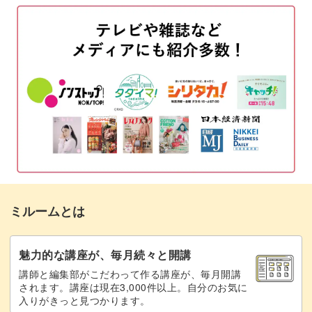
アイシングジェルでべっ甲模様を入れる
03:50
乳白色のカラージェルを重ねる
07:25
アイシングジェルでべっ甲模様を重ねる
08:35
オレンジのカラージェルを足す
10:28
乳白色のカラージェルを重ねる
11:48
マットトップでコーティングする
13:38
ミルームとは
リングを作って爪にのせる
14:51
リングを色づけする
18:21
魅力的な講座が、毎月続々と開講
講師と編集部がこだわって作る講座が、毎月開講
トップコーティングをする
21:05
されます。講座は現在3,000件以上。自分のお気に
入りがきっと見つかります。
完成♪