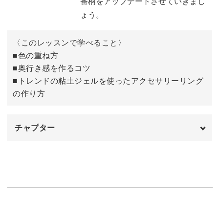
番柄をアップデートさせていきまし
ょう。
ホワイトを基調とした、奥行き感たっぷりのべっ甲アート
〈このレッスンで学べること〉
にリングをプラスしたデザイン♪
■色の重ね方
■奥行き感を作るコツ
凝った印象に見えますが、慣れると実はとっても簡単に出
■トレンドの粘土ジェルを使ったアクセサリーリング
来てしまいます。
の作り方
チャプター
ぜひマスターして、定番柄をアップデートしていきましょ
オープニング
00:00
う。
はじめに
00:20
使用材料・道具
01:24
ベースカラーを塗布する
02:12