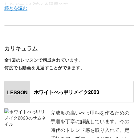
したアートが学べる講座です。
別レッスン「ホワイトべっ甲」でもご紹介していますが、
新しいテイストを加えて時代と共にデザインも生まれ変わ
カリキュラム
っています。
全1回のレッスンで構成されています。
何度でも動画を見返すことができます。
このレッスンでは「2023年バージョン」として、今の時代
ホワイトべっ甲リメイク2023
LESSON
の気分に合ったデザインをご紹介♪
完成度の高いべっ甲柄を作るための
完成度の高いべっ甲柄を作るための手順を丁寧に解説して
手順を丁寧に解説しています。今の
いきます。
時代のトレンド感を取り入れて、定